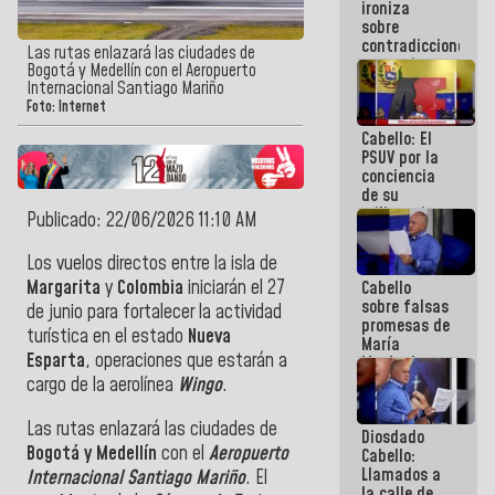
ironiza
la semana
sobre
que viene
contradicciones
hay
Las rutas enlazará las ciudades de
y mentiras
programa
Bogotá y Medellín con el Aeropuerto
de María
Internacional Santiago Mariño
Machado:
Foto: Internet
¡Créanle!
Cabello: El
PSUV por la
conciencia
de su
militancia
Publicado: 22/06/2026 11:10 AM
es la
organización
Los vuelos directos entre la isla de
política más
Margarita
y
Colombia
iniciarán el 27
Cabello
sólida de
sobre falsas
Venezuela
de junio para fortalecer la actividad
promesas de
turística en el estado
Nueva
María
Esparta
, operaciones que estarán a
Machado:
¿Quién le
cargo de la aerolínea
Wingo
.
puede creer?
¿Y la gente
Las rutas enlazará las ciudades de
Diosdado
que ella iba
Bogotá y Medellín
con el
Aeropuerto
Cabello:
a salvar en
Llamados a
La Guaira?
Internacional Santiago Mariño
. El
la calle de