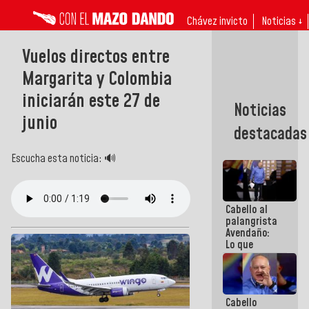
Chávez invicto
Noticias ↓
Vuelos directos entre
Margarita y Colombia
iniciarán este 27 de
Noticias
junio
destacadas
Escucha esta noticia: 🔊
Cabello al
palangrista
Avendaño:
Lo que
vayas a
escribir
hazlo hoy
por que no
Cabello
sabemos si