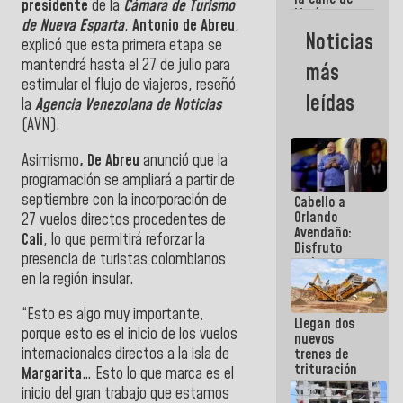
presidente
de la
Cámara de Turismo
María
de Nueva Esparta
,
Antonio de Abreu
,
Machado se
Noticias
explicó que esta primera etapa se
estrellaron
de frente
mantendrá hasta el 27 de julio para
más
contra el
estimular el flujo de viajeros, reseñó
Pueblo
leídas
la
Agencia Venezolana de Noticias
(AVN).
Asimismo
, De Abreu
anunció que la
programación se ampliará a partir de
septiembre con la incorporación de
Cabello a
Orlando
27 vuelos directos procedentes de
Avendaño:
Cali
, lo que permitirá reforzar la
Disfruto
presencia de turistas colombianos
cada vez
en la región insular.
que escribes
porque lo
que haces
“Esto es algo muy importante,
Llegan dos
es
porque esto es el inicio de los vuelos
nuevos
embarrarla
internacionales directos a la isla de
trenes de
trituración
Margarita
… Esto lo que marca es el
para
inicio del gran trabajo que estamos
optimizar