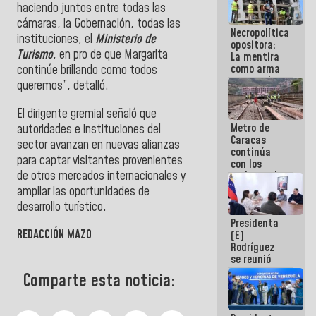
haciendo juntos entre todas las
manejo de
escombros
cámaras, la Gobernación, todas las
Necropolítica
en La Guaira
instituciones, el
Ministerio de
opositora:
Turismo
, en pro de que Margarita
La mentira
como arma
continúe brillando como todos
contra el
queremos”, detalló.
Pueblo
El dirigente gremial señaló que
Metro de
autoridades e instituciones del
Caracas
sector avanzan en nuevas alianzas
continúa
para captar visitantes provenientes
con los
de otros mercados internacionales y
trabajos de
mantenimiento
ampliar las oportunidades de
e inspección
desarrollo turístico.
en la Línea 2
Presidenta
REDACCIÓN MAZO
(E)
Rodríguez
se reunió
con Estado
Comparte esta noticia:
Mayor
Eléctrico
para