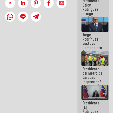
Presidenta
abordar
Delcy
planes de
Rodríguez
acción
otorgó
medalla
"Héroe de
Venezuela"
a servidores
Jorge
públicos
Rodríguez
sostuvo
llamada con
Dinorah
Figuera y
acuerdan
primer
Presidente
encuentro
del Metro de
presencial
Caracas
para el
inspeccionó
diálogo
trabajos de
rehabilitación
y
modernización
Presidenta
de la vía
(E)
férrea
Rodríguez