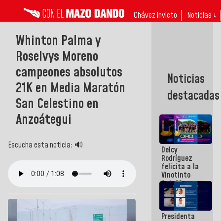
Chávez invicto
Noticias ↓
Whinton Palma y
Roselvys Moreno
campeones absolutos
Noticias
21K en Media Maratón
destacadas
San Celestino en
Anzoátegui
Escucha esta noticia: 🔊
Delcy
Rodríguez
felicita a la
Vinotinto
Sub 20
campeona
frente
México Sub
Presidenta
23 en los