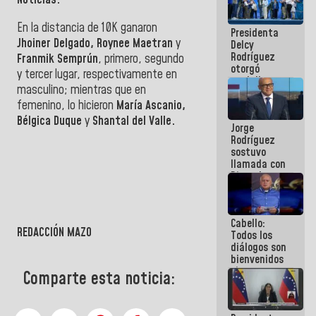
Noticias.
manejo de
escombros
En la distancia de 10K ganaron
Presidenta
en La Guaira
Jhoiner Delgado, Roynee Maetran
y
Delcy
Rodríguez
Franmik Semprún
, primero, segundo
otorgó
y tercer lugar, respectivamente en
medalla
masculino; mientras que en
"Héroe de
femenino, lo hicieron
María Ascanio,
Venezuela"
a servidores
Bélgica Duque
y
Shantal del Va
lle.
Jorge
públicos
Rodríguez
sostuvo
llamada con
Dinorah
Figuera y
acuerdan
primer
Cabello:
encuentro
REDACCIÓN MAZO
Todos los
presencial
diálogos son
para el
bienvenidos
diálogo
siempre que
Comparte esta noticia:
estén en el
marco de la
Constitución