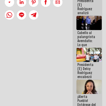
Presidenta
de la
(E)
República
Rodríguez
analizó
junto a
gobernadores
planes de
recuperación
Cabello al
del Sistema
palangrista
Eléctrico
Avendaño:
Nacional
Lo que
vayas a
escribir
hazlo hoy
por que no
Presidenta
sabemos si
(E) Delcy
la semana
Rodríguez
que viene
encabezó
hay
lanzamiento
programa
del Plan
Nacional de
Recreación
¡Alerta
Vacacional
Pueblo!
Entérese del