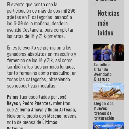
El evento que contó con la
de Ley de
Arrendamiento
participación de más de dos mil 200
Noticias
aprobada
atletas en 11 categorías, arrancó a
por la AN
más
las 6:00 de la mañana, desde la
avenida Costanera, para completar
leídas
las rutas de 10 y 21 kilómetros.
En este evento se premiaron a los
ganadores absolutos en masculino y
femenino de los 10 y 21k, así como
Cabello a
también a los tres primeros lugares,
Orlando
tanto femenino como masculino, en
Avendaño:
todas las categorías, obteniendo
Disfruto
cada vez
sus respectivas medallas.
que escribes
porque lo
Palma
fuer escoltados por
José
que haces
Reyes
y
Pedro Puentes,
mientras
Llegan dos
es
nuevos
embarrarla
que
Zuleima Amaya
y
Nubia Arteaga,
trenes de
hicieron lo propio con
Moreno,
reseña
trituración
nota de prensa de
Últimas
para
optimizar