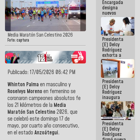
Encargada
Centroamericanos
designa
nuevos
titulares en
el
Viceministerio
de Energía
Media Maratón San Celestino 2026
Presidenta
Eléctrica y
Foto: captura
(E) Delcy
CORPOELEC
Rodríguez
exhorta a
gobernadores
y alcaldes a
edificar
Publicado: 17/05/2026 06:42 PM
casas para
Presidenta
abuelos
Whinton Palma
en masculino y
(E) Delcy
Roselvys Moreno
en femenino se
Rodríguez
inaugura
coronaron campeones absolutos fe
casa de los
los 21 kilómetros de la
Media
Abuelos
Maratón San Celestino
2026, que
Primavera
en Caracas
se celebró este domingo 17 de
Presidenta
mayo, por cuarto año consecutivo,
(E) Delcy
en el estado
Anzoátegui
.
Rodríguez
firmó nueva