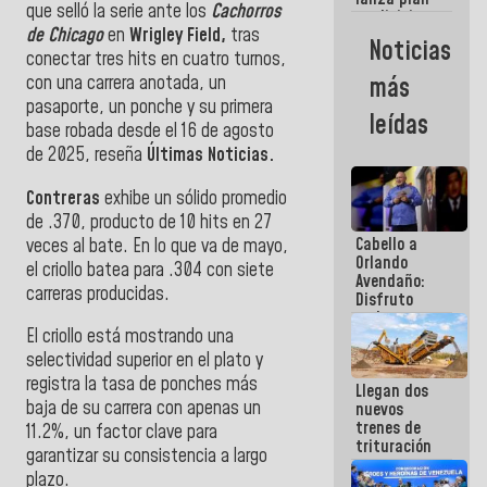
semana
que selló la serie ante los
Cachorros
crediticio
de Chicago
en
Wrigley Field,
tras
con subsidio
Noticias
a Juntas de
conectar tres hits en cuatro turnos,
Condominio
con una carrera anotada, un
más
pasaporte, un ponche y su primera
leídas
base robada desde el 16 de agosto
de 2025, reseña
Últimas Noticias.
Contreras
exhibe un sólido promedio
de .370, producto de 10 hits en 27
Cabello a
veces al bate. En lo que va de mayo,
Orlando
el criollo batea para .304 con siete
Avendaño:
carreras producidas.
Disfruto
cada vez
El criollo está mostrando una
que escribes
porque lo
selectividad superior en el plato y
que haces
registra la tasa de ponches más
Llegan dos
es
baja de su carrera con apenas un
nuevos
embarrarla
trenes de
11.2%, un factor clave para
trituración
garantizar su consistencia a largo
para
plazo.
optimizar