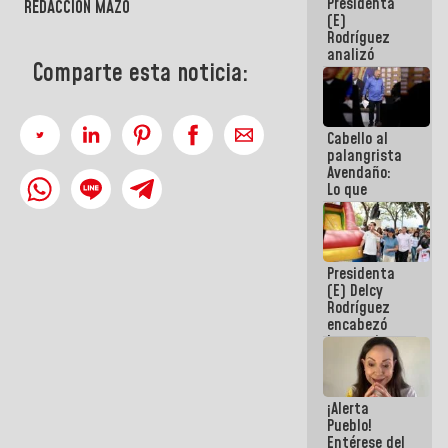
Presidenta
de la
REDACCIÓN MAZO
(E)
República
Rodríguez
analizó
Comparte esta noticia:
junto a
gobernadores
planes de
recuperación
Cabello al
del Sistema
palangrista
Eléctrico
Avendaño:
Nacional
Lo que
vayas a
escribir
hazlo hoy
por que no
Presidenta
sabemos si
(E) Delcy
la semana
Rodríguez
que viene
encabezó
hay
lanzamiento
programa
del Plan
Nacional de
Recreación
¡Alerta
Vacacional
Pueblo!
Entérese del