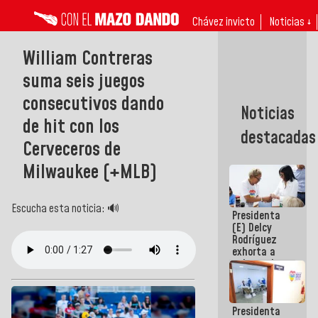
Chávez invicto
Noticias ↓
William Contreras
suma seis juegos
consecutivos dando
Noticias
de hit con los
destacadas
Cerveceros de
Milwaukee (+MLB)
Escucha esta noticia: 🔊
Presidenta
(E) Delcy
Rodríguez
exhorta a
gobernadores
y alcaldes a
edificar
casas para
Presidenta
abuelos