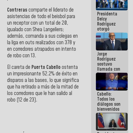
manejo de
escombros
Contreras
comparte el liderato de
Presidenta
en La Guaira
asistencias de todo el beisbol para
Delcy
un receptor con un total de 20,
Rodríguez
otorgó
igualado con Shea Langeliers;
medalla
además, comanda a sus colegas en
"Héroe de
la liga en outs realizados con 378 y
Venezuela"
en corredores atrapados en intento
a servidores
Jorge
públicos
de robo con 13.
Rodríguez
sostuvo
El careta de
Puerto Cabello
ostenta
llamada con
un impresionante 52.2% de éxito en
Dinorah
Figuera y
disparos a las bases, lo que significa
acuerdan
que ha retirado a más de la mitad de
primer
los corredores que le han salido al
Cabello:
encuentro
Todos los
presencial
robo (
12 de 23).
diálogos son
para el
bienvenidos
diálogo
siempre que
estén en el
marco de la
Constitución