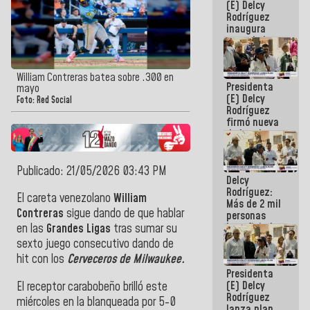
(E) Delcy
Rodríguez
inaugura
casa de los
Abuelos
Primavera
en Caracas
William Contreras batea sobre .300 en
Presidenta
mayo
(E) Delcy
Foto: Red Social
Rodríguez
firmó nueva
de Ley de
Arrendamiento
aprobada
por la AN
Publicado: 21/05/2026 03:43 PM
Delcy
Rodríguez:
El careta venezolano
William
Más de 2 mil
Contreras
sigue dando de que hablar
personas
beneficiadas
en las
Grandes Ligas
tras sumar su
con planes
sexto juego consecutivo dando de
para
hit con los
Cerveceros de Milwaukee.
atención de
Presidenta
emergencia
(E) Delcy
El receptor carabobeño brilló este
sísmica en
Rodríguez
la última
miércoles en la blanqueada por 5-0
lanza plan