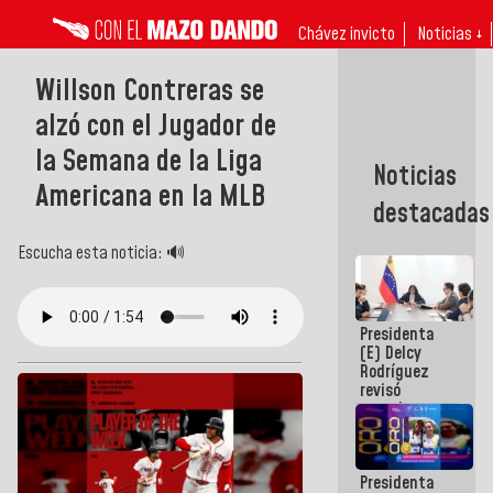
Chávez invicto
Noticias ↓
Willson Contreras se
alzó con el Jugador de
la Semana de la Liga
Noticias
Americana en la MLB
destacadas
Escucha esta noticia: 🔊
Presidenta
(E) Delcy
Rodríguez
revisó
agenda
económica y
ejecución de
fondos de
Presidenta
emergencia