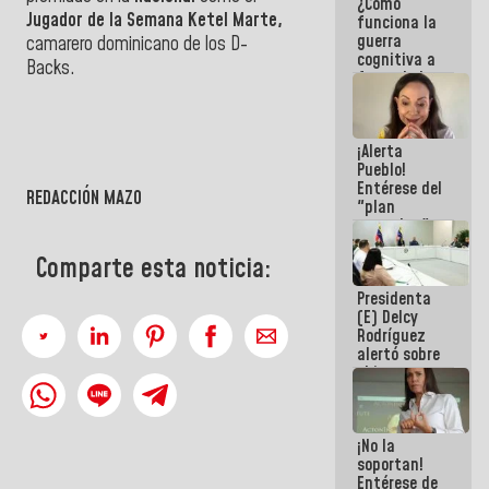
¿Cómo
del Sistema
Jugador de la Semana Ketel Marte,
funciona la
Eléctrico
guerra
Nacional
camarero dominicano de los D-
cognitiva a
Backs.
favor de la
narrativa
hegemónica?
(1)
¡Alerta
Pueblo!
Entérese del
REDACCIÓN MAZO
"plan
enjambre"
de La Sayo
para
Comparte esta noticia:
sabotear el
Presidenta
diálogo y
(E) Delcy
promover el
Rodríguez
caos
alertó sobre
el impacto
de la
emergencia
climática en
¡No la
los oceános
soportan!
Entérese de