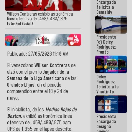
Encargada
post-sismos
felicita a
Osmaidy
Willson Contreras exhibió astronómica
Arias y
línea ofensiva de .458/.480/.875
Giraly
Foto: Red Social X
Marcano por
hacer
Presidenta
historia en
(e) Delcy
los
Rodríguez:
Centroamericanos
Pronto
Publicado: 27/05/2026 11:10 AM
restableceremos
las
El venezolano
Willson Contreras
se
operaciones
alzó con el premio
Jugador de la
en el
Delcy
Aeropuerto
Semana de la Liga Americana
de las
Rodríguez
Internacional
Grandes LIgas
, en el período
felicita a la
de
comprendido entre el 18 y 24 de
Vinotinto
Maiquetía
Sub 20
mayo.
campeona
frente
El inicialista, de los
Medias Rojas de
México Sub
Boston,
exhibió astronómica línea
Presidenta
23 en los
Encargada
Centroamericanos
ofensiva de .458/.480/.875 para
designa
OPS de 1.355 en el lapso descrito.
nuevos