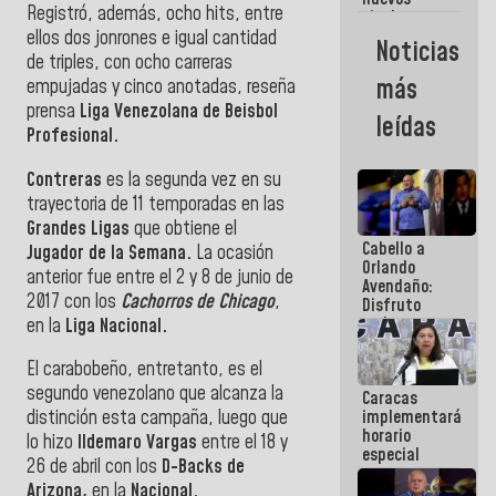
Registró, además, ocho hits, entre
titulares en
el
ellos dos jonrones e igual cantidad
Noticias
Viceministerio
de triples, con ocho carreras
de Energía
más
empujadas y cinco anotadas, reseña
Eléctrica y
prensa
Liga Venezolana de Beisbol
CORPOELEC
leídas
Profesional.
Contreras
es la segunda vez en su
trayectoria de 11 temporadas en las
Grandes Ligas
que obtiene el
Cabello a
Jugador de la Semana.
La ocasión
Orlando
anterior fue entre el 2 y 8 de junio de
Avendaño:
2017 con los
Cachorros de Chicago
,
Disfruto
cada vez
en la
Liga Nacional.
que escribes
porque lo
El carabobeño, entretanto, es el
que haces
segundo venezolano que alcanza la
Caracas
es
implementará
distinción esta campaña, luego que
embarrarla
horario
lo hizo
Ildemaro Vargas
entre el 18 y
especial
26 de abril con los
D-Backs de
para
Arizona,
en la
Nacional.
adaptarse