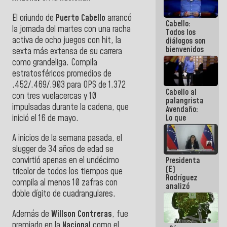
al plan de
ahorro
El oriundo de
Puerto Cabello
arrancó
Cabello:
energético
la jornada del martes con una racha
Todos los
activa de ocho juegos con hit, la
diálogos son
bienvenidos
sexta más extensa de su carrera
siempre que
como grandeliga. Compila
estén en el
estratosféricos promedios de
marco de la
Constitución
.452/.469/.903 para OPS de 1.372
Cabello al
de la
con tres vuelacercas y 10
palangrista
República
impulsadas durante la cadena, que
Avendaño:
inició el 16 de mayo.
Lo que
vayas a
escribir
A inicios de la semana pasada, el
hazlo hoy
slugger de 34 años de edad se
por que no
convirtió apenas en el undécimo
Presidenta
sabemos si
(E)
la semana
tricolor de todos los tiempos que
Rodríguez
que viene
compila al menos 10 zafras con
analizó
hay
doble dígito de cuadrangulares.
junto a
programa
gobernadores
planes de
Además de
Willson Contreras
, fue
recuperación
premiado en la
Nacional
como el