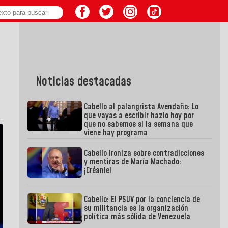
Noticias destacadas
Cabello al palangrista Avendaño: Lo
que vayas a escribir hazlo hoy por
que no sabemos si la semana que
viene hay programa
Cabello ironiza sobre contradicciones
y mentiras de María Machado:
¡Créanle!
Cabello: El PSUV por la conciencia de
su militancia es la organización
política más sólida de Venezuela