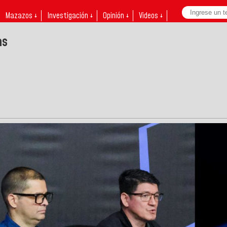
Mazazos ↓
Investigación ↓
Opinión ↓
Videos ↓
as