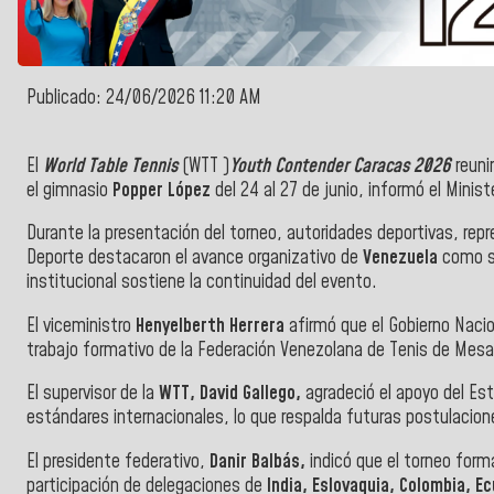
Publicado: 24/06/2026 11:20 AM
El
World Table Tennis
(WTT )
Youth Contender Caracas 2026
reuni
el gimnasio
Popper López
del 24 al 27 de junio, informó el Minist
Durante la presentación del torneo, autoridades deportivas, rep
Deporte destacaron el avance organizativo de
Venezuela
como se
institucional sostiene la continuidad del evento.
El viceministro
Henyelberth Herrera
afirmó que el Gobierno Nacio
trabajo formativo de la Federación Venezolana de Tenis de Mesa p
El supervisor de la
WTT, David Gallego,
agradeció el apoyo del Es
estándares internacionales, lo que respalda futuras postulacio
El presidente federativo,
Danir Balbás,
indicó que el torneo forma
participación de delegaciones de
India, Eslovaquia, Colombia, E