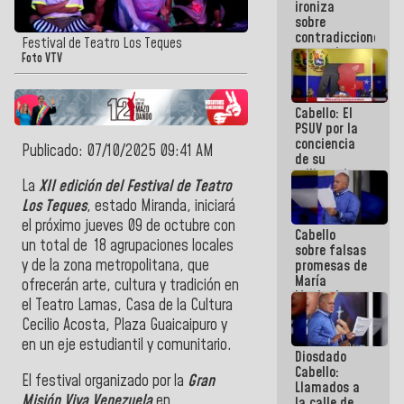
ironiza
la semana
sobre
que viene
contradicciones
hay
Festival de Teatro Los Teques
y mentiras
programa
Foto VTV
de María
Machado:
¡Créanle!
Cabello: El
PSUV por la
conciencia
Publicado: 07/10/2025 09:41 AM
de su
militancia
La
XII edición del Festival de Teatro
es la
organización
Los Teques
, estado Miranda, iniciará
política más
el próximo jueves 09 de octubre con
Cabello
sólida de
un total de
18 agrupaciones locales
sobre falsas
Venezuela
y de la zona metropolitana, que
promesas de
María
ofrecerán arte, cultura y tradición en
Machado:
el Teatro Lamas, Casa de la Cultura
¿Quién le
Cecilio Acosta, Plaza Guaicaipuro y
puede creer?
¿Y la gente
en un eje estudiantil y comunitario.
Diosdado
que ella iba
Cabello:
a salvar en
El festival organizado por la
Gran
Llamados a
La Guaira?
Misión Viva Venezuela
en
la calle de