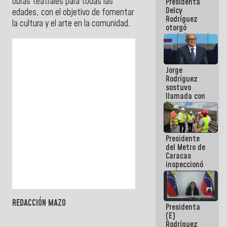
obras teatrales para todas las
Presidenta
abordar
Delcy
planes de
edades, con el objetivo de fomentar
Rodríguez
acción
la cultura y el arte en la comunidad.
otorgó
medalla
"Héroe de
Venezuela"
a servidores
Jorge
públicos
Rodríguez
sostuvo
llamada con
Dinorah
Figuera y
acuerdan
primer
Presidente
encuentro
del Metro de
presencial
Caracas
para el
inspeccionó
diálogo
trabajos de
rehabilitación
y
modernización
REDACCIÓN MAZO
Presidenta
de la vía
(E)
férrea
Rodríguez