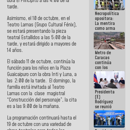
obra El Principito a las 4:00 de la
porque lo
tarde.
que haces
Necropolítica
es
Asimismo, el 10 de octubre, en el
opositora:
embarrarla
La mentira
Teatro Lamas (Grupo Cultural Fénix),
como arma
se estará presentando la pieza
contra el
teatral Estallidos a las 5:00 de la
Pueblo
tarde, y estará dirigido a mayores de
14 años.
Metro de
Caracas
El sábado 11 de octubre, continúa la
continúa
con los
función para los niños en la Plaza
trabajos de
Guaicaipuro con la obra Inti y Luna, a
mantenimiento
las 2:00 de la tarde. El domingo, la
e inspección
familia está invitada al Teatro
en la Línea 2
Presidenta
Lamas con la clase magistral
(E)
“Construcción del personaje”, la cita
Rodríguez
es a las 9:00 de la mañana.
se reunió
con Estado
Mayor
La programación continuará hasta el
Eléctrico
19 de octubre con una variedad de
para