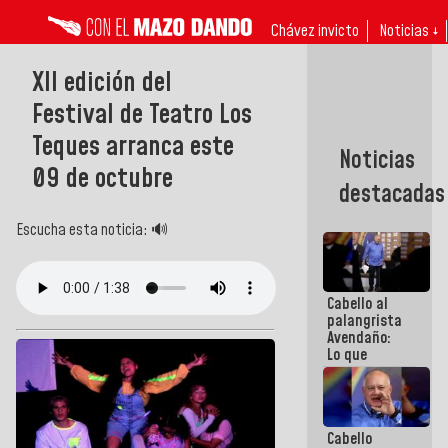
Chávez invicto
Noticias ↓
XII edición del
Festival de Teatro Los
Teques arranca este
Noticias
09 de octubre
destacadas
Escucha esta noticia: 🔊
Cabello al
palangrista
Avendaño:
Lo que
vayas a
escribir
hazlo hoy
por que no
Cabello
sabemos si