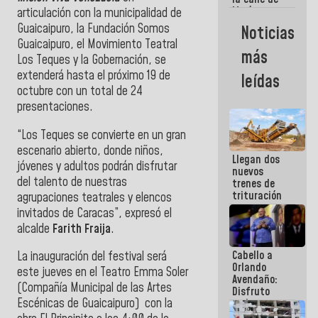
María
articulación con la municipalidad de
Machado se
Guaicaipuro, la Fundación Somos
Noticias
estrellaron
Guaicaipuro, el Movimiento Teatral
de frente
más
Los Teques y la Gobernación, se
contra el
Pueblo
extenderá hasta el próximo 19 de
leídas
octubre con un total de 24
presentaciones.
“Los Teques se convierte en un gran
escenario abierto, donde niños,
Llegan dos
jóvenes y adultos podrán disfrutar
nuevos
del talento de nuestras
trenes de
trituración
agrupaciones teatrales y elencos
para
invitados de Caracas”, expresó el
optimizar
alcalde
Farith Fraija
.
manejo de
escombros
Cabello a
en La Guaira
La inauguración del festival será
Orlando
este jueves en el Teatro Emma Soler
Avendaño:
(Compañía Municipal de las Artes
Disfruto
Escénicas de Guaicaipuro) con la
cada vez
que escribes