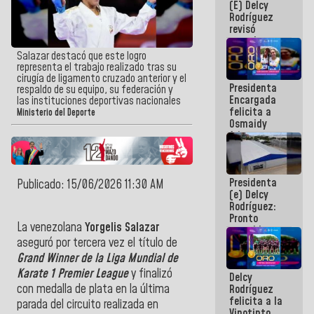
(E) Delcy
y del Caribe
Rodríguez
2026
revisó
agenda
económica y
Salazar destacó que este logro
ejecución de
representa el trabajo realizado tras su
fondos de
cirugía de ligamento cruzado anterior y el
Presidenta
emergencia
respaldo de su equipo, su federación y
Encargada
post-sismos
las instituciones deportivas nacionales
felicita a
Ministerio del Deporte
Osmaidy
Arias y
Giraly
Marcano por
hacer
Presidenta
historia en
Publicado: 15/06/2026 11:30 AM
(e) Delcy
los
Rodríguez:
Centroamericanos
Pronto
La venezolana
Yorgelis Salazar
restableceremos
las
aseguró por tercera vez el título de
operaciones
Grand Winner de la Liga Mundial de
en el
Karate 1 Premier League
y finalizó
Delcy
Aeropuerto
con medalla de plata en la última
Rodríguez
Internacional
felicita a la
de
parada del circuito realizada en
Vinotinto