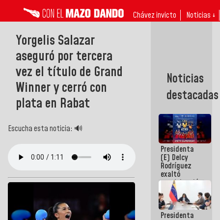
Chávez invicto
Noticias ↓
Yorgelis Salazar
aseguró por tercera
vez el título de Grand
Noticias
Winner y cerró con
destacadas
plata en Rabat
Escucha esta noticia: 🔊
Presidenta
(E) Delcy
Rodríguez
exaltó
participación
de
Venezuela
en Juegos
Presidenta
Centroamericanos