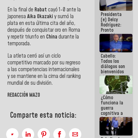
al plan de
ahorro
En la final de
Rabat
cayó 1-0 ante la
Presidenta
energético
japonesa
Aika Okazaki
y sumó la
(e) Delcy
plata en esta última cita del año,
Rodríguez:
después de conquistar oro en Roma
Pronto
restableceremos
y repetir triunfo en
China
durante la
las
temporada.
operaciones
en el
La atleta cerró así un ciclo
Cabello:
Aeropuerto
Todos los
Internacional
competitivo marcado por su regreso
diálogos son
de
a las competencias internacionales
bienvenidos
Maiquetía
y se mantiene en la cima del ranking
siempre que
estén en el
mundial de su división.
marco de la
Constitución
REDACCIÓN MAZO
¿Cómo
de la
funciona la
República
guerra
cognitiva a
Comparte esta noticia:
favor de la
narrativa
hegemónica?
(1)