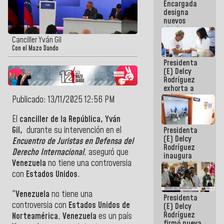
Encargada
Centroamericanos
designa
nuevos
titulares en
el
Canciller Yván Gil
Viceministerio
Con el Mazo Dando
de Energía
Presidenta
Eléctrica y
(E) Delcy
CORPOELEC
Rodríguez
exhorta a
gobernadores
Publicado: 13/11/2025 12:56 PM
y alcaldes a
edificar
El
canciller de la República, Yván
casas para
Gil,
durante su intervención en el
Presidenta
abuelos
(E) Delcy
Encuentro de Juristas en Defensa del
Rodríguez
Derecho Internacional
, aseguró que
inaugura
Venezuela
no tiene una controversia
casa de los
Abuelos
con
Estados Unidos
.
Primavera
en Caracas
‎"
Venezuela
no tiene una
Presidenta
controversia con
Estados Unidos de
(E) Delcy
Rodríguez
Norteamérica
,
Venezuela
es un país
firmó nueva