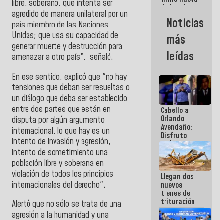
libre, soberano, que intenta ser
de Ley de
agredido de manera unilateral por un
Arrendamiento
Noticias
país miembro de las Naciones
aprobada
por la AN
Unidas; que usa su capacidad de
más
generar muerte y destrucción para
leídas
amenazar a otro país", señaló.
‎En ese sentido, explicó que "no hay
tensiones que deban ser resueltas o
un diálogo que deba ser establecido
entre dos partes que están en
Cabello a
Orlando
disputa por algún argumento
Avendaño:
internacional, lo que hay es un
Disfruto
intento de invasión y agresión,
cada vez
intento de sometimiento una
que escribes
porque lo
población libre y soberana en
que haces
violación de todos los principios
Llegan dos
es
internacionales del derecho".
nuevos
embarrarla
trenes de
trituración
‎Alertó que no sólo se trata de una
para
agresión a la humanidad y una
optimizar