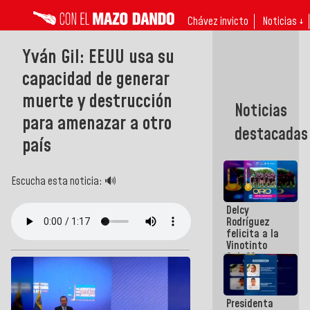
Chávez invicto
Noticias ↓
Yván Gil: EEUU usa su
capacidad de generar
muerte y destrucción
Noticias
para amenazar a otro
destacadas
país
Escucha esta noticia: 🔊
Delcy
Rodríguez
felicita a la
Vinotinto
Sub 20
campeona
frente
México Sub
Presidenta
23 en los