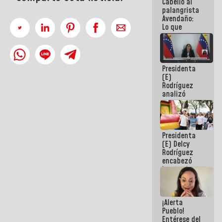
Cabello al
de la
palangrista
República
Avendaño:
Lo que
vayas a
escribir
hazlo hoy
por que no
Presidenta
sabemos si
(E)
la semana
Rodríguez
que viene
analizó
hay
junto a
programa
gobernadores
planes de
recuperación
Presidenta
del Sistema
(E) Delcy
Eléctrico
Rodríguez
Nacional
encabezó
lanzamiento
del Plan
Nacional de
Recreación
¡Alerta
Vacacional
Pueblo!
Entérese del