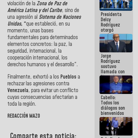
violación de la
Zona de Paz de
manejo de
escombros
América Latina y del Caribe
, sino de
Presidenta
en La Guaira
una agresión al
Sistema de Naciones
Delcy
Unidas
, "
que estableció, en su
Rodríguez
otorgó
momento, unas bases
medalla
fundamentales para determinados
"Héroe de
elementos concretos: la paz, la
Venezuela"
seguridad, internacional, la
a servidores
Jorge
públicos
cooperación internacional, los
Rodríguez
derechos humanos y el desarrollo".
sostuvo
llamada con
‎Finalmente, exhortó a los
Pueblos
a
Dinorah
Figuera y
rechazar las agresiones contra
acuerdan
Venezuela
, para evitar un conflicto
primer
cuyas consecuencias afectarían a
Cabello:
encuentro
Todos los
presencial
toda la región.
diálogos son
para el
bienvenidos
diálogo
REDACCIÓN MAZO
siempre que
estén en el
marco de la
Constitución
Comparte esta noticia: