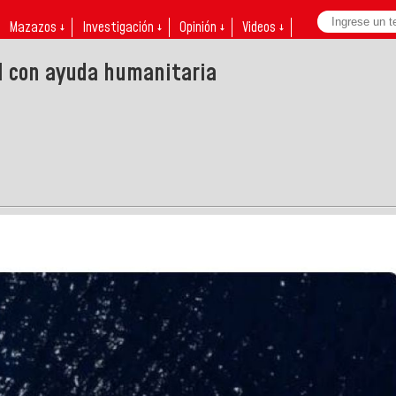
Mazazos ↓
Investigación ↓
Opinión ↓
Videos ↓
al con ayuda humanitaria