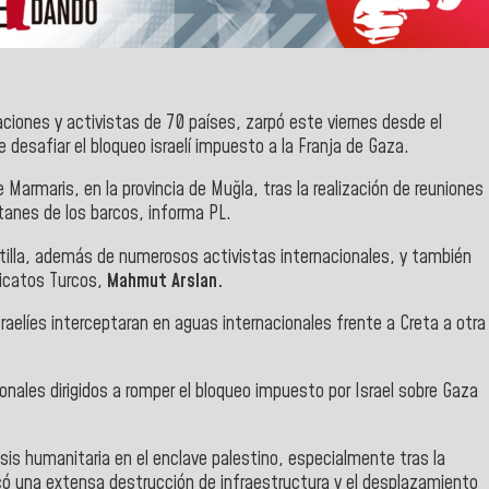
aciones y activistas de 70 países, zarpó este viernes desde el
de desafiar el bloqueo israelí impuesto a la Franja de Gaza.
e Marmaris, en la provincia de Muğla, tras la realización de reuniones
itanes de los barcos, informa PL.
lotilla, además de numerosos activistas internacionales, y también
ndicatos Turcos,
Mahmut Arslan.
sraelíes interceptaran en aguas internacionales frente a Creta a otra
ionales dirigidos a romper el bloqueo impuesto por Israel sobre Gaza
sis humanitaria en el enclave palestino, especialmente tras la
ovocó una extensa destrucción de infraestructura y el desplazamiento