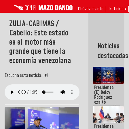
Chávez invicto
Noticias ↓
ZULIA-CABIMAS /
Cabello: Este estado
es el motor más
Noticias
grande que tiene la
destacadas
economía venezolana
Escucha esta noticia: 🔊
Presidenta
(E) Delcy
Rodríguez
exaltó
participación
de
Venezuela
en Juegos
Presidenta
Centroamericanos