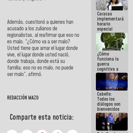
operaciones
en el
Caracas
Aeropuerto
implementará
Internacional
Además, cuestionó a quienes han
horario
de
acusado a los zulianos de
especial
Maiquetía
para
regionalistas, al reafirmar que eso no
adaptarse
es malo. “¿Cómo va a ser malo?
al plan de
Usted tiene que amar el lugar donde
ahorro
¿Cómo
energético
vive, el lugar donde usted nació,
funciona la
donde trabaja, donde está su
guerra
familia; eso no es malo, no puede
cognitiva a
ser malo”, afirmó.
favor de la
narrativa
hegemónica?
(1)
Cabello:
REDACCIÓN MAZO
Todos los
diálogos son
bienvenidos
siempre que
Comparte esta noticia:
estén en el
marco de la
Constitución