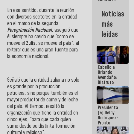
Maiquetía
Sub 20
campeona
En ese sentido, durante la reunión
Noticias
frente
con diversos sectores en la entidad
México Sub
más
en el marco de la segunda
23 en los
Peregrinación Nacional
, aseguró que
Centroamericanos
leídas
él siempre ha creído que “como se
mueve el
Zulia
, se mueve el país”, al
reiterar que es una gran fuente para
la economía nacional.
Cabello a
Orlando
Avendaño:
Señaló que la entidad zuliana no solo
Disfruto
es grande por la producción
cada vez
que escribes
petrolera, sino porque también es el
porque lo
mayor productor de carne y de leche
que haces
del país. Al tiempo, resaltó la
Presidenta
es
organización que tiene la entidad en
(e) Delcy
embarrarla
Rodríguez:
cinco ejes, “para que cada quien
Pronto
sume desde su distinta formación
restableceremos
cultural y religiosa”.
las