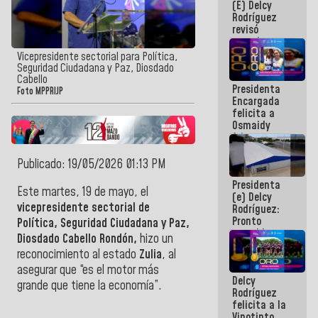
(E) Delcy
y del Caribe
Rodríguez
2026
revisó
agenda
económica y
Vicepresidente sectorial para Política,
ejecución de
Seguridad Ciudadana y Paz, Diosdado
fondos de
Cabello
Presidenta
emergencia
Foto MPPRIJP
Encargada
post-sismos
felicita a
Osmaidy
Arias y
Giraly
Marcano por
Publicado: 19/05/2026 01:13 PM
hacer
Presidenta
historia en
Este martes, 19 de mayo, el
(e) Delcy
los
vicepresidente sectorial de
Rodríguez:
Centroamericanos
Pronto
Política, Seguridad Ciudadana y Paz,
restableceremos
Diosdado Cabello Rondón,
hizo un
las
reconocimiento al estado
Zulia
, al
operaciones
en el
asegurar que “es el motor más
Delcy
Aeropuerto
grande que tiene la economía”.
Rodríguez
Internacional
felicita a la
de
Vinotinto