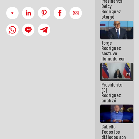
Presidenta
abordar
Delcy
planes de
Rodríguez
acción
otorgó
medalla
"Héroe de
Venezuela"
a servidores
Jorge
públicos
Rodríguez
sostuvo
llamada con
Dinorah
Figuera y
acuerdan
primer
Presidenta
encuentro
(E)
presencial
Rodríguez
para el
analizó
diálogo
junto a
gobernadores
planes de
recuperación
Cabello:
del Sistema
Todos los
Eléctrico
diálogos son
Nacional