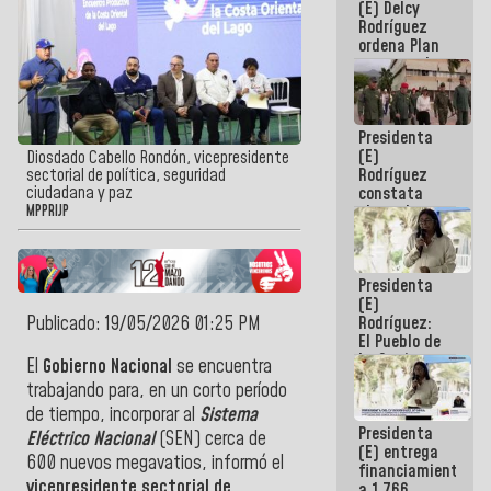
(E) Delcy
AmeriCup
Rodríguez
2027
ordena Plan
maestro de
desarrollo
logístico y
turístico
Presidenta
para La
(E)
Guaira
Diosdado Cabello Rondón, vicepresidente
Rodríguez
sectorial de política, seguridad
ciudadana y paz
constata
obras de
MPPRIJP
rehabilitación
de Escuela
Militar de
Presidenta
Mamo en La
(E)
Guaira
Publicado: 19/05/2026 01:25 PM
Rodríguez:
El Pueblo de
La Guaira
El
Gobierno Nacional
se encuentra
siempre
trabajando para, en un corto período
estará
de tiempo, incorporar al
Sistema
acompañada
Presidenta
por el
Eléctrico Nacional
(SEN) cerca de
(E) entrega
Gobierno
600 nuevos megavatios, informó el
financiamientos
Nacional
vicepresidente sectorial de
a 1.766