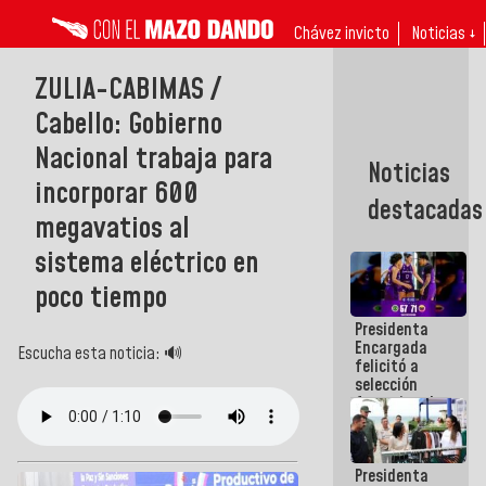
Chávez invicto
Noticias ↓
ZULIA-CABIMAS /
Cabello: Gobierno
Nacional trabaja para
Noticias
incorporar 600
destacadas
megavatios al
sistema eléctrico en
poco tiempo
Presidenta
Encargada
Escucha esta noticia: 🔊
felicitó a
selección
femenina de
baloncesto
por su
clasificación
Presidenta
a la