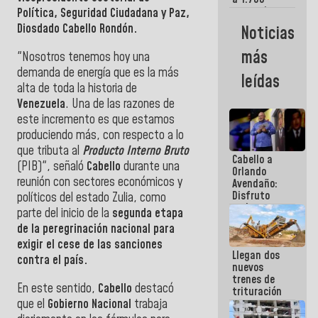
comerciantes
Política, Seguridad Ciudadana y Paz,
y
Diosdado Cabello Rondón.
Noticias
emprendedores
afectados
más
"Nosotros tenemos hoy una
por
terremotos
demanda de energía que es la más
leídas
alta de toda la historia de
Venezuela
. Una de las razones de
este incremento es que estamos
produciendo más, con respecto a lo
que tributa al
Producto Interno Bruto
Cabello a
(PIB)", señaló
Cabello
durante una
Orlando
reunión con sectores económicos y
Avendaño:
Disfruto
políticos del estado Zulia, como
cada vez
parte del inicio de la
segunda etapa
que escribes
de la peregrinación nacional para
porque lo
exigir el cese de las sanciones
que haces
Llegan dos
es
contra el país.
nuevos
embarrarla
trenes de
En este sentido,
Cabello
destacó
trituración
que el
Gobierno Nacional
trabaja
para
optimizar