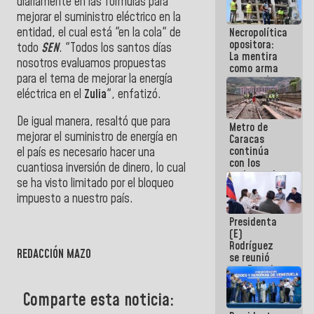
diariamente en las fórmulas para
manejo de
mejorar el suministro eléctrico en la
escombros
entidad, el cual está "en la cola" de
Necropolítica
en La Guaira
opositora:
todo
SEN
. "Todos los santos días
La mentira
nosotros evaluamos propuestas
como arma
para el tema de mejorar la energía
contra el
Pueblo
eléctrica en el
Zulia
", enfatizó.
De igual manera, resaltó que para
Metro de
mejorar el suministro de energía en
Caracas
continúa
el país es necesario hacer una
con los
cuantiosa inversión de dinero, lo cual
trabajos de
se ha visto limitado por el bloqueo
mantenimiento
impuesto a nuestro país.
e inspección
en la Línea 2
Presidenta
(E)
Rodríguez
REDACCIÓN MAZO
se reunió
con Estado
Mayor
Eléctrico
Comparte esta noticia:
para