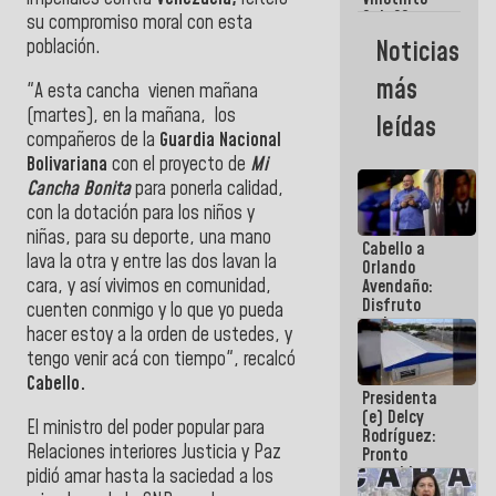
Maiquetía
Sub 20
su compromiso moral con esta
campeona
Noticias
población.
frente
México Sub
más
"A esta cancha vienen mañana
23 en los
Centroamericanos
(martes), en la mañana, los
leídas
compañeros de la
Guardia Nacional
Bolivariana
con el proyecto de
Mi
Cancha Bonita
para ponerla calidad,
con la dotación para los niños y
niñas, para su deporte, una mano
Cabello a
lava la otra y entre las dos lavan la
Orlando
cara, y así vivimos en comunidad,
Avendaño:
Disfruto
cuenten conmigo y lo que yo pueda
cada vez
hacer estoy a la orden de ustedes, y
que escribes
tengo venir acá con tiempo", recalcó
porque lo
que haces
Cabello.
Presidenta
es
(e) Delcy
embarrarla
El ministro del poder popular para
Rodríguez:
Relaciones interiores Justicia y Paz
Pronto
restableceremos
pidió amar hasta la saciedad a los
las