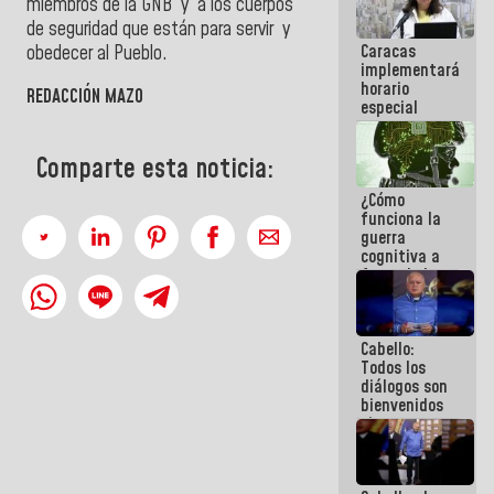
miembros de la GNB y a los cuerpos
operaciones
de seguridad que están para servir y
en el
Caracas
obedecer al Pueblo.
Aeropuerto
implementará
Internacional
horario
de
REDACCIÓN MAZO
especial
Maiquetía
para
adaptarse
Comparte esta noticia:
al plan de
ahorro
¿Cómo
energético
funciona la
guerra
cognitiva a
favor de la
narrativa
hegemónica?
(1)
Cabello:
Todos los
diálogos son
bienvenidos
siempre que
estén en el
marco de la
Constitución