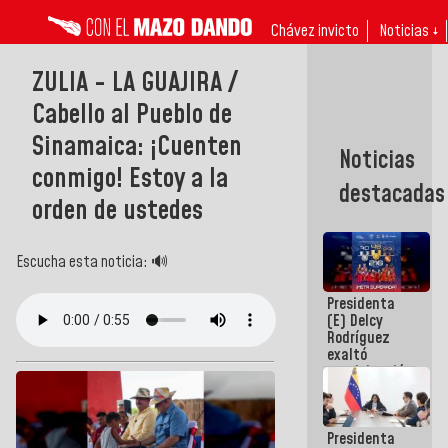
Chávez invicto
Noticias ↓
ZULIA - LA GUAJIRA /
Cabello al Pueblo de
Sinamaica: ¡Cuenten
Noticias
conmigo! Estoy a la
destacadas
orden de ustedes
Escucha esta noticia: 🔊
Presidenta
(E) Delcy
Rodríguez
exaltó
participación
de
Venezuela
en Juegos
Presidenta
Centroamericanos