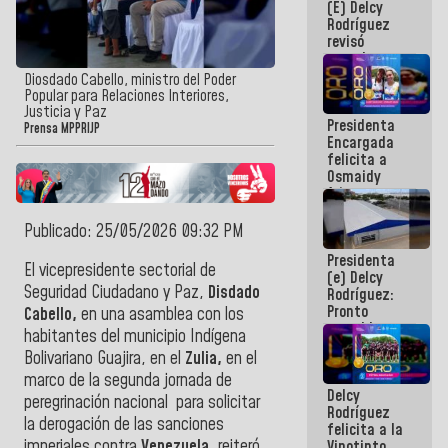
(E) Delcy
y del Caribe
Rodríguez
2026
revisó
agenda
económica y
Diosdado Cabello, ministro del Poder
ejecución de
Popular para Relaciones Interiores,
fondos de
Justicia y Paz
Presidenta
emergencia
Prensa MPPRIJP
Encargada
post-sismos
felicita a
Osmaidy
Arias y
Giraly
Marcano por
Publicado: 25/05/2026 09:32 PM
hacer
Presidenta
historia en
El vicepresidente sectorial de
(e) Delcy
los
Seguridad Ciudadano y Paz,
Disdado
Rodríguez:
Centroamericanos
Pronto
Cabello,
en una asamblea con los
restableceremos
habitantes del municipio Indígena
las
Bolivariano Guajira, en el
Zulia,
en el
operaciones
en el
marco de la segunda jornada de
Delcy
Aeropuerto
peregrinación nacional para solicitar
Rodríguez
Internacional
la derogación de las sanciones
felicita a la
de
imperiales contra
Venezuela,
reiteró
Vinotinto