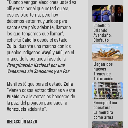
"Cuando vengan elecciones usted va
allí y vota por el que usted quiera,
eso es otro tema, pero hoy
debemos estar muy unidos para
Cabello a
sacar este país adelante, llamar a
Orlando
los que tengamos que llamar",
Avendaño:
exhortó
Cabello
desde el estado
Disfruto
cada vez
Zulia
, durante una marcha con los
que escribes
pueblos indígenas
Wayú
y
Añú
, en el
porque lo
marco de la segunda fase de la
que haces
Llegan dos
es
Peregrinación Nacional por una
nuevos
embarrarla
Venezuela sin Sanciones y en Paz.
trenes de
trituración
para
Manifestó que para el estado
Zulia
optimizar
"vienen cosas extraordinarias y este
manejo de
Pueblo
va a levantar las banderas de
escombros
Necropolítica
la paz, del progreso para sacar a
en La Guaira
opositora:
Venezuela
adelante".
La mentira
como arma
REDACCIÓN MAZO
contra el
Pueblo