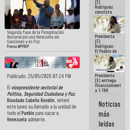
(E)
Guaira
Rodríguez
constata
obras de
rehabilitación
de Escuela
Militar de
Segunda fase de la Peregrinación
Presidenta
Mamo en La
Nacional por una Venezuela sin
(E)
Guaira
Sanciones y en Paz
Rodríguez:
Prensa MPPRIJP
El Pueblo de
La Guaira
siempre
estará
acompañada
Presidenta
por el
Publicado: 25/05/2026 07:24 PM
(E) entrega
Gobierno
financiamientos
Nacional
El
vicepresidente sectorial de
a 1.766
Política, Seguridad Ciudadana y Paz
,
comerciantes
y
Diosdado Cabello Rondón
, reiteró
Noticias
emprendedores
este lunes su llamado a la unidad de
afectados
más
todo el
Pueblo
para sacar a
por
Venezuela
adelante.
terremotos
leídas