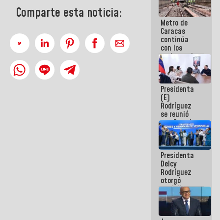
Comparte esta noticia:
Metro de
Caracas
continúa
con los
trabajos de
mantenimiento
e inspección
en la Línea 2
Presidenta
(E)
Rodríguez
se reunió
con Estado
Mayor
Eléctrico
para
Presidenta
abordar
Delcy
planes de
Rodríguez
acción
otorgó
medalla
"Héroe de
Venezuela"
a servidores