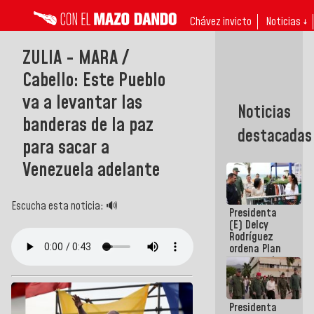
Chávez invicto
Noticias ↓
ZULIA - MARA /
Cabello: Este Pueblo
va a levantar las
Noticias
banderas de la paz
destacadas
para sacar a
Venezuela adelante
Escucha esta noticia: 🔊
Presidenta
(E) Delcy
Rodríguez
ordena Plan
maestro de
desarrollo
logístico y
turístico
Presidenta
para La