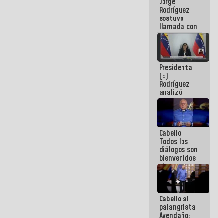
Jorge
públicos
Rodríguez
sostuvo
llamada con
Dinorah
Figuera y
acuerdan
primer
Presidenta
encuentro
(E)
presencial
Rodríguez
para el
analizó
diálogo
junto a
gobernadores
planes de
recuperación
Cabello:
del Sistema
Todos los
Eléctrico
diálogos son
Nacional
bienvenidos
siempre que
estén en el
marco de la
Constitución
Cabello al
de la
palangrista
República
Avendaño: