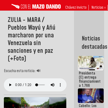
Chávez invicto
Noticias ↓
ZULIA - MARA /
Pueblos Wayú y Añú
marcharon por una
Noticias
Venezuela sin
destacadas
sanciones y en paz
(+Foto)
Escucha esta noticia: 🔊
Presidenta
(E) entrega
financiamientos
a 1.766
comerciantes
y
emprendedores
afectados
Cabello: Los
por