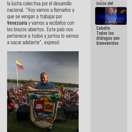
inicio del
la lucha colectiva por el desarrollo
proceso de
nacional. "Hoy vamos a llamarlos y
demolición
que se vengan a trabajar por
de
Venezuela
y vamos a recibirlos con
edificaciones
Cabello:
declaradas
los brazos abiertos. Este país nos
Todos los
en riesgo en
pertenece a todos y juntos lo vamos
diálogos son
La Guaira
a sacar adelante", expresó.
bienvenidos
(+Fotos)
siempre que
estén en el
marco de la
Constitución
de la
República