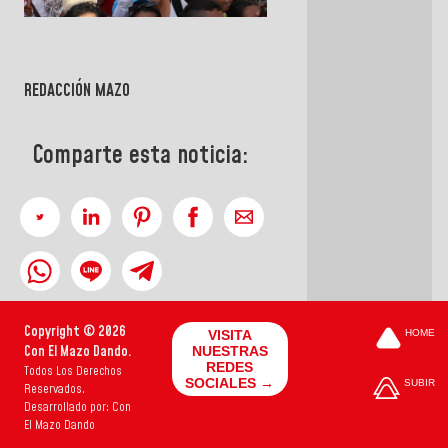
REDACCIÓN MAZO
Comparte esta noticia:
Copyright © 2026
VISITA
HOME
Con El Mazo Dando.
NUESTRAS
REDES
Todos Los Derechos
SOCIALES →
SUBIR
Reservados.
Desarrollado por: Con
El Mazo Dando