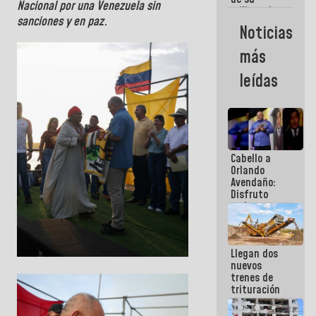
Nacional por una Venezuela sin
militancia
sanciones y en paz
.
es la
Noticias
organización
política más
más
sólida de
Venezuela
leídas
Cabello a
Orlando
Avendaño:
Disfruto
cada vez
que escribes
porque lo
que haces
Llegan dos
es
nuevos
embarrarla
trenes de
trituración
para
optimizar