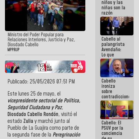
niños y las
terremotos
niñas son la
razón
fundamental
de todo lo
que
estamos
Ministro del Poder Popular para
Cabello al
haciendo
Relaciones Interiores, Justicia y Paz,
palangrista
Diosdado Cabello
Avendaño:
MPPRIJP
Lo que
vayas a
escribir
hazlo hoy
por que no
Cabello
sabemos si
Publicado: 25/05/2026 07:51 PM
ironiza
la semana
sobre
que viene
Este lunes 25 de mayo, el
contradicciones
hay
vicepresidente sectorial de Política,
y mentiras
programa
de María
Seguridad Ciudadana y Paz
,
Machado:
Diosdado Cabello Rondón
, visitó el
¡Créanle!
estado
Zulia
y marchó junto al
Cabello: El
Pueblo de La Guajira como parte de
PSUV por la
conciencia
la segunda fase de la
Peregrinación
de su