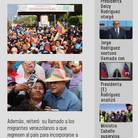
Presidenta
abordar
Delcy
planes de
Rodríguez
acción
otorgó
medalla
"Héroe de
Venezuela"
a servidores
Jorge
públicos
Rodríguez
sostuvo
llamada con
Dinorah
Figuera y
acuerdan
primer
Presidenta
encuentro
(E)
presencial
Rodríguez
para el
analizó
diálogo
junto a
gobernadores
planes de
recuperación
Además, reiteró su llamado a los
Ministro
del Sistema
migrantes venezolanos a que
Cabello
Eléctrico
regresen al país para incorporarse a
supervisa
Nacional