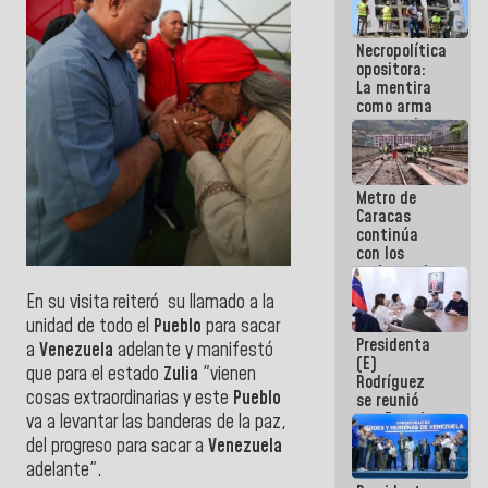
manejo de
escombros
Necropolítica
en La Guaira
opositora:
La mentira
como arma
contra el
Pueblo
Metro de
Caracas
continúa
con los
trabajos de
mantenimiento
En su visita reiteró su llamado a la
e inspección
unidad de todo el
Pueblo
para sacar
en la Línea 2
Presidenta
a
Venezuela
adelante y manifestó
(E)
que para el estado
Zulia
"vienen
Rodríguez
cosas extraordinarias y este
Pueblo
se reunió
con Estado
va a levantar las banderas de la paz,
Mayor
del progreso para sacar a
Venezuela
Eléctrico
adelante".
para