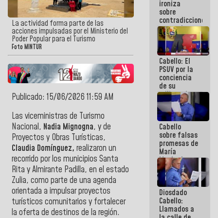
ironiza
la semana
sobre
que viene
contradicciones
hay
La actividad forma parte de las
y mentiras
programa
acciones impulsadas por el Ministerio del
de María
Poder Popular para el Turismo
Machado:
Foto MINTUR
¡Créanle!
Cabello: El
PSUV por la
conciencia
de su
militancia
Publicado: 15/06/2026 11:59 AM
es la
organización
Las viceministras de Turismo
política más
Nacional,
Nadia
Mignogna
, y de
Cabello
sólida de
sobre falsas
Venezuela
Proyectos y Obras Turísticas,
promesas de
Claudia Domínguez,
realizaron un
María
recorrido por los municipios Santa
Machado:
¿Quién le
Rita y Almirante Padilla, en el estado
puede creer?
Zulia, como parte de una agenda
¿Y la gente
orientada a impulsar proyectos
Diosdado
que ella iba
Cabello:
a salvar en
turísticos comunitarios y fortalecer
Llamados a
La Guaira?
la oferta de destinos de la región.
la calle de