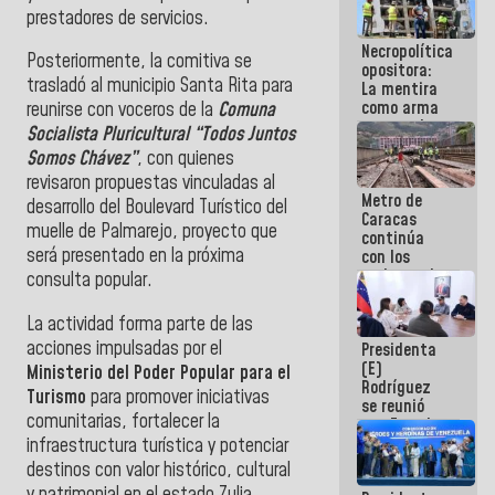
porque lo
prestadores de servicios.
que haces
Necropolítica
es
Posteriormente, la comitiva se
opositora:
embarrarla
trasladó al municipio Santa Rita para
La mentira
como arma
reunirse con voceros de la
Comuna
contra el
Socialista Pluricultural “Todos Juntos
Pueblo
Somos Chávez”
, con quienes
revisaron propuestas vinculadas al
Metro de
desarrollo del Boulevard Turístico del
Caracas
muelle de Palmarejo, proyecto que
continúa
será presentado en la próxima
con los
trabajos de
consulta popular.
mantenimiento
e inspección
La actividad forma parte de las
en la Línea 2
acciones impulsadas por el
Presidenta
(E)
Ministerio del Poder Popular para el
Rodríguez
Turismo
para promover iniciativas
se reunió
comunitarias, fortalecer la
con Estado
Mayor
infraestructura turística y potenciar
Eléctrico
destinos con valor histórico, cultural
para
y patrimonial en el estado Zulia.