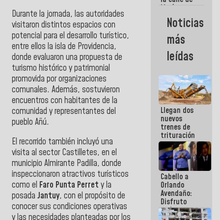
María
Durante la jornada, las autoridades
Machado se
Noticias
visitaron distintos espacios con
estrellaron
de frente
potencial para el desarrollo turístico,
más
contra el
entre ellos la isla de Providencia,
Pueblo
leídas
donde evaluaron una propuesta de
turismo histórico y patrimonial
promovida por organizaciones
comunales. Además, sostuvieron
encuentros con habitantes de la
Llegan dos
comunidad y representantes del
nuevos
pueblo Añú.
trenes de
trituración
El recorrido también incluyó una
para
visita al sector Castilletes, en el
optimizar
manejo de
municipio Almirante Padilla, donde
escombros
inspeccionaron atractivos turísticos
Cabello a
en La Guaira
como el
Faro Punta Perret
y la
Orlando
Avendaño:
posada
Jantuy
, con el propósito de
Disfruto
conocer sus condiciones operativas
cada vez
y las necesidades planteadas por los
que escribes