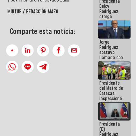
Presidenta
abordar
Delcy
planes de
Rodríguez
MINTUR / REDACCIÓN MAZO
acción
otorgó
medalla
"Héroe de
Comparte esta noticia:
Venezuela"
a servidores
Jorge
públicos
Rodríguez
sostuvo
llamada con
Dinorah
Figuera y
acuerdan
primer
Presidente
encuentro
del Metro de
presencial
Caracas
para el
inspeccionó
diálogo
trabajos de
rehabilitación
y
modernización
Presidenta
de la vía
(E)
férrea
Rodríguez