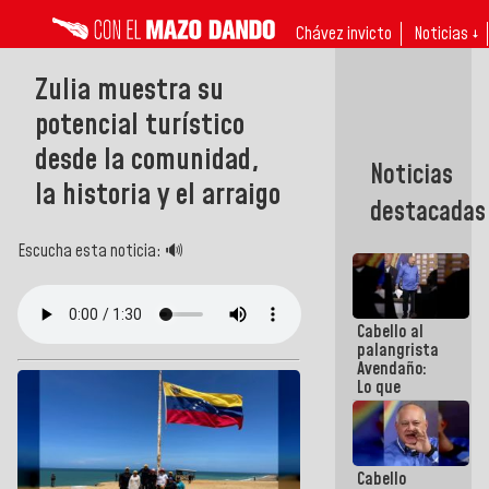
Chávez invicto
Noticias ↓
Zulia muestra su
potencial turístico
desde la comunidad,
Noticias
la historia y el arraigo
destacadas
Escucha esta noticia: 🔊
Cabello al
palangrista
Avendaño:
Lo que
vayas a
escribir
hazlo hoy
por que no
Cabello
sabemos si