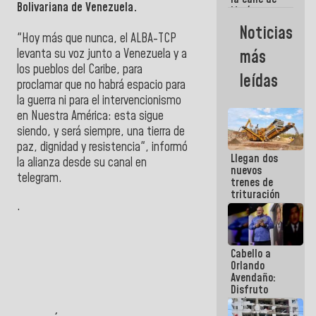
Bolivariana de Venezuela.
María
Machado se
Noticias
estrellaron
"Hoy más que nunca, el ALBA-TCP
de frente
más
levanta su voz junto a Venezuela y a
contra el
los pueblos del Caribe, para
Pueblo
leídas
proclamar que no habrá espacio para
la guerra ni para el intervencionismo
en Nuestra América: esta sigue
siendo, y será siempre, una tierra de
paz, dignidad y resistencia", informó
Llegan dos
la alianza desde su canal en
nuevos
telegram.
trenes de
trituración
.
para
optimizar
manejo de
escombros
Cabello a
en La Guaira
Orlando
Avendaño:
Disfruto
cada vez
que escribes