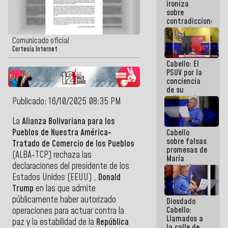
ironiza
la semana
sobre
que viene
contradicciones
hay
y mentiras
programa
de María
Comunicado oficial
Machado:
Cortesía Internet
¡Créanle!
Cabello: El
PSUV por la
conciencia
de su
militancia
Publicado: 16/10/2025 08:35 PM
es la
organización
La
Alianza Bolivariana para los
política más
Pueblos de Nuestra América-
Cabello
sólida de
sobre falsas
Venezuela
Tratado de Comercio de los Pueblos
promesas de
(ALBA-TCP) rechaza las
María
declaraciones del presidente de los
Machado:
¿Quién le
Estados Unidos (EEUU) ,
Donald
puede creer?
Trump
en las que admite
¿Y la gente
públicamente haber autorizado
Diosdado
que ella iba
Cabello:
a salvar en
operaciones para actuar contra la
Llamados a
La Guaira?
paz y la estabilidad de la
República
la calle de