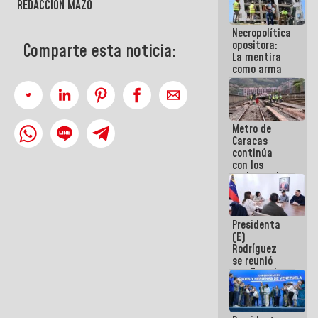
REDACCIÓN MAZO
porque lo
que haces
Necropolítica
es
opositora:
embarrarla
Comparte esta noticia:
La mentira
como arma
contra el
Pueblo
Metro de
Caracas
continúa
con los
trabajos de
mantenimiento
e inspección
en la Línea 2
Presidenta
(E)
Rodríguez
se reunió
con Estado
Mayor
Eléctrico
para