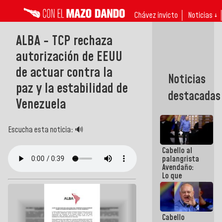
Chávez invicto
Noticias ↓
ALBA - TCP rechaza
autorización de EEUU
de actuar contra la
Noticias
paz y la estabilidad de
destacadas
Venezuela
Escucha esta noticia: 🔊
Cabello al
palangrista
Avendaño:
Lo que
vayas a
escribir
hazlo hoy
por que no
Cabello
sabemos si