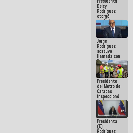
Presidenta
abordar
Delcy
planes de
Rodríguez
acción
otorgó
medalla
"Héroe de
Venezuela"
a servidores
Jorge
públicos
Rodríguez
sostuvo
llamada con
Dinorah
Figuera y
acuerdan
primer
Presidente
encuentro
del Metro de
presencial
Caracas
para el
inspeccionó
diálogo
trabajos de
rehabilitación
y
modernización
Presidenta
de la vía
(E)
férrea
Rodríguez