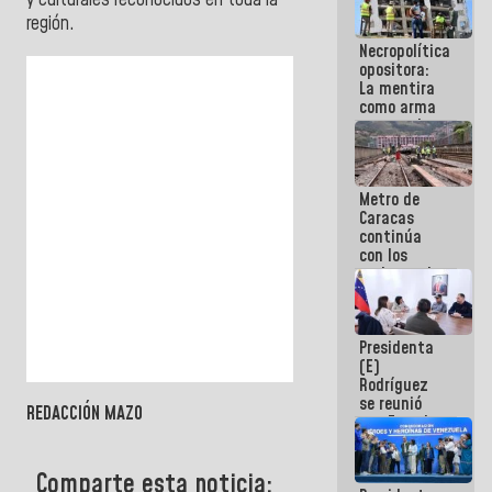
y culturales reconocidos en toda la
porque lo
región.
que haces
Necropolítica
es
opositora:
embarrarla
La mentira
como arma
contra el
Pueblo
Metro de
Caracas
continúa
con los
trabajos de
mantenimiento
e inspección
en la Línea 2
Presidenta
(E)
Rodríguez
se reunió
REDACCIÓN MAZO
con Estado
Mayor
Eléctrico
Comparte esta noticia:
para