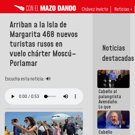
Chávez invicto
Noticias ↓
Arriban a la Isla de
Margarita 468 nuevos
turistas rusos en
Noticias
vuelo chárter Moscú–
destacadas
Porlamar
Escucha esta noticia: 🔊
Cabello al
palangrista
Avendaño:
Lo que
vayas a
escribir
hazlo hoy
por que no
Cabello
sabemos si