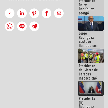
Presidenta
abordar
Delcy
planes de
Rodríguez
acción
otorgó
medalla
"Héroe de
Venezuela"
a servidores
Jorge
públicos
Rodríguez
sostuvo
llamada con
Dinorah
Figuera y
acuerdan
primer
Presidente
encuentro
del Metro de
presencial
Caracas
para el
inspeccionó
diálogo
trabajos de
rehabilitación
y
modernización
Presidenta
de la vía
(E)
férrea
Rodríguez