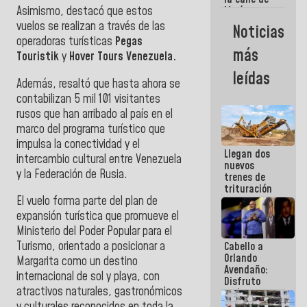
Asimismo, destacó que estos
María
Machado se
vuelos se realizan a través de las
Noticias
estrellaron
operadoras turísticas
Pegas
de frente
más
Touristik
y
Hover Tours Venezuela.
contra el
Pueblo
leídas
Además, resaltó que hasta ahora se
contabilizan 5 mil 101 visitantes
rusos que han arribado al país en el
marco del programa turístico que
impulsa la conectividad y el
Llegan dos
intercambio cultural entre Venezuela
nuevos
y la Federación de Rusia.
trenes de
trituración
para
El vuelo forma parte del plan de
optimizar
expansión turística que promueve el
manejo de
Ministerio del Poder Popular para el
escombros
Turismo, orientado a posicionar a
Cabello a
en La Guaira
Orlando
Margarita como un destino
Avendaño:
internacional de sol y playa, con
Disfruto
atractivos naturales, gastronómicos
cada vez
que escribes