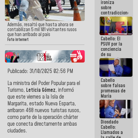
ironiza
la semana
sobre
que viene
contradicciones
hay
y mentiras
programa
de María
Además, resaltó que hasta ahora se
Machado:
contabilizan 5 mil 101 visitantes rusos
¡Créanle!
que han arribado al país
Cabello: El
Foto internet
PSUV por la
conciencia
de su
militancia
es la
organización
Publicado: 31/10/2025 02:56 PM
política más
Cabello
sólida de
La ministra del Poder Popular para el
sobre falsas
Venezuela
Turismo,
Leticia Gómez
, informó
promesas de
María
que este viernes a la Isla de
Machado:
Margarita, estado Nueva Esparta,
¿Quién le
arribaron 468 nuevos turistas rusos,
puede creer?
¿Y la gente
como parte de la operación chárter
Diosdado
que ella iba
que conecta directamente ambas
Cabello:
a salvar en
ciudades.
Llamados a
La Guaira?
la calle de