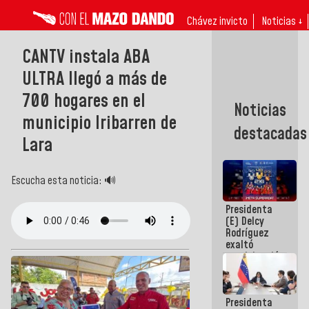
Chávez invicto
Noticias ↓
CANTV instala ABA
ULTRA llegó a más de
700 hogares en el
Noticias
municipio Iribarren de
destacadas
Lara
Escucha esta noticia: 🔊
Presidenta
(E) Delcy
Rodríguez
exaltó
participación
de
Venezuela
en Juegos
Presidenta
Centroamericanos