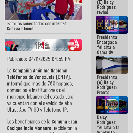
(E) Delcy
y del Caribe
Rodríguez
2026
revisó
agenda
económica y
Familias conectadas con internet
ejecución de
Cortesía Internet
fondos de
Presidenta
emergencia
Encargada
post-sismos
felicita a
Osmaidy
Arias y
Publicado: 04/11/2025 04:59 PM
Giraly
Marcano por
La
Compañía Anónima Nacional
hacer
Teléfonos de Venezuela
(CNTV),
Presidenta
historia en
(e) Delcy
los
informó que más de 700 hogares,
Rodríguez:
Centroamericanos
comercios e instituciones del
Pronto
municipio Iribarren del estado Lara,
restableceremos
las
ya cuentan con el servicio de Aba
operaciones
Ultra, Aba TV GO y Telefonía IP.
en el
Delcy
Aeropuerto
Los beneficiarios de la
Comuna Gran
Rodríguez
Internacional
felicita a la
de
Cacique Indio Manaure
, recibieron la
Vinotinto