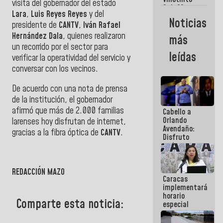
Maiquetía
visita del gobernador del estado
Sub 20
Lara
,
Luis Reyes Reyes
y del
campeona
Noticias
presidente de
CANTV
,
Iván Rafael
frente
México Sub
Hernández Dala
, quienes realizaron
más
23 en los
un recorrido por el sector para
Centroamericanos
leídas
verificar la operatividad del servicio y
conversar con los vecinos.
De acuerdo con una nota de prensa
de la institución, el gobernador
afirmó que más de 2.000 familias
Cabello a
Orlando
larenses hoy disfrutan de internet,
Avendaño:
gracias a la fibra óptica de
CANTV
.
Disfruto
cada vez
que escribes
porque lo
que haces
REDACCIÓN MAZO
Caracas
es
implementará
embarrarla
horario
Comparte esta noticia:
especial
para
adaptarse