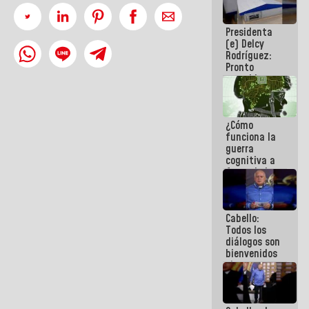
al plan de
ahorro
Presidenta
energético
(e) Delcy
Rodríguez:
Pronto
restableceremos
las
operaciones
en el
¿Cómo
Aeropuerto
funciona la
Internacional
guerra
de
cognitiva a
Maiquetía
favor de la
narrativa
hegemónica?
(1)
Cabello:
Todos los
diálogos son
bienvenidos
siempre que
estén en el
marco de la
Constitución