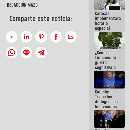
porque lo
REDACCIÓN MAZO
que haces
Caracas
es
Comparte esta noticia:
implementará
embarrarla
horario
especial
para
adaptarse
al plan de
ahorro
¿Cómo
energético
funciona la
guerra
cognitiva a
favor de la
narrativa
hegemónica?
(1)
Cabello:
Todos los
diálogos son
bienvenidos
siempre que
estén en el
marco de la
Constitución