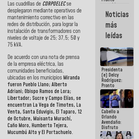
Las cuadrillas de
CORPOELEC
se
restableceremos
las
desplegaron mediante operativos de
Noticias
operaciones
mantenimiento correctivo en las
en el
más
redes de distribución, para lograr la
Aeropuerto
instalación de transformadores con
Internacional
leídas
de
niveles de voltaje de 25; 37,5; 50 y
Maiquetía
75 kVA.
De acuerdo con una nota de prensa
de la empresa eléctrica, las
Presidenta
comunidades beneficiadas,
(e) Delcy
ubicadas en los municipios
Miranda
Rodríguez:
fueron Pueblo Llano; Alberto
Pronto
restableceremos
Adriani; Obispo Ramos de Lora;
las
Libertador; Sucre y Campo Elías, se
operaciones
encuentran La Vega de Timotes, La
en el
Venta, Santa Eduvigis, El Taparo, 12
Cabello a
Aeropuerto
Orlando
Internacional
de Octubre, Maisanta Murachí,
Avendaño:
de
Caño Moro, Humberto Tejera,
Disfruto
Maiquetía
Mucumbú Alto y El Portachuelo
.
cada vez
que escribes