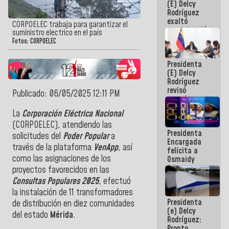
(E) Delcy
Panamericana
Rodríguez
Sub-17
exaltó
CORPOELEC trabaja para garantizar el
participación
suministro electrico en el país
de
Fotos: CORPOELEC
Venezuela
en Juegos
Presidenta
Centroamericanos
(E) Delcy
y del Caribe
Rodríguez
2026
revisó
Publicado: 06/05/2025 12:11 PM
agenda
económica y
La
Corporación Eléctrica Nacional
ejecución de
(CORPOELEC), atendiendo las
fondos de
Presidenta
emergencia
solicitudes del
Poder Popular
a
Encargada
post-sismos
través de la plataforma
VenApp
, así
felicita a
como las asignaciones de los
Osmaidy
Arias y
proyectos favorecidos en las
Giraly
Consultas Populares 2025
, efectuó
Marcano por
la instalación de 11 transformadores
hacer
Presidenta
historia en
de distribución en diez comunidades
(e) Delcy
los
del estado
Mérida
.
Rodríguez:
Centroamericanos
Pronto