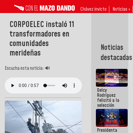
Chávez invicto
Noticias ↓
CORPOELEC instaló 11
transformadores en
comunidades
Noticias
merideñas
destacadas
Escucha esta noticia: 🔊
Delcy
Rodríguez
felicitó a la
selección
nacional
masculina
de voleibol
campeona
Presidenta
de la Copa