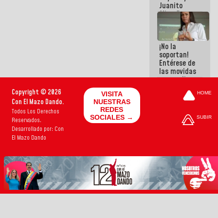
Juanito
Alimaña son
harina del
mismo
costal
¡No la
soportan!
Entérese de
las movidas
que realizan
antiguos
Copyright © 2026
VISITA
HOME
cómplices
Con El Mazo Dando.
NUESTRAS
de La Sayo
REDES
Todos Los Derechos
para
SOCIALES →
SUBIR
Reservados.
sacudírsela
Desarrollado por: Con
El Mazo Dando