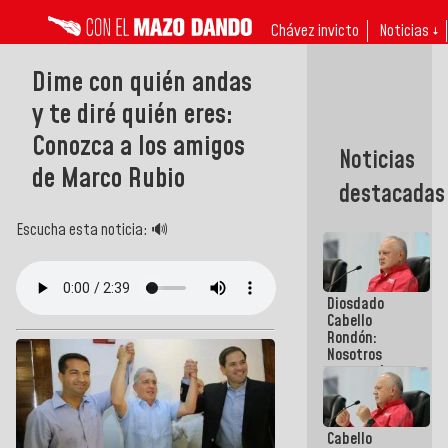
Chávez invicto
Noticias ↓
Dime con quién andas
y te diré quién eres:
Conozca a los amigos
Noticias
de Marco Rubio
destacadas
Escucha esta noticia: 🔊
Diosdado
Cabello
Rondón:
Nosotros
vamos al
diálogo con
el
compromiso
Cabello
de cumplir