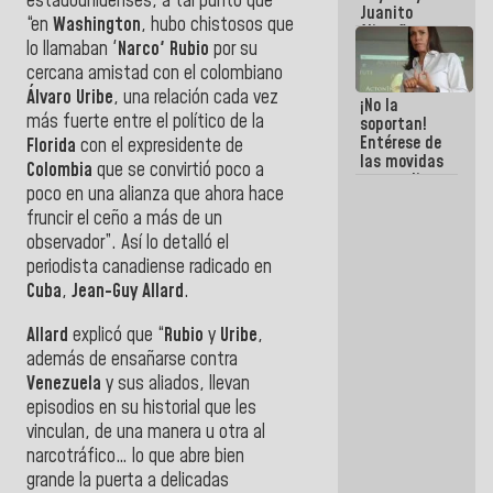
estadounidenses, a tal punto que
Juanito
“en
Washington
, hubo chistosos que
Alimaña son
lo llamaban '
Narco' Rubio
por su
harina del
mismo
cercana amistad con el colombiano
costal
Álvaro Uribe
, una relación cada vez
¡No la
más fuerte entre el político de la
soportan!
Entérese de
Florida
con el expresidente de
las movidas
Colombia
que se convirtió poco a
que realizan
poco en una alianza que ahora hace
antiguos
cómplices
fruncir el ceño a más de un
de La Sayo
observador”. Así lo detalló el
para
periodista canadiense radicado en
sacudírsela
Cuba
,
Jean-Guy Allard
.
Allard
explicó que “
Rubio
y
Uribe
,
además de ensañarse contra
Venezuela
y sus aliados, llevan
episodios en su historial que les
vinculan, de una manera u otra al
narcotráfico… lo que abre bien
grande la puerta a delicadas