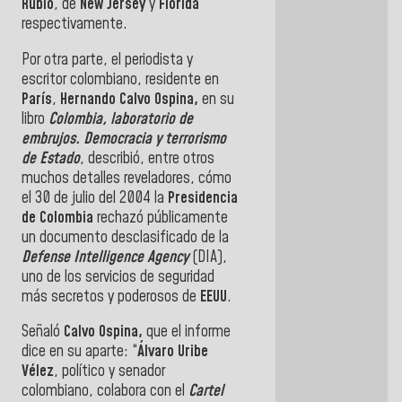
Rubio
, de
New Jersey
y
Florida
respectivamente.
Por otra parte, el periodista y
escritor colombiano, residente en
París
,
Hernando
Calvo Ospina,
en su
libro
Colombia, laboratorio de
embrujos. Democracia y terrorismo
de Estado
, describió, entre otros
muchos detalles reveladores, cómo
el 30 de julio del 2004 la
Presidencia
de
Colombia
rechazó públicamente
un documento desclasificado de la
Defense Intelligence Agency
(DIA),
uno de los servicios de seguridad
más secretos y poderosos de
EEUU
.
Señaló
Calvo Ospina,
que el informe
dice en su aparte: “
Álvaro Uribe
Vélez
, político y senador
colombiano, colabora con el
C
artel