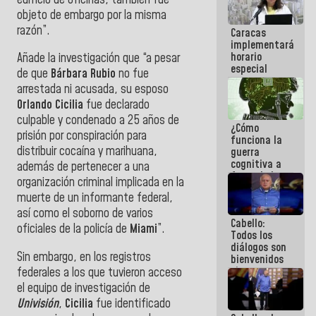
porque lo
objeto de embargo por la misma
que haces
razón”.
Caracas
es
implementará
embarrarla
horario
Añade la investigación que “a pesar
especial
de que
Bárbara Rubio
no fue
para
arrestada ni acusada, su esposo
adaptarse
Orlando
Cicilia
fue declarado
al plan de
ahorro
culpable y condenado a 25 años de
¿Cómo
energético
prisión por conspiración para
funciona la
distribuir cocaína y marihuana,
guerra
cognitiva a
además de pertenecer a una
favor de la
organización criminal implicada en la
narrativa
muerte de un informante federal,
hegemónica?
(1)
así como el soborno de varios
Cabello:
oficiales de la policía de
Miami
”.
Todos los
diálogos son
Sin embargo, en los registros
bienvenidos
siempre que
federales a los que tuvieron acceso
estén en el
el equipo de investigación de
marco de la
Univisión
,
Cicilia
fue identificado
Constitución