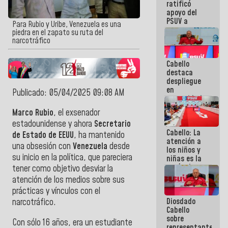
ratificó
nuestra
apoyo del
palabra
PSUV a
Para Rubio y Uribe, Venezuela es una
representantes
piedra en el zapato su ruta del
del Gobierno
narcotráfico
para el
diálogo: ¡Un
Cabello
extraordinario
destaca
equipo
despliegue
político!
en
Publicado: 05/04/2025 09:08 AM
comunidades
ante
Marco Rubio
, el exsenador
contingencia
estadounidense y ahora
Secretario
eléctrica:
Cabello: La
¡Esta
de Estado de
EEUU
, ha mantenido
atención a
batalla
una obsesión con
Venezuela
desde
los niños y
también la
su inicio en la política, que pareciera
niñas es la
vamos a
razón de ser
ganar!
tener como objetivo desviar la
del Gobierno
atención de los medios sobre sus
Nacional
prácticas y vínculos con el
Diosdado
narcotráfico.
Cabello
sobre
Con sólo 16 años, era un estudiante
representantes