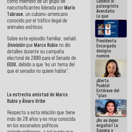
como miembro de un grupo de
Cabello al
de la
palangrista
República
narcotraficantes liderada por
Mario
Avendaño:
Tabraue
, un cubano-americano
Lo que
conocido por el tráfico ilegal de
vayas a
escribir
animales exóticos.
hazlo hoy
por que no
Sobre este episodio familiar, señaló
Presidenta
sabemos si
Univisión
que
Marco
Rubio
no dio
Encargada
la semana
designa
que viene
detalles durante su campaña
nuevos
hay
electoral de 2009 para el Senado de
titulares en
programa
EEUU
, debido a que “es un tema del
el
Viceministerio
que el senador no quiere hablar”.
de Energía
¡Alerta
Eléctrica y
Pueblo!
CORPOELEC
Entérese del
La estrecha amistad de Marco
"plan
enjambre"
Rubio y Álvaro Uribe
de La Sayo
para
Respecto a esta relación que tiene
sabotear el
más de 20 años y es muy conocida
¡No se dejen
diálogo y
engañar! La
en los escenarios políticos
promover el
Sayona y
caos