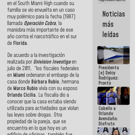
en el South Miami High cuando su
de la
familia se vio envuelta en un caso
Revolución
Noticias
en la mesa
muy polémico para la fecha (1987)
de Diálogo:
más
llamada
Operación Cobra
, la
Son voceros
maniobra más importante de ese
de altísimo
leídas
nivel moral
año contra el narcotráfico en el sur
de
Florida
.
De acuerdo a la investigación
realizada por
Univision Investiga
en
Presidenta
julio de 2011, “los fiscales federales
(e) Delcy
en
Miami
ordenaron el embargo de la
Rodríguez:
casa donde
Bárbara Rubio
,
hermana
Pronto
de
Marco Rubio
vivía con su esposo
restableceremos
las
Orlando Cicilia
. La fiscalía dio a
operaciones
conocer que la casa estaba siendo
en el
utilizada para actividades que violan
Cabello a
Aeropuerto
Orlando
Internacional
las leyes sobre drogas. Otra
Avendaño:
de
propiedad de la pareja, que se
Disfruto
Maiquetía
encuentra en lo que hoy es un
cada vez
que escribes
edificio de oficinas, también fue