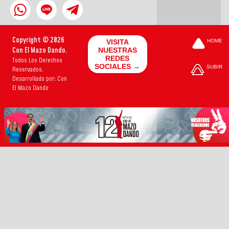
Copyright © 2026
VISITA
HOME
Con El Mazo Dando.
NUESTRAS
REDES
Todos Los Derechos
SOCIALES →
SUBIR
Reservados.
Desarrollado por: Con
El Mazo Dando