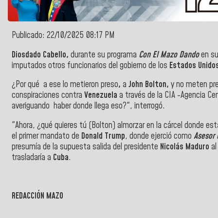
Publicado: 22/10/2025 08:17 PM
Diosdado Cabello,
durante su programa
Con El Mazo Dando
en su
imputados otros funcionarios del gobierno de los
Estados Unido
¿Por qué a ese lo metieron preso
,
a
John Bolton,
y no meten pr
conspiraciones contra
Venezuela
a través de la CIA -Agencia Cen
averiguando haber donde llega eso?", interrogó.
"Ahora, ¿qué quieres tú (Bolton) almorzar en la cárcel donde e
el primer mandato de
Donald Trump
, donde ejerció como
Asesor 
presumía de la supuesta salida del presidente
Nicolás Maduro
al
trasladaría a
Cuba
.
REDACCIÓN MAZO