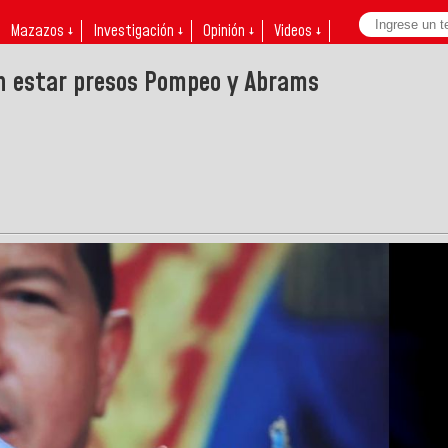
Mazazos ↓
Investigación ↓
Opinión ↓
Videos ↓
an estar presos Pompeo y Abrams