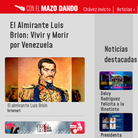
Chávez invicto
Noticias ↓
El Almirante Luis
Brion: Vivir y Morir
por Venezuela
Noticias
destacadas
Delcy
Rodríguez
felicita a la
El almirante Luis Brión
Vinotinto
Internet
Sub 20
campeona
frente
México Sub
Presidenta
23 en los