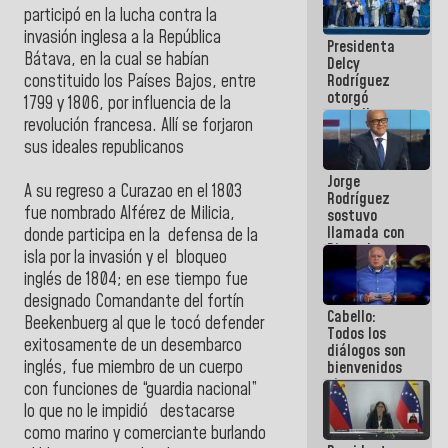
manejo de
participó en la lucha contra la
escombros
invasión inglesa a la República
Presidenta
en La Guaira
Bátava, en la cual se habían
Delcy
Rodríguez
constituido los Países Bajos, entre
otorgó
1799 y 1806, por influencia de la
medalla
revolución francesa. Allí se forjaron
"Héroe de
sus ideales republicanos
Venezuela"
a servidores
Jorge
públicos
A su regreso a Curazao en el 1803
Rodríguez
fue nombrado Alférez de Milicia,
sostuvo
llamada con
donde participa en la defensa de la
Dinorah
isla por la invasión y el bloqueo
Figuera y
inglés de 1804; en ese tiempo fue
acuerdan
primer
designado Comandante del fortín
Cabello:
encuentro
Beekenbuerg al que le tocó defender
Todos los
presencial
exitosamente de un desembarco
diálogos son
para el
inglés, fue miembro de un cuerpo
bienvenidos
diálogo
siempre que
con funciones de “guardia nacional”
estén en el
lo que no le impidió destacarse
marco de la
como marino y comerciante burlando
Constitución