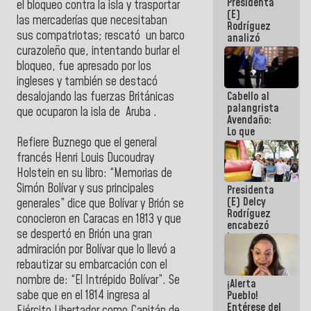
Presidenta
de la
el bloqueo contra la isla y trasportar
(E)
República
las mercaderías que necesitaban
Rodríguez
sus compatriotas; rescató un barco
analizó
junto a
curazoleño que, intentando burlar el
gobernadores
bloqueo, fue apresado por los
planes de
ingleses y también se destacó
recuperación
Cabello al
desalojando las fuerzas Británicas
del Sistema
palangrista
Eléctrico
que ocuparon la isla de Aruba .
Avendaño:
Nacional
Lo que
Refiere Buznego que el general
vayas a
escribir
francés Henri Louis Ducoudray
hazlo hoy
Holstein en su libro: “Memorias de
por que no
Simón Bolívar y sus principales
Presidenta
sabemos si
(E) Delcy
la semana
generales” dice que Bolívar y Brión se
Rodríguez
que viene
conocieron en Caracas en 1813 y que
encabezó
hay
se despertó en Brión una gran
lanzamiento
programa
del Plan
admiración por Bolívar que lo llevó a
Nacional de
rebautizar su embarcación con el
Recreación
nombre de: “El Intrépido Bolívar”. Se
¡Alerta
Vacacional
sabe que en el 1814 ingresa al
Pueblo!
Entérese del