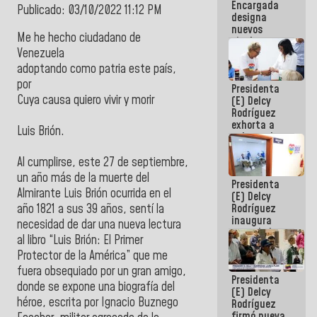
Encargada
Centroamericanos
Publicado: 03/10/2022 11:12 PM
designa
nuevos
Me he hecho ciudadano de
titulares en
Venezuela
el
Viceministerio
adoptando como patria este país,
de Energía
por
Presidenta
Eléctrica y
Cuya causa quiero vivir y morir
(E) Delcy
CORPOELEC
Rodríguez
exhorta a
Luis Brión.
gobernadores
y alcaldes a
edificar
Al cumplirse, este 27 de septiembre,
casas para
un año más de la muerte del
Presidenta
abuelos
Almirante Luis Brión ocurrida en el
(E) Delcy
Rodríguez
año 1821 a sus 39 años, sentí la
inaugura
necesidad de dar una nueva lectura
casa de los
al libro “Luis Brión: El Primer
Abuelos
Protector de la América” que me
Primavera
en Caracas
fuera obsequiado por un gran amigo,
Presidenta
donde se expone una biografía del
(E) Delcy
héroe, escrita por Ignacio Buznego
Rodríguez
firmó nueva