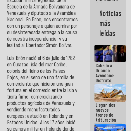
Escobar, militar egresado de la
de Ley de
Escuela de la Armada Bolivariana de
Arrendamiento
Noticias
Venezuela y diputado a la Asamblea
aprobada
por la AN
Nacional. En Brión, nos encontramos
más
con un personaje a quien admirar por
leídas
su desinteresada entrega a la causa
de nuestra independencia, y su
lealtad al Libertador Simón Bolívar.
Luis Brión nació el 6 de julio de 1782
en Curazao, isla del mar Caribe,
Cabello a
Orlando
colonia del Reino de los Países
Avendaño:
Bajos, en el seno de una familia de
Disfruto
comerciante que hicieron una gran
cada vez
fortuna en el comercio entre la isla y
que escribes
porque lo
tierra firme, comercializando
que haces
productos agrícolas de Venezuela y
Llegan dos
es
vendiendo manufacturados
nuevos
embarrarla
trenes de
europeos; estudió en Holanda y en
trituración
Estados Unidos. A los 17 años inició
para
su carrera militar en Holanda donde
optimizar