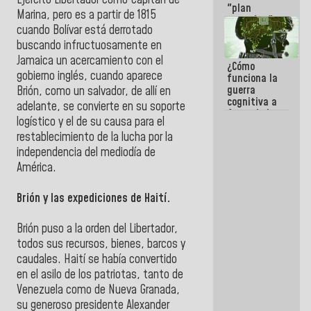
Ejército Libertador como Capitán de
"plan
Marina, pero es a partir de 1815
enjambre"
cuando Bolívar está derrotado
de La Sayo
para
buscando infructuosamente en
sabotear el
Jamaica un acercamiento con el
¿Cómo
diálogo y
gobierno inglés, cuando aparece
funciona la
promover el
guerra
caos
Brión, como un salvador, de allí en
cognitiva a
adelante, se convierte en su soporte
favor de la
logístico y el de su causa para el
narrativa
restablecimiento de la lucha por la
hegemónica?
(1)
independencia del mediodía de
América.
Brión y las expediciones de Haití.
Brión puso a la orden del Libertador,
todos sus recursos, bienes, barcos y
caudales. Haití se había convertido
en el asilo de los patriotas, tanto de
Venezuela como de Nueva Granada,
su generoso presidente Alexander