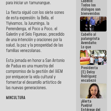
Cabello:
del Sistema
para iniciar un tamunangue.
Todos los
Eléctrico
diálogos son
Nacional
La fiesta siguió con los siete sones
bienvenidos
siempre que
de esta expresión: la Bella, el
estén en el
Yiyivamos, la Juruminga, la
marco de la
Perrendenga, el Poco a Poco, el
Constitución
Galerón y el Seis Figureao, precedido
Cabello al
de la
palangrista
República
de una intención y oraciones por la
Avendaño:
salud, la paz y la prosperidad de las
Lo que
familias venezolanas.
vayas a
escribir
hazlo hoy
Esta jornada en honor a San Antonio
por que no
de Padua es una muestra del
Presidenta
sabemos si
compromiso de la gestión del IAEM
(E) Delcy
la semana
Rodríguez
que viene
por enriquecer la vida cultural y
encabezó
hay
fomentar el desarrollo artístico de
lanzamiento
programa
las nuevas generaciones.
del Plan
Nacional de
Recreación
MINCULTURA
¡Alerta
Vacacional
Pueblo!
Entérese del