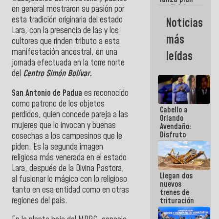
semana
crediticio
en general mostraron su pasión por
con subsidio
esta tradición originaria del estado
Noticias
a Juntas de
Lara, con la presencia de las y los
Condominio
más
cultores que rinden tributo a esta
manifestación ancestral, en una
leídas
jornada efectuada en la torre norte
del
Centro Simón Bolívar.
San Antonio de Padua
es reconocido
como patrono de los objetos
Cabello a
perdidos, quien concede pareja a las
Orlando
mujeres que lo invocan y buenas
Avendaño:
Disfruto
cosechas a los campesinos que le
cada vez
piden. Es la segunda imagen
que escribes
religiosa más venerada en el estado
porque lo
Lara, después de la Divina Pastora,
que haces
Llegan dos
es
al fusionar lo mágico con lo religioso
nuevos
embarrarla
tanto en esa entidad como en otras
trenes de
regiones del país.
trituración
para
optimizar