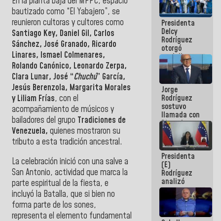
En la planta baja del MPPC, espacio
manejo de
bautizado como “El Yabajero”, se
escombros
reunieron cultoras y cultores como
Presidenta
en La Guaira
Delcy
Santiago Key, Daniel Gil, ‎Carlos
Rodríguez
Sánchez, ‎José Granado, ‎Ricardo
otorgó
Linares, ‎Ismael Colmenares,
medalla
"Héroe de
‎Rolando Canónico, ‎Leonardo Zerpa,
Venezuela"
‎Clara Lunar, ‎José “
Chuchú
” García,
a servidores
Jesús Berenzola, ‎Margarita Morales
Jorge
públicos
Rodríguez
y ‎Liliam Frías
, con el
sostuvo
acompañamiento de músicos y
llamada con
bailadores del grupo
Tradiciones de
Dinorah
Venezuela,
quienes mostraron su
Figuera y
acuerdan
tributo a esta tradición ancestral.
primer
Presidenta
encuentro
La celebración inició con una salve a
(E)
presencial
San Antonio, actividad que marca la
Rodríguez
para el
analizó
diálogo
parte espiritual de la fiesta, e
junto a
incluyó la Batalla, que si bien no
gobernadores
forma parte de los sones,
planes de
recuperación
representa el elemento fundamental