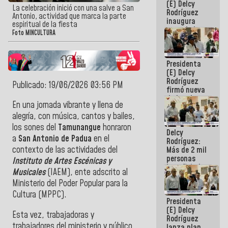
(E) Delcy
La celebración inició con una salve a San
Rodríguez
Antonio, actividad que marca la parte
inaugura
espiritual de la fiesta
casa de los
Foto MINCULTURA
Abuelos
Primavera
en Caracas
Presidenta
(E) Delcy
Rodríguez
Publicado: 19/06/2026 03:56 PM
firmó nueva
de Ley de
En una jornada vibrante y llena de
Arrendamiento
aprobada
alegría, con música, cantos y bailes,
por la AN
los sones del
Tamunangue
honraron
Delcy
a
San Antonio de Padua
en el
Rodríguez:
contexto de las actividades del
Más de 2 mil
personas
Instituto de Artes Escénicas y
beneficiadas
Musicales
(IAEM), ente adscrito al
con planes
Ministerio del Poder Popular para la
para
atención de
Cultura (MPPC).
Presidenta
emergencia
(E) Delcy
sísmica en
Esta vez, trabajadoras y
Rodríguez
la última
trabajadores del ministerio y público
lanza plan