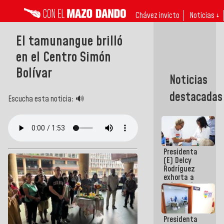
Chávez invicto
Noticias ↓
El tamunangue brilló
en el Centro Simón
Bolívar
Noticias
destacadas
Escucha esta noticia: 🔊
Presidenta
(E) Delcy
Rodríguez
exhorta a
gobernadores
y alcaldes a
edificar
casas para
Presidenta
abuelos