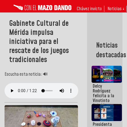
Chávez invicto
Noticias ↓
Gabinete Cultural de
Mérida impulsa
iniciativa para el
Noticias
rescate de los juegos
destacadas
tradicionales
Escucha esta noticia: 🔊
Delcy
Rodríguez
felicita a la
Vinotinto
Sub 20
campeona
frente
México Sub
Presidenta
23 en los