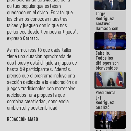
promocionando actividades de la
Venezuela"
cultura popular que estaban
a servidores
quedando en el olvido. Es vital que
Jorge
públicos
Rodríguez
los chamos conozcan nuestras
sostuvo
raíces y jueguen con lo que nos
llamada con
pertenece desde tiempos antiguos”,
Dinorah
expresó
Carrero
.
Figuera y
acuerdan
primer
Asimismo, resaltó que cada taller
Cabello:
encuentro
tiene una duración aproximada de
Todos los
presencial
dos horas y está dirigido a grupos de
diálogos son
para el
bienvenidos
diálogo
hasta 50 participantes. Además,
siempre que
precisó que el programa incluye una
estén en el
sección dedicada a la elaboración de
marco de la
Constitución
juegos tradicionales con materiales
Presidenta
de la
reciclados, una propuesta que
(E)
República
combina creatividad, conciencia
Rodríguez
analizó
ambiental y sostenibilidad.
junto a
gobernadores
REDACCIÓN MAZO
planes de
recuperación