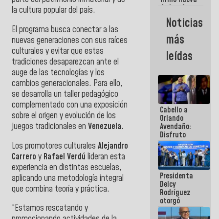
de Ley de
la cultura popular del país.
Arrendamiento
Noticias
aprobada
El programa busca conectar a las
por la AN
más
nuevas generaciones con sus raíces
culturales y evitar que estas
leídas
tradiciones desaparezcan ante el
auge de las tecnologías y los
cambios generacionales. Para ello,
se desarrolla un taller pedagógico
complementado con una exposición
Cabello a
sobre el origen y evolución de los
Orlando
juegos tradicionales en
Venezuela
.
Avendaño:
Disfruto
cada vez
Los promotores culturales
Alejandro
que escribes
Carrero
y
Rafael Verdú
lideran esta
porque lo
experiencia en distintas escuelas,
que haces
Presidenta
es
aplicando una metodología integral
Delcy
embarrarla
que combina teoría y práctica.
Rodríguez
otorgó
“Estamos rescatando y
medalla
"Héroe de