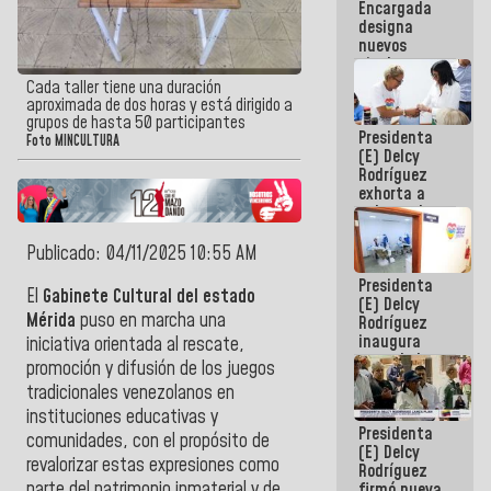
Encargada
Centroamericanos
designa
nuevos
titulares en
el
Cada taller tiene una duración
Viceministerio
aproximada de dos horas y está dirigido a
de Energía
grupos de hasta 50 participantes
Presidenta
Eléctrica y
Foto MINCULTURA
(E) Delcy
CORPOELEC
Rodríguez
exhorta a
gobernadores
y alcaldes a
edificar
Publicado: 04/11/2025 10:55 AM
casas para
Presidenta
abuelos
El
Gabinete Cultural del estado
(E) Delcy
Mérida
puso en marcha una
Rodríguez
inaugura
iniciativa orientada al rescate,
casa de los
promoción y difusión de los juegos
Abuelos
tradicionales venezolanos en
Primavera
en Caracas
instituciones educativas y
Presidenta
comunidades, con el propósito de
(E) Delcy
revalorizar estas expresiones como
Rodríguez
parte del patrimonio inmaterial y de
firmó nueva