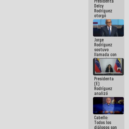
Presidenta
abordar
Delcy
planes de
Rodríguez
acción
otorgó
medalla
"Héroe de
Venezuela"
a servidores
Jorge
públicos
Rodríguez
sostuvo
llamada con
Dinorah
Figuera y
acuerdan
primer
Presidenta
encuentro
(E)
presencial
Rodríguez
para el
analizó
diálogo
junto a
gobernadores
planes de
recuperación
Cabello:
del Sistema
Todos los
Eléctrico
diálogos son
Nacional