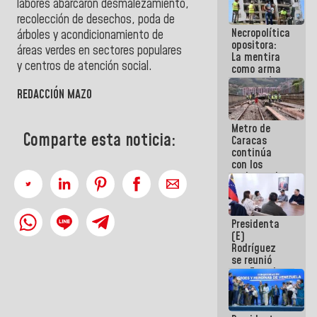
labores abarcaron desmalezamiento,
manejo de
recolección de desechos, poda de
escombros
Necropolítica
en La Guaira
árboles y acondicionamiento de
opositora:
áreas verdes en sectores populares
La mentira
y centros de atención social.
como arma
contra el
Pueblo
REDACCIÓN MAZO
Metro de
Comparte esta noticia:
Caracas
continúa
con los
trabajos de
mantenimiento
e inspección
en la Línea 2
Presidenta
(E)
Rodríguez
se reunió
con Estado
Mayor
Eléctrico
para