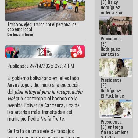
(E) Delcy
AmeriCup
Rodríguez
2027
ordena Plan
maestro de
desarrollo
Trabajos ejecutados por el personal del
logístico y
gobierno local
turístico
Cortesía Internet
Presidenta
para La
(E)
Guaira
Rodríguez
constata
obras de
rehabilitación
Publicado: 20/10/2025 09:34 PM
de Escuela
Militar de
El gobierno bolivariano en el estado
Presidenta
Mamo en La
Anzoátegui,
dio inicio a la ejecución
(E)
Guaira
Rodríguez:
del
plan integral para la recuperación
El Pueblo de
vial
que contempla el bacheo de la
La Guaira
avenida Bolívar de
Cantaura,
una de
siempre
estará
las arterias más transitadas del
acompañada
municipio Pedro María Freite.
Presidenta
por el
(E) entrega
Gobierno
Se trata de una serie de trabajos
financiamientos
Nacional
a 1.766