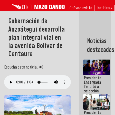
Chávez invicto
Noticias ↓
Gobernación de
Anzoátegui desarrolla
plan integral vial en
Noticias
la avenida Bolívar de
destacadas
Cantaura
Escucha esta noticia: 🔊
Presidenta
Encargada
felicitó a
selección
femenina de
baloncesto
por su
clasificación
Presidenta
a la