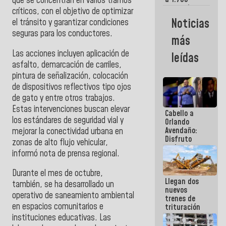
que se concentran en varios tramos
comerciantes
críticos, con el objetivo de optimizar
y
Noticias
el tránsito y garantizar condiciones
emprendedores
seguras para los conductores.
afectados
más
por
terremotos
Las acciones incluyen aplicación de
leídas
asfalto, demarcación de carriles,
pintura de señalización, colocación
de dispositivos reflectivos tipo ojos
de gato y entre otros trabajos.
Estas intervenciones buscan elevar
Cabello a
los estándares de seguridad vial y
Orlando
Avendaño:
mejorar la conectividad urbana en
Disfruto
zonas de alto flujo vehicular,
cada vez
informó nota de prensa regional.
que escribes
porque lo
Durante el mes de octubre,
que haces
Llegan dos
es
también, se ha desarrollado un
nuevos
embarrarla
operativo de saneamiento ambiental
trenes de
en espacios comunitarios e
trituración
para
instituciones educativas. Las
optimizar