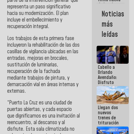
parte de la intervención general que
de Ley de
representa un paso significativo
Arrendamiento
Noticias
hacia su modernización. El plan
aprobada
incluye el embellecimiento y
por la AN
más
recuperación integral.
leídas
Los trabajos de esta primera fase
incluyeron la rehabilitación de las dos
casillas de vigilancia ubicadas en las
entradas, mejoras en brocales,
sustitución de luminarias,
Cabello a
recuperación de la fachada
Orlando
Avendaño:
mediante trabajos de pintura, y
Disfruto
demarcación vial en áreas internas y
cada vez
externas.
que escribes
porque lo
“Puerto La Cruz es una ciudad de
que haces
Llegan dos
es
puertas abiertas, y cada espacio
nuevos
embarrarla
que dignificamos es una invitación al
trenes de
reencuentro, al descanso y al
trituración
para
disfrute. Esta sala climatizada no
optimizar