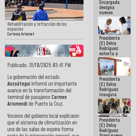
Encargada
Centroamericanos
designa
nuevos
titulares en
el
Rehabilitación y refracción de los
Viceministerio
espacios
de Energía
Cortesía Internet
Presidenta
Eléctrica y
(E) Delcy
CORPOELEC
Rodríguez
exhorta a
gobernadores
y alcaldes a
Publicado: 31/10/2025 03:41 PM
edificar
casas para
La gobernación del estado
Presidenta
abuelos
Anzoátegui
informó un importante
(E) Delcy
Rodríguez
avance en la transformación del
inaugura
terminal de pasajeros
Carmen
casa de los
Arismendi
de Puerto la Cruz.
Abuelos
Primavera
en Caracas
Voceros del gobierno local explicaron
Presidenta
que el sistema de climatización en
(E) Delcy
una de las salas de espera forma
Rodríguez
firmó nueva