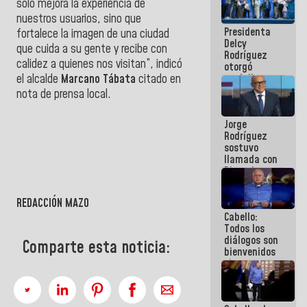
solo mejora la experiencia de
manejo de
nuestros usuarios, sino que
escombros
Presidenta
en La Guaira
fortalece la imagen de una ciudad
Delcy
que cuida a su gente y recibe con
Rodríguez
calidez a quienes nos visitan”, indicó
otorgó
medalla
el alcalde
Marcano Tábata
citado en
"Héroe de
nota de prensa local.
Venezuela"
a servidores
Jorge
públicos
Rodríguez
sostuvo
llamada con
Dinorah
Figuera y
acuerdan
REDACCIÓN MAZO
primer
Cabello:
encuentro
Todos los
presencial
diálogos son
para el
Comparte esta noticia:
bienvenidos
diálogo
siempre que
estén en el
marco de la
Constitución