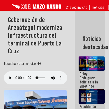
Chávez invicto
Noticias ↓
Gobernación de
Anzoátegui moderniza
infraestructura del
Noticias
terminal de Puerto La
destacadas
Cruz
Escucha esta noticia: 🔊
Delcy
Rodríguez
felicita a la
Vinotinto
Sub 20
campeona
frente
México Sub
Presidenta
23 en los