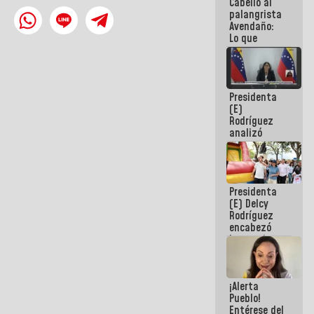
Cabello al
de la
palangrista
República
Avendaño:
Lo que
vayas a
escribir
hazlo hoy
por que no
Presidenta
sabemos si
(E)
la semana
Rodríguez
que viene
analizó
hay
junto a
programa
gobernadores
planes de
recuperación
Presidenta
del Sistema
(E) Delcy
Eléctrico
Rodríguez
Nacional
encabezó
lanzamiento
del Plan
Nacional de
Recreación
¡Alerta
Vacacional
Pueblo!
Entérese del