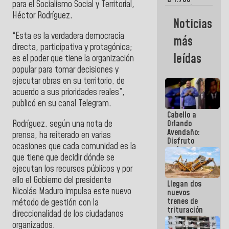
para el Socialismo Social y Territorial,
comerciantes
Héctor Rodríguez.
y
Noticias
emprendedores
afectados
“Esta es la verdadera democracia
más
por
directa, participativa y protagónica;
terremotos
leídas
es el poder que tiene la organización
popular para tomar decisiones y
ejecutar obras en su territorio, de
acuerdo a sus prioridades reales”,
publicó en su canal Telegram.
Cabello a
Rodríguez, según una nota de
Orlando
Avendaño:
prensa, ha reiterado en varias
Disfruto
ocasiones que cada comunidad es la
cada vez
que tiene que decidir dónde se
que escribes
porque lo
ejecutan los recursos públicos y por
que haces
ello el Gobierno del presidente
Llegan dos
es
Nicolás Maduro impulsa este nuevo
nuevos
embarrarla
trenes de
método de gestión con la
trituración
direccionalidad de los ciudadanos
para
organizados.
optimizar