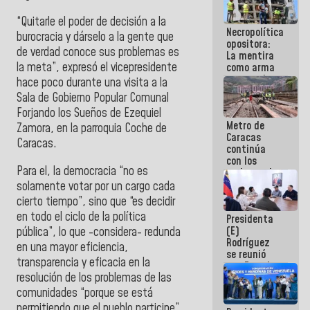
manejo de
escombros
“Quitarle el poder de decisión a la
Necropolítica
en La Guaira
burocracia y dárselo a la gente que
opositora:
de verdad conoce sus problemas es
La mentira
la meta”, expresó el vicepresidente
como arma
contra el
hace poco durante una visita a la
Pueblo
Sala de Gobierno Popular Comunal
Forjando los Sueños de Ezequiel
Metro de
Zamora, en la parroquia Coche de
Caracas
Caracas.
continúa
con los
Para el, la democracia “no es
trabajos de
mantenimiento
solamente votar por un cargo cada
e inspección
cierto tiempo”, sino que “es decidir
en la Línea 2
en todo el ciclo de la política
Presidenta
(E)
pública”, lo que -considera- redunda
Rodríguez
en una mayor eficiencia,
se reunió
transparencia y eficacia en la
con Estado
resolución de los problemas de las
Mayor
Eléctrico
comunidades “porque se está
para
permitiendo que el pueblo participe”.