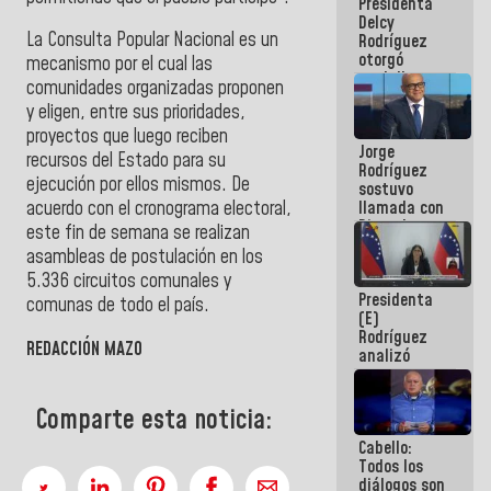
Presidenta
abordar
Delcy
planes de
La Consulta Popular Nacional es un
Rodríguez
acción
otorgó
mecanismo por el cual las
medalla
comunidades organizadas proponen
"Héroe de
y eligen, entre sus prioridades,
Venezuela"
a servidores
proyectos que luego reciben
Jorge
públicos
recursos del Estado para su
Rodríguez
ejecución por ellos mismos. De
sostuvo
llamada con
acuerdo con el cronograma electoral,
Dinorah
este fin de semana se realizan
Figuera y
asambleas de postulación en los
acuerdan
5.336 circuitos comunales y
primer
Presidenta
encuentro
comunas de todo el país.
(E)
presencial
Rodríguez
para el
REDACCIÓN MAZO
analizó
diálogo
junto a
gobernadores
planes de
Comparte esta noticia:
recuperación
Cabello:
del Sistema
Todos los
Eléctrico
diálogos son
Nacional