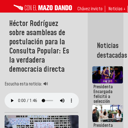
Chávez invicto
Noticias ↓
Héctor Rodríguez
sobre asambleas de
postulación para la
Noticias
Consulta Popular: Es
destacadas
la verdadera
democracia directa
Escucha esta noticia: 🔊
Presidenta
Encargada
felicitó a
selección
femenina de
baloncesto
por su
clasificación
Presidenta
a la