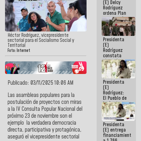
(E) Delcy
AmeriCup
Rodríguez
2027
ordena Plan
maestro de
desarrollo
logístico y
turístico
Héctor Rodríguez, vicepresidente
Presidenta
para La
sectorial para el Socialismo Social y
(E)
Guaira
Territorial
Rodríguez
Foto: Internet
constata
obras de
rehabilitación
de Escuela
Militar de
Presidenta
Mamo en La
Publicado: 03/11/2025 10:06 AM
(E)
Guaira
Rodríguez:
Las asambleas populares para la
El Pueblo de
postulación de proyectos con miras
La Guaira
siempre
a la IV Consulta Popular Nacional del
estará
próximo 23 de noviembre son el
acompañada
ejemplo la verdadera democracia
Presidenta
por el
directa, participativa y protagónica,
(E) entrega
Gobierno
financiamientos
Nacional
aseguró el vicepresidente sectorial
a 1.766