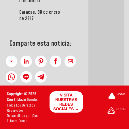
humanidad.
Caracas, 30 de enero
de 2017
Comparte esta noticia:
Copyright © 2026
VISITA
HOME
Con El Mazo Dando.
NUESTRAS
REDES
Todos Los Derechos
SOCIALES →
SUBIR
Reservados.
Desarrollado por: Con
El Mazo Dando