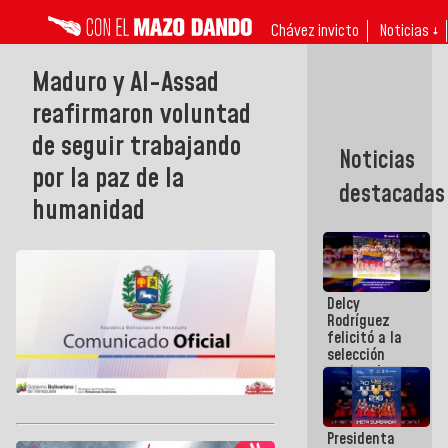
Chávez invicto
Noticias ↓
Maduro y Al-Assad
reafirmaron voluntad
de seguir trabajando
Noticias
por la paz de la
destacadas
humanidad
Delcy
Rodríguez
felicitó a la
selección
nacional
masculina
de voleibol
campeona
Presidenta
de la Copa