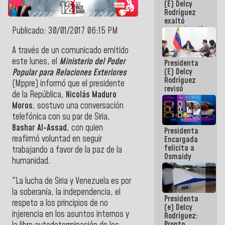
(E) Delcy
Panamericana
Rodríguez
Sub-17
exaltó
participación
Publicado: 30/01/2017 06:15 PM
de
Venezuela
A través de un comunicado emitido
en Juegos
este lunes, el
Ministerio del Poder
Presidenta
Centroamericanos
(E) Delcy
y del Caribe
Popular para Relaciones Exteriores
Rodríguez
2026
(Mppre) informó que el presidente
revisó
de la República,
Nicolás Maduro
agenda
Moros
, sostuvo una conversación
económica y
ejecución de
telefónica con su par de Siria,
fondos de
Bashar Al-Assad
, con quien
Presidenta
emergencia
reafirmó voluntad en seguir
Encargada
post-sismos
felicita a
trabajando a favor de la paz de la
Osmaidy
humanidad.
Arias y
Giraly
"La lucha de Siria y Venezuela es por
Marcano por
hacer
la soberanía, la independencia, el
Presidenta
historia en
respeto a los principios de no
(e) Delcy
los
injerencia en los asuntos internos y
Rodríguez:
Centroamericanos
Pronto