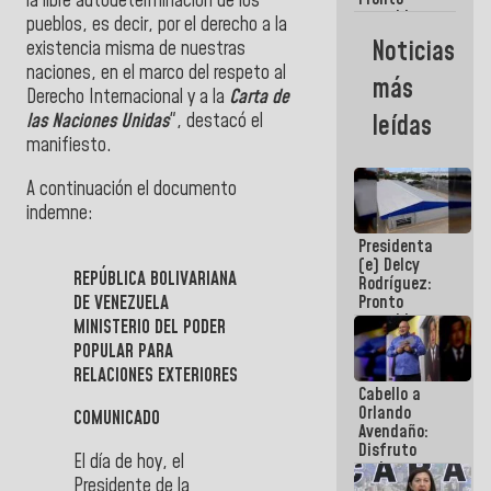
la libre autodeterminación de los
restableceremos
pueblos, es decir, por el derecho a la
las
Noticias
existencia misma de nuestras
operaciones
naciones, en el marco del respeto al
en el
más
Aeropuerto
Derecho Internacional y a la
Carta de
Internacional
las Naciones Unidas
", destacó el
leídas
de
manifiesto.
Maiquetía
A continuación el documento
indemne:
Presidenta
(e) Delcy
REPÚBLICA BOLIVARIANA
Rodríguez:
DE VENEZUELA
Pronto
restableceremos
MINISTERIO DEL PODER
las
POPULAR
PARA
operaciones
RELACIONES EXTERIORES
en el
Cabello a
Aeropuerto
Orlando
Internacional
COMUNICADO
Avendaño:
de
Disfruto
Maiquetía
El día de hoy, el
cada vez
Presidente de la
que escribes