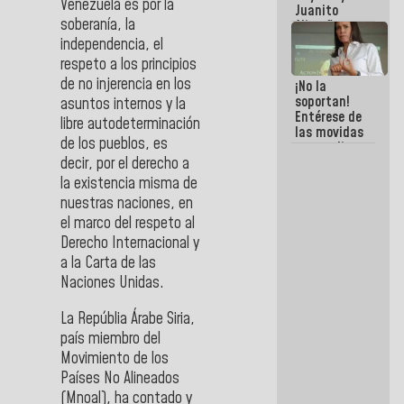
Venezuela es por la
Juanito
soberanía, la
Alimaña son
harina del
independencia, el
mismo
respeto a los principios
costal
de no injerencia en los
¡No la
soportan!
asuntos internos y la
Entérese de
libre autodeterminación
las movidas
de los pueblos, es
que realizan
antiguos
decir, por el derecho a
cómplices
la existencia misma de
de La Sayo
nuestras naciones, en
para
el marco del respeto al
sacudírsela
Derecho Internacional y
a la Carta de las
Naciones Unidas.
La Repúblia Árabe Siria,
país miembro del
Movimiento de los
Países No Alineados
(Mnoal), ha contado y