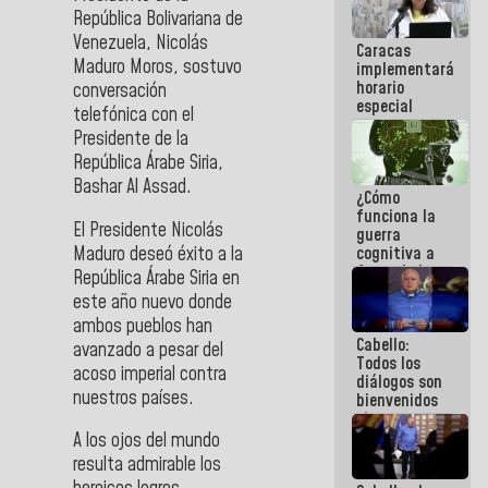
porque lo
República Bolivariana de
que haces
Venezuela, Nicolás
Caracas
es
Maduro Moros, sostuvo
implementará
embarrarla
horario
conversación
especial
telefónica con el
para
Presidente de la
adaptarse
República Árabe Siria,
al plan de
ahorro
Bashar Al Assad.
¿Cómo
energético
funciona la
El Presidente Nicolás
guerra
Maduro deseó éxito a la
cognitiva a
favor de la
República Árabe Siria en
narrativa
este año nuevo donde
hegemónica?
ambos pueblos han
(1)
Cabello:
avanzado a pesar del
Todos los
acoso imperial contra
diálogos son
nuestros países.
bienvenidos
siempre que
estén en el
A los ojos del mundo
marco de la
resulta admirable los
Constitución