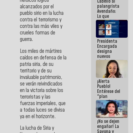
heroicos logros
Cabello al
de la
palangrista
República
alcanzados por el
Avendaño:
pueblo sirio en la lucha
Lo que
contra el terrorismo y
vayas a
contra las más viles y
escribir
hazlo hoy
crueles formas de
por que no
guerra.
Presidenta
sabemos si
Encargada
la semana
Los miles de mártires
designa
que viene
nuevos
hay
caídos en defensa de la
titulares en
programa
patria siria, de su
el
territorio y de su
Viceministerio
de Energía
invaluable patrimonio,
¡Alerta
Eléctrica y
se verán reivindicados
Pueblo!
CORPOELEC
en la victoria sobre los
Entérese del
"plan
terroristas y las
enjambre"
fuerzas imperiales, que
de La Sayo
a todas luces se divisa
para
ya en el horizonte.
sabotear el
¡No se dejen
diálogo y
engañar! La
promover el
La lucha de Siria y
Sayona y
caos