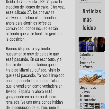
Unido de Venezuela –PSUV- para la
fundamental
elección de líderes de calle. Otra vez,
de todo lo
Noticias
que
este sábado 27, los chavistas
estamos
vuelven a celebrar otra elección,
más
haciendo
ahora para elegir los jefes de
leídas
comunidad, donde incluso están
pidiendo que vote hasta la gente de
la oposición.
Ramos Allup está siguiendo
nuevamente muy de cerca lo que
Cabello a
Orlando
está pasando. En su escritorio, y al
Avendaño:
frente de la computadora que le
Disfruto
trajo de Miami su cuñado, vigila lo
cada vez
que escribes
que está pasando. Ya había limpiado
porque lo
con su pañuelo la armadura falsa
que haces
que le vendieron como verdadera en
Llegan dos
es
Oviedo, España, y ahora está
nuevos
embarrarla
trenes de
googleando en su computadora
trituración
regalada. Ve una nota donde hablan
para
de la corrupción de su hijo, pero la
optimizar