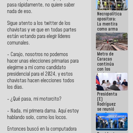
manejo de
pasa rápidamente, no quiere saber
escombros
nada de eso.
Necropolítica
en La Guaira
opositora:
Sigue atento a los twitter de los
La mentira
como arma
chavistas y ve que en todas partes
contra el
están votando para elegir líderes
Pueblo
comunales.
Metro de
- Carajo, nosotros no podemos
Caracas
hacer unas elecciones primarias para
continúa
elegirme a mí como candidato
con los
presidencial para el 2024, y estos
trabajos de
mantenimiento
chavistas hacen elecciones todos
e inspección
los días.
en la Línea 2
Presidenta
- ¿Qué pasa, mi motorcito?
(E)
Rodríguez
se reunió
- Nada, mi primera dama. Aquí estoy
con Estado
hablando solo, como los locos.
Mayor
Eléctrico
Entonces buscó en la computadora
para