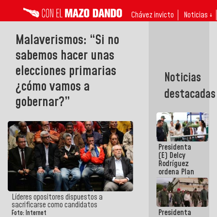
Chávez invicto
Noticias ↓
Malaverismos: “Si no
sabemos hacer unas
elecciones primarias
Noticias
¿cómo vamos a
destacadas
gobernar?”
Presidenta
(E) Delcy
Rodríguez
ordena Plan
maestro de
desarrollo
logístico y
Líderes opositores dispuestos a
turístico
sacrificarse como candidatos
Presidenta
para La
Foto: Internet