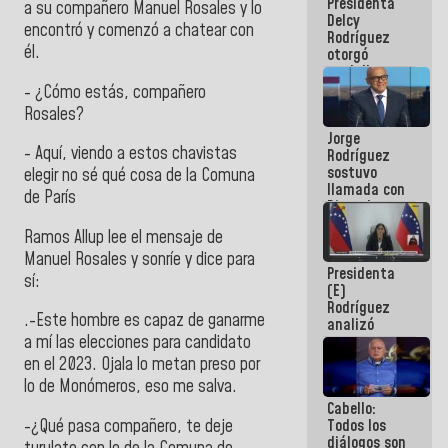
Presidenta
abordar
a su compañero Manuel Rosales y lo
Delcy
planes de
encontró y comenzó a chatear con
Rodríguez
acción
él.
otorgó
medalla
"Héroe de
- ¿Cómo estás, compañero
Venezuela"
Rosales?
a servidores
Jorge
públicos
-
Aquí, viendo a estos chavistas
Rodríguez
sostuvo
elegir no sé qué cosa de la Comuna
llamada con
de París
Dinorah
Figuera y
Ramos Allup lee el mensaje de
acuerdan
primer
Manuel Rosales y sonríe y dice para
Presidenta
encuentro
sí:
(E)
presencial
Rodríguez
para el
.-Este hombre es capaz de ganarme
analizó
diálogo
junto a
a mí las elecciones para candidato
gobernadores
en el 2023. Ojala lo metan preso por
planes de
lo de Monómeros, eso me salva.
recuperación
Cabello:
del Sistema
Todos los
-¿Qué pasa compañero, te deje
Eléctrico
diálogos son
Nacional