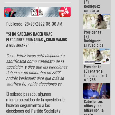
(E)
Guaira
Rodríguez
constata
obras de
rehabilitación
de Escuela
Publicado: 28/08/2022 06:00 AM
Militar de
Presidenta
Mamo en La
“SI NO SABEMOS HACER UNAS
(E)
Guaira
ELECCIONES PRIMARIAS ¿COMO VAMOS
Rodríguez:
El Pueblo de
A GOBERNAR?”
La Guaira
siempre
César Pérez Vivas está dispuesto a
estará
sacrificarse como candidato de la
acompañada
oposición, y dice que las elecciones
Presidenta
por el
(E) entrega
Gobierno
deben ser en diciembre de 2023.
financiamientos
Nacional
Andrés Velásquez dice que más se
a 1.766
sacrifica él, y pide elecciones ya.
comerciantes
y
emprendedores
El sábado pasado, algunos
afectados
miembros caídos de la oposición le
Cabello: Los
por
hicieron seguimiento a las
niños y las
terremotos
niñas son la
elecciones del Partido Socialista
razón