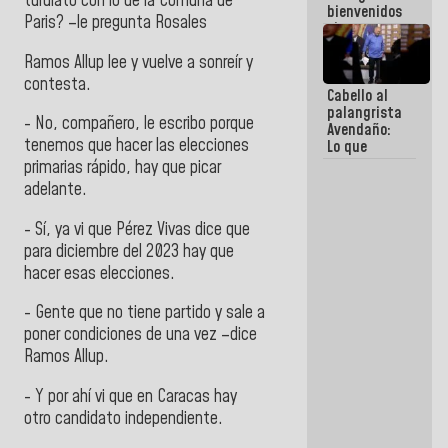
turulato con lo de la Comuna de
bienvenidos
Paris? –le pregunta Rosales
siempre que
estén en el
Ramos Allup lee y vuelve a sonreír y
marco de la
Constitución
contesta.
Cabello al
de la
palangrista
República
- No, compañero, le escribo porque
Avendaño:
tenemos que hacer las elecciones
Lo que
vayas a
primarias rápido, hay que picar
escribir
adelante.
hazlo hoy
por que no
- Sí, ya vi que Pérez Vivas dice que
sabemos si
la semana
para diciembre del 2023 hay que
que viene
hacer esas elecciones.
hay
programa
- Gente que no tiene partido y sale a
poner condiciones de una vez –dice
Ramos Allup.
- Y por ahí vi que en Caracas hay
otro candidato independiente.