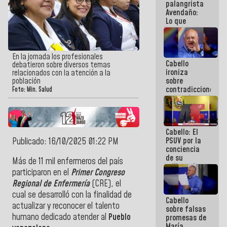
palangrista
Avendaño:
Lo que
vayas a
escribir
hazlo hoy
por que no
En la jornada los profesionales
Cabello
sabemos si
debatieron sobre diversos temas
ironiza
la semana
relacionados con la atención a la
sobre
población
que viene
contradicciones
hay
Foto: Min. Salud
y mentiras
programa
de María
Machado:
¡Créanle!
Cabello: El
PSUV por la
Publicado: 16/10/2025 01:22 PM
conciencia
de su
Más de 11 mil enfermeros del país
militancia
participaron en el
Primer Congreso
es la
Regional de Enfermería
(CRE), el
organización
política más
cual se desarrolló con la finalidad de
Cabello
sólida de
actualizar y reconocer el talento
sobre falsas
Venezuela
humano dedicado atender al
Pueblo
promesas de
María