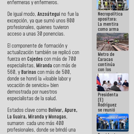
enfermeras y enfermeros.
manejo de
escombros
Necropolítica
De igual modo,
Anzoátegui
no fue la
en La Guaira
opositora:
excepción, ya que sumó unos 800
La mentira
profesionales, quienes tuvieron
como arma
acceso a unas 30 ponencias.
contra el
Pueblo
El componente de formación y
actualización también se replicó con
Metro de
fuerza en
Cojedes
con más de 700
Caracas
continúa
especialistas,
Miranda
con más de
con los
560, y
Barinas
con más de 500,
trabajos de
donde se honró la «loable labor y
mantenimiento
e inspección
vocación de servicio» bien
en la Línea 2
demostrada por nuestros
Presidenta
especialistas de la salud.
(E)
Rodríguez
se reunió
Estados clave como
Bolívar, Apure,
con Estado
La Guaira, Miranda y Monagas
,
Mayor
sumaron cada uno más 400
Eléctrico
profesionales, donde se brindó una
para