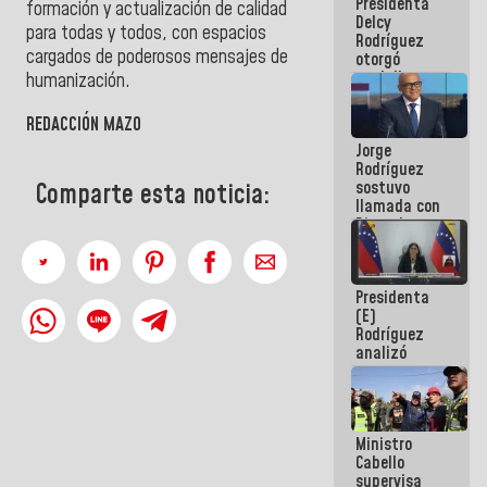
Presidenta
abordar
formación y actualización de calidad
Delcy
planes de
para todas y todos, con espacios
Rodríguez
acción
cargados de poderosos mensajes de
otorgó
medalla
humanización.
"Héroe de
Venezuela"
REDACCIÓN MAZO
a servidores
Jorge
públicos
Rodríguez
sostuvo
Comparte esta noticia:
llamada con
Dinorah
Figuera y
acuerdan
primer
Presidenta
encuentro
(E)
presencial
Rodríguez
para el
analizó
diálogo
junto a
gobernadores
planes de
recuperación
Ministro
del Sistema
Cabello
Eléctrico
supervisa
Nacional