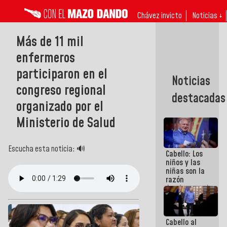
Chávez invicto
Noticias ↓
Más de 11 mil
enfermeros
participaron en el
Noticias
congreso regional
destacadas
organizado por el
Ministerio de Salud
Escucha esta noticia: 🔊
Cabello: Los
niños y las
niñas son la
razón
fundamental
de todo lo
que
estamos
Cabello al
haciendo