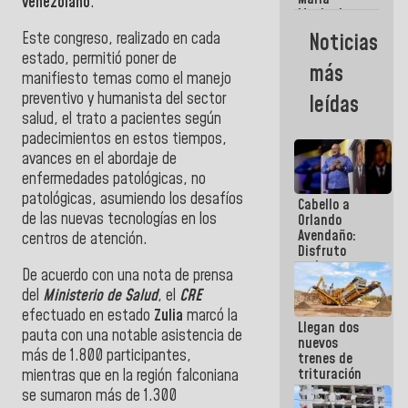
venezolano
.
Machado:
¿Quién le
Este congreso, realizado en cada
Noticias
puede creer?
estado, permitió poner de
¿Y la gente
más
que ella iba
manifiesto temas como el manejo
a salvar en
preventivo y humanista del sector
leídas
La Guaira?
salud, el trato a pacientes según
padecimientos en estos tiempos,
avances en el abordaje de
enfermedades patológicas, no
patológicas, asumiendo los desafíos
Cabello a
de las nuevas tecnologías en los
Orlando
Avendaño:
centros de atención.
Disfruto
cada vez
De acuerdo con una nota de prensa
que escribes
del
Ministerio de Salud
, el
CRE
porque lo
que haces
efectuado en estado
Zulia
marcó la
Llegan dos
es
pauta con una notable asistencia de
nuevos
embarrarla
más de 1.800 participantes,
trenes de
trituración
mientras que en la región falconiana
para
se sumaron más de 1.300
optimizar