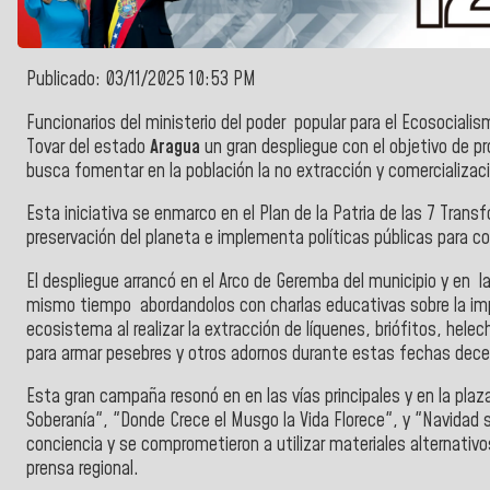
Publicado: 03/11/2025 10:53 PM
Funcionarios del ministerio del poder popular para el Ecosociali
Tovar del estado
Aragua
un gran despliegue con el objetivo de p
busca fomentar en la población la no extracción y comercializaci
Esta iniciativa se enmarco en el Plan de la Patria de las 7 Tran
preservación del planeta e implementa políticas públicas para com
El despliegue arrancó en el Arco de Geremba del municipio y en la
mismo tiempo abordandolos con charlas educativas sobre la imp
ecosistema al realizar la extracción de líquenes, briófitos, hele
para armar pesebres y otros adornos durante estas fechas dec
Esta gran campaña resonó en en las vías principales y en la plaz
Soberanía", "Donde Crece el Musgo la Vida Florece", y "Navidad 
conciencia y se comprometieron a utilizar materiales alternativ
prensa regional.