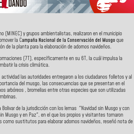
smo (MINEC) y grupos ambientalistas, realizaron en el municipio
romover la C
ampaña Nacional de la Conservación del Musgo
que
ón de la planta para la elaboración de adornos navideños.
sformaciones (7T), específicamente en su 6T, la cuál impulsa la
batir la crisis climática.
 actividad las autoridades entregaron a los ciudadanos folletos y al
ortancia del musgo, las consecuencias que se presentan en el
chos arbóreos , bromelias entre otras especies que son utilizadas
embrinas.
a Bolivar de la jurisdicción con los lemas "Navidad sin Musgo y con
sin Musgo y en Paz", en el que los propios y visitantes tomaron
os como sustitutos para elaborar adornos navideños, reseñó nota de