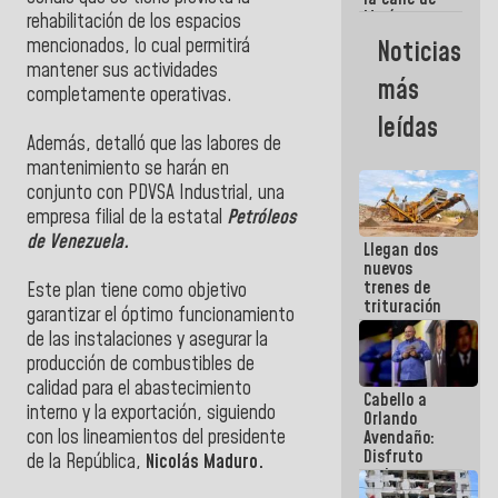
María
rehabilitación de los espacios
Machado se
mencionados, lo cual permitirá
Noticias
estrellaron
mantener sus actividades
de frente
más
contra el
completamente operativas.
Pueblo
leídas
Además, detalló que las labores de
mantenimiento se harán en
conjunto con PDVSA Industrial, una
empresa filial de la estatal
Petróleos
de Venezuela.
Llegan dos
nuevos
trenes de
Este plan tiene como objetivo
trituración
garantizar el óptimo funcionamiento
para
de las instalaciones y asegurar la
optimizar
manejo de
producción de combustibles de
escombros
calidad para el abastecimiento
Cabello a
en La Guaira
interno y la exportación, siguiendo
Orlando
con los lineamientos del presidente
Avendaño:
Disfruto
de la República,
Nicolás Maduro.
cada vez
que escribes