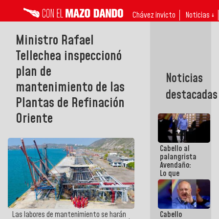
Chávez invicto
Noticias ↓
Ministro Rafael
Tellechea inspeccionó
plan de
Noticias
mantenimiento de las
destacadas
Plantas de Refinación
Oriente
Cabello al
palangrista
Avendaño:
Lo que
vayas a
escribir
hazlo hoy
por que no
Cabello
Las labores de mantenimiento se harán
sabemos si