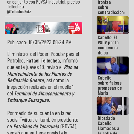
en conjunto con PDVSA Industrial, precisó
ironiza
la semana
Tellechea
sobre
que viene
contradicciones
@TellecheaRuiz
hay
y mentiras
programa
de María
Machado:
¡Créanle!
Cabello: El
Publicado: 18/05/2023 08:24 PM
PSUV por la
conciencia
de su
El ministro del Poder Popular para el
militancia
Petróleo,
Rafael Tellechea,
informó
es la
que este jueves 18, revisó el
Plan de
organización
política más
Mantenimiento de las Plantas de
Cabello
sólida de
Refinación Oriente,
así como la
sobre falsas
Venezuela
inspección realizada en el muelle 1
promesas de
María
del
Terminal de Almacenamiento y
Machado:
Embarque Guaraguao.
¿Quién le
puede creer?
Por medio de su cuenta en la red
¿Y la gente
Diosdado
que ella iba
social Twiiter, el también presidente
Cabello:
a salvar en
de
Petróleos de Venezuela
(PDVSA),
Llamados a
La Guaira?
señaló que se tiene prevista la
la calle de