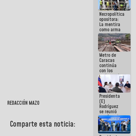
porque lo
que haces
Necropolítica
es
opositora:
embarrarla
La mentira
como arma
contra el
Pueblo
Metro de
Caracas
continúa
con los
trabajos de
mantenimiento
e inspección
en la Línea 2
Presidenta
(E)
REDACCIÓN MAZO
Rodríguez
se reunió
con Estado
Mayor
Comparte esta noticia:
Eléctrico
para