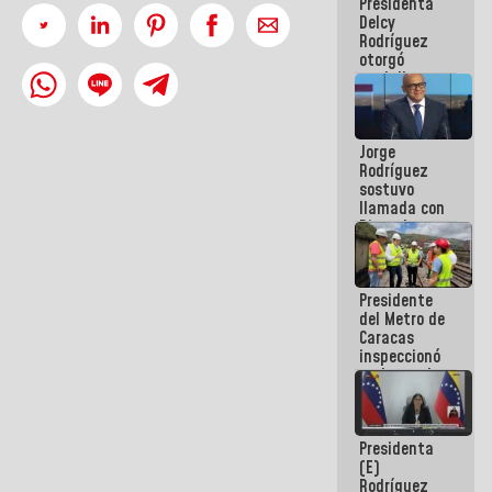
Presidenta
abordar
Delcy
planes de
Rodríguez
acción
otorgó
medalla
"Héroe de
Venezuela"
a servidores
Jorge
públicos
Rodríguez
sostuvo
llamada con
Dinorah
Figuera y
acuerdan
primer
Presidente
encuentro
del Metro de
presencial
Caracas
para el
inspeccionó
diálogo
trabajos de
rehabilitación
y
modernización
Presidenta
de la vía
(E)
férrea
Rodríguez