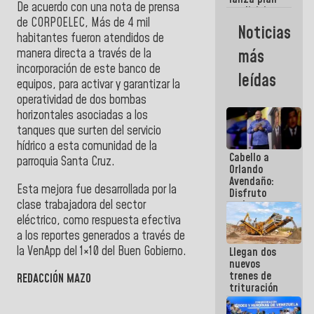
semana
De acuerdo con una nota de prensa
crediticio
de CORPOELEC, Más de 4 mil
con subsidio
Noticias
a Juntas de
habitantes fueron atendidos de
Condominio
manera directa a través de la
más
incorporación de este banco de
leídas
equipos, para activar y garantizar la
operatividad de dos bombas
horizontales asociadas a los
tanques que surten del servicio
hídrico a esta comunidad de la
Cabello a
parroquia Santa Cruz.
Orlando
Avendaño:
Esta mejora fue desarrollada por la
Disfruto
clase trabajadora del sector
cada vez
que escribes
eléctrico, como respuesta efectiva
porque lo
a los reportes generados a través de
que haces
la VenApp del 1×10 del Buen Gobierno.
Llegan dos
es
nuevos
embarrarla
trenes de
REDACCIÓN MAZO
trituración
para
optimizar