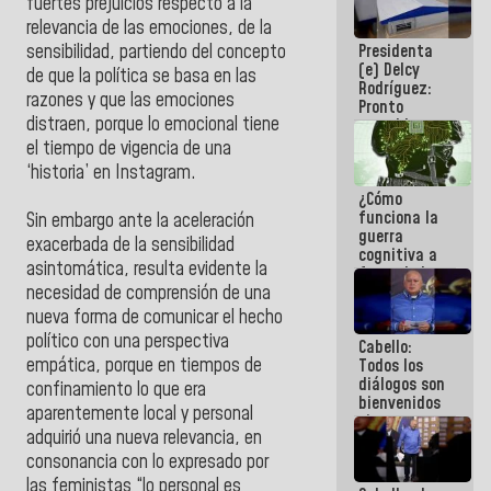
fuertes prejuicios respecto a la
al plan de
relevancia de las emociones, de la
ahorro
Presidenta
sensibilidad, partiendo del concepto
energético
(e) Delcy
de que la política se basa en las
Rodríguez:
razones y que las emociones
Pronto
distraen, porque lo emocional tiene
restableceremos
las
el tiempo de vigencia de una
operaciones
‘historia’ en Instagram.
en el
¿Cómo
Aeropuerto
funciona la
Internacional
Sin embargo ante la aceleración
guerra
de
exacerbada de la sensibilidad
cognitiva a
Maiquetía
asintomática, resulta evidente la
favor de la
narrativa
necesidad de comprensión de una
hegemónica?
nueva forma de comunicar el hecho
(1)
político con una perspectiva
Cabello:
empática, porque en tiempos de
Todos los
diálogos son
confinamiento lo que era
bienvenidos
aparentemente local y personal
siempre que
adquirió una nueva relevancia, en
estén en el
marco de la
consonancia con lo expresado por
Constitución
las feministas “lo personal es