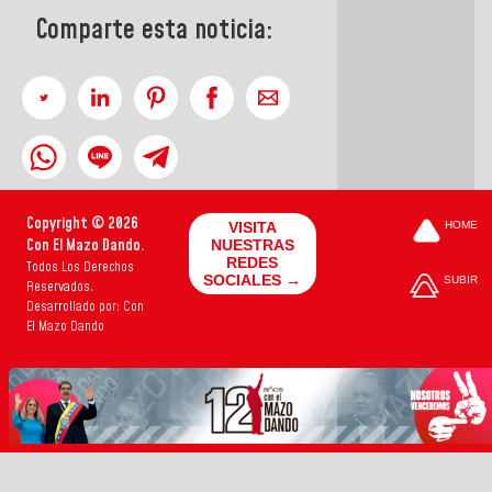
Comparte esta noticia:
Copyright © 2026
VISITA
HOME
Con El Mazo Dando.
NUESTRAS
REDES
Todos Los Derechos
SOCIALES →
SUBIR
Reservados.
Desarrollado por: Con
El Mazo Dando