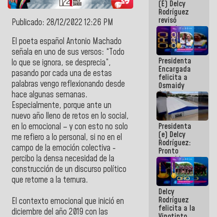
(E) Delcy
y del Caribe
Rodríguez
2026
revisó
Publicado: 28/12/2022 12:26 PM
agenda
económica y
El poeta español Antonio Machado
ejecución de
señala en uno de sus versos: “Todo
fondos de
Presidenta
emergencia
lo que se ignora, se desprecia”,
Encargada
post-sismos
pasando por cada una de estas
felicita a
palabras vengo reflexionando desde
Osmaidy
Arias y
hace algunas semanas.
Giraly
Especialmente, porque ante un
Marcano por
nuevo año lleno de retos en lo social,
hacer
Presidenta
en lo emocional – y con esto no solo
historia en
(e) Delcy
los
me refiero a lo personal, si no en el
Rodríguez:
Centroamericanos
campo de la emoción colectiva -
Pronto
percibo la densa necesidad de la
restableceremos
las
construcción de un discurso político
operaciones
que retorne a la ternura.
en el
Delcy
Aeropuerto
Rodríguez
Internacional
El contexto emocional que inició en
felicita a la
de
diciembre del año 2019 con las
Vinotinto