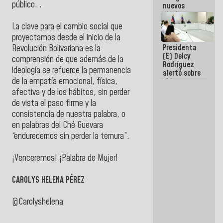
público. .
nuevos
titulares en
el
La clave para el cambio social que
Viceministerio
proyectamos desde el inicio de la
de Energía
Presidenta
Eléctrica y
Revolución Bolivariana es la
(E) Delcy
CORPOELEC
comprensión de que además de la
Rodríguez
ideología se refuerce la permanencia
alertó sobre
de la empatía emocional, física,
el impacto
de la
afectiva y de los hábitos, sin perder
emergencia
de vista el paso firme y la
climática en
consistencia de nuestra palabra, o
los oceános
en palabras del Ché Guevara
“endurecernos sin perder la ternura”.
¡Venceremos! ¡Palabra de Mujer!
CAROLYS HELENA PÉREZ
@Carolyshelena