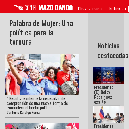
Chávez invicto
Noticias ↓
Palabra de Mujer: Una
política para la
ternura
Noticias
destacadas
Presidenta
(E) Delcy
Rodríguez
"Resulta evidente la necesidad de
exaltó
comprensión de una nueva forma de
participación
comunicar el hecho político...."
de
Cortesía Carolys Pérez
Venezuela
en Juegos
Presidenta
Centroamericanos