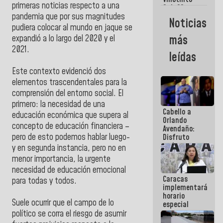
Maiquetía
primeras noticias respecto a una
Sub 20
campeona
pandemia que por sus magnitudes
Noticias
frente
pudiera colocar al mundo en jaque se
México Sub
más
expandió a lo largo del 2020 y el
23 en los
2021.
Centroamericanos
leídas
Este contexto evidenció dos
elementos trascendentales para la
comprensión del entorno social. El
primero: la necesidad de una
Cabello a
educación económica que supera al
Orlando
concepto de educación financiera –
Avendaño:
pero de esto podemos hablar luego-
Disfruto
cada vez
y en segunda instancia, pero no en
que escribes
menor importancia, la urgente
porque lo
necesidad de educación emocional
que haces
Caracas
es
para todas y todos.
implementará
embarrarla
horario
Suele ocurrir que el campo de lo
especial
para
político se corra el riesgo de asumir
adaptarse