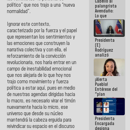
Cabello al
de la
político” que nos trajo a una “nueva
palangrista
República
Avendaño:
normalidad”.
Lo que
vayas a
Ignorar este contexto,
escribir
caracterizado por la fuerza y el papel
hazlo hoy
por que no
que representan los sentimientos y
Presidenta
sabemos si
las emociones que construyen la
(E)
la semana
narrativa colectiva y con ella, el
Rodríguez
que viene
analizó
hay
reforzamiento de la convicción
junto a
programa
revolucionaria, nos haría entrar en un
gobernadores
campo de inestabilidad emocional
planes de
recuperación
que nos alejaría de lo que hoy nos
¡Alerta
del Sistema
trajo como movimiento y fuerza
Pueblo!
Eléctrico
política a estar aquí, pues en medio
Entérese del
Nacional
"plan
de nuestras agendas dirigidas hacia
enjambre"
lo macro, es necesario virar el timón
de La Sayo
nuevamente hacia lo micro, ese
para
universo que desde su núcleo
sabotear el
Presidenta
diálogo y
mantendrá la cabeza erguida para
Encargada
promover el
reivindicar su espacio en el discurso
designa
caos