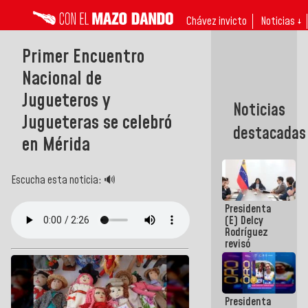
Chávez invicto
Noticias ↓
Primer Encuentro
Nacional de
Jugueteros y
Noticias
Jugueteras se celebró
destacadas
en Mérida
Escucha esta noticia: 🔊
Presidenta
(E) Delcy
Rodríguez
revisó
agenda
económica y
ejecución de
fondos de
Presidenta
emergencia