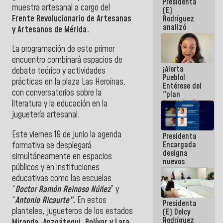
Presidenta
sabemos si
muestra artesanal a cargo del
(E)
la semana
Frente Revolucionario de Artesanas
Rodríguez
que viene
analizó
hay
y Artesanos de Mérida.
junto a
programa
gobernadores
La programación de este primer
planes de
encuentro combinará espacios de
recuperación
¡Alerta
del Sistema
debate teórico y actividades
Pueblo!
Eléctrico
prácticas en la plaza Las Heroínas,
Entérese del
Nacional
con conversatorios sobre la
"plan
enjambre"
literatura y la educación en la
de La Sayo
juguetería artesanal.
para
sabotear el
Este viernes 19 de junio la agenda
Presidenta
diálogo y
Encargada
formativa se desplegará
promover el
designa
caos
simultáneamente en espacios
nuevos
públicos y en instituciones
titulares en
educativas como las escuelas
el
Viceministerio
“
Doctor Ramón Reinoso Núñez
” y
de Energía
“
Antonio Ricaurte”.
En estos
Presidenta
Eléctrica y
planteles, jugueteros de los estados
(E) Delcy
CORPOELEC
Rodríguez
Miranda, Anzoátegui, Bolívar y Lara