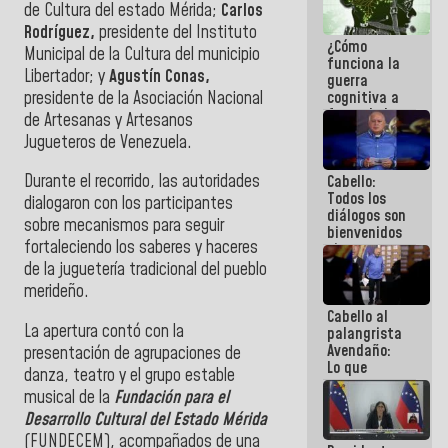
de Cultura del estado Mérida;
Carlos
operaciones
en el
Rodríguez,
presidente del Instituto
¿Cómo
Aeropuerto
Municipal de la Cultura del municipio
funciona la
Internacional
Libertador; y
Agustín Conas,
guerra
de
presidente de la Asociación Nacional
cognitiva a
Maiquetía
favor de la
de Artesanas y Artesanos
narrativa
Jugueteros de Venezuela.
hegemónica?
(1)
Durante el recorrido, las autoridades
Cabello:
Todos los
dialogaron con los participantes
diálogos son
sobre mecanismos para seguir
bienvenidos
fortaleciendo los saberes y haceres
siempre que
estén en el
de la juguetería tradicional del pueblo
marco de la
merideño.
Constitución
Cabello al
de la
La apertura contó con la
palangrista
República
Avendaño:
presentación de agrupaciones de
Lo que
danza, teatro y el grupo estable
vayas a
musical de la
Fundación para el
escribir
Desarrollo Cultural del Estado Mérida
hazlo hoy
por que no
(FUNDECEM), acompañados de una