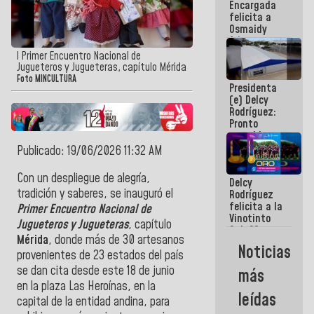
Encargada
post-sismos
felicita a
Osmaidy
Arias y
Giraly
l Primer Encuentro Nacional de
Marcano por
Jugueteros y Jugueteras, capítulo Mérida
hacer
Foto MINCULTURA
Presidenta
historia en
(e) Delcy
los
Rodríguez:
Centroamericanos
Pronto
restableceremos
las
Publicado: 19/06/2026 11:32 AM
operaciones
en el
Con un despliegue de alegría,
Delcy
Aeropuerto
tradición y saberes, se inauguró el
Rodríguez
Internacional
felicita a la
de
Primer Encuentro Nacional de
Vinotinto
Maiquetía
Jugueteros y Jugueteras
, capítulo
Sub 20
Mérida
, donde más de 30 artesanos
campeona
Noticias
frente
provenientes de 23 estados del país
México Sub
se dan cita desde este 18 de junio
más
23 en los
en la plaza Las Heroínas, en la
Centroamericanos
leídas
capital de la entidad andina, para