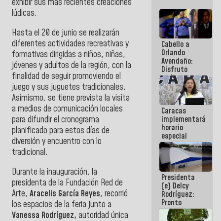
exhibir sus más recientes creaciones
lúdicas.
Hasta el 20 de junio se realizarán
diferentes actividades recreativas y
Cabello a
Orlando
formativas dirigidas a niños, niñas,
Avendaño:
jóvenes y adultos de la región, con la
Disfruto
finalidad de seguir promoviendo el
cada vez
que escribes
juego y sus juguetes tradicionales.
porque lo
Asimismo, se tiene prevista la visita
que haces
a medios de comunicación locales
Caracas
es
para difundir el cronograma
implementará
embarrarla
horario
planificado para estos días de
especial
diversión y encuentro con lo
para
tradicional.
adaptarse
al plan de
ahorro
Durante la inauguración, la
Presidenta
energético
presidenta de la Fundación Red de
(e) Delcy
Arte,
Aracelis García Reyes
, recorrió
Rodríguez:
Pronto
los espacios de la feria junto a
restableceremos
Vanessa Rodríguez,
autoridad única
las