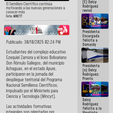
(E) Delcy
y del Caribe
El Semillero Científico continúa
Rodríguez
2026
motivando a las nuevas generaciones a
revisó
conocer más
agenda
Foto: MINCYT
económica y
ejecución de
fondos de
Presidenta
emergencia
Encargada
post-sismos
felicita a
Publicado: 30/10/2025 02:24 PM
Osmaidy
Arias y
Estudiantes del complejo educativo
Giraly
Marcano por
Ezequiel Zamora y el liceo Bolivariano
hacer
Don Rómulo Gallegos, del municipio
Presidenta
historia en
Achaguas, en el estado Apure,
(e) Delcy
los
participaron en la jornada del
Rodríguez:
Centroamericanos
Pronto
despliegue territorial del Programa
restableceremos
Nacional Semilleros Científicos,
las
impulsado por el Ministerio para
operaciones
en el
Ciencia y Tecnología (Mincyt).
Delcy
Aeropuerto
Rodríguez
Internacional
Las actividades formativas
felicita a la
de
integrales son orientadas por
Vinotinto