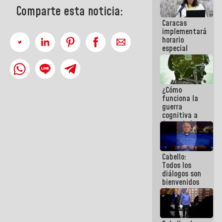
operaciones
Comparte esta noticia:
en el
Caracas
Aeropuerto
implementará
Internacional
horario
de
especial
Maiquetía
para
adaptarse
al plan de
ahorro
¿Cómo
energético
funciona la
guerra
cognitiva a
favor de la
narrativa
hegemónica?
(1)
Cabello:
Todos los
diálogos son
bienvenidos
siempre que
estén en el
marco de la
Constitución