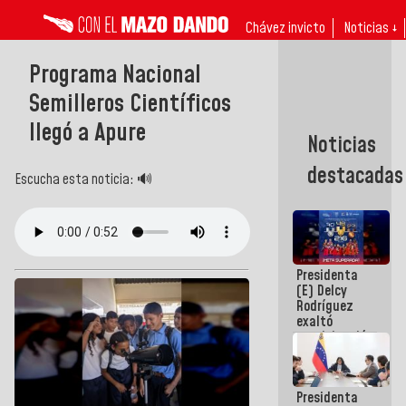
Chávez invicto
Noticias ↓
Programa Nacional
Semilleros Científicos
llegó a Apure
Noticias
destacadas
Escucha esta noticia: 🔊
Presidenta
(E) Delcy
Rodríguez
exaltó
participación
de
Venezuela
en Juegos
Presidenta
Centroamericanos