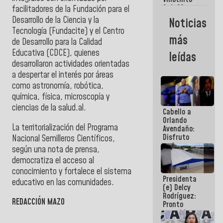
Maiquetía
Sub 20
facilitadores de la Fundación para el
campeona
Desarrollo de la Ciencia y la
Noticias
frente
Tecnología (Fundacite) y el Centro
México Sub
más
de Desarrollo para la Calidad
23 en los
Centroamericanos
Educativa (CDCE), quienes
leídas
desarrollaron actividades orientadas
a despertar el interés por áreas
como astronomía, robótica,
química, física, microscopía y
ciencias de la salud.
al.
Cabello a
Orlando
La territorialización del Programa
Avendaño:
Disfruto
Nacional Semilleros Científicos,
cada vez
según una nota de prensa,
que escribes
democratiza el acceso al
porque lo
conocimiento y fortalece el sistema
que haces
Presidenta
es
educativo en las comunidades.
(e) Delcy
embarrarla
Rodríguez:
REDACCIÓN MAZO
Pronto
restableceremos
las