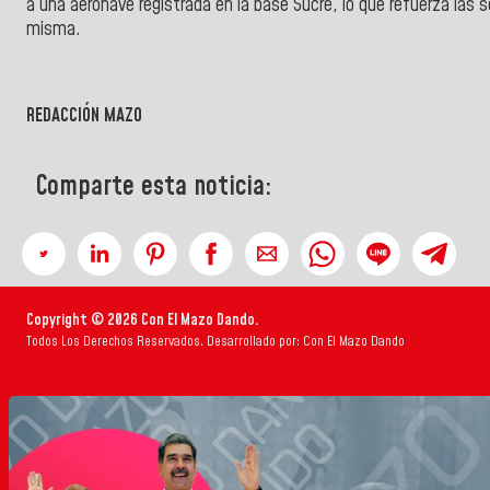
a una aeronave registrada en la base Sucre, lo que refuerza las s
misma.
REDACCIÓN MAZO
Comparte esta noticia:
Copyright © 2026 Con El Mazo Dando.
Todos Los Derechos Reservados. Desarrollado por: Con El Mazo Dando