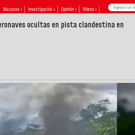
Mazazos ↓
Investigación ↓
Opinión ↓
Videos ↓
aeronaves ocultas en pista clandestina en