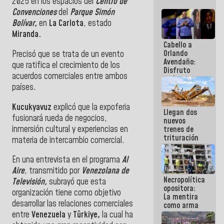
2025
en los espacios del
Centro de
Convenciones
del
Parque Simón
Bolívar,
en
La Carlota
, estado
Miranda.
Cabello a
Orlando
Precisó que se trata de un evento
Avendaño:
que ratifica el crecimiento de los
Disfruto
acuerdos comerciales entre ambos
cada vez
países.
que escribes
porque lo
que haces
Kucukyavuz
explicó que la expoferia
Llegan dos
es
fusionará rueda de negocios,
nuevos
embarrarla
inmersión cultural y experiencias en
trenes de
trituración
materia de intercambio comercial.
para
optimizar
En una entrevista en el programa
Al
manejo de
Aire
, transmitido por
Venezolana de
escombros
Necropolítica
en La Guaira
Televisión,
subrayó que esta
opositora:
organización tiene como objetivo
La mentira
desarrollar las relaciones comerciales
como arma
contra el
entre
Venezuela
y
Türkiye,
la cual ha
Pueblo