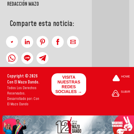
REDACCIÓN MAZO
Comparte esta noticia:
Copyright © 2026
VISITA
HOME
Con El Mazo Dando.
NUESTRAS
REDES
Todos Los Derechos
SOCIALES →
SUBIR
Reservados.
Desarrollado por: Con
El Mazo Dando