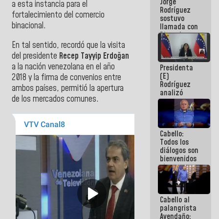
Jorge
públicos
a esta instancia para el
Rodríguez
fortalecimiento del comercio
sostuvo
binacional.
llamada con
Dinorah
Figuera y
En tal sentido, recordó que la visita
acuerdan
del presidente
Recep Tayyip Erdoğan
primer
a la nación venezolana en el año
Presidenta
encuentro
(E)
presencial
2018 y la firma de convenios entre
Rodríguez
para el
ambos países, permitió la apertura
analizó
diálogo
de los mercados comunes.
junto a
gobernadores
planes de
recuperación
Cabello:
del Sistema
Todos los
Eléctrico
diálogos son
Nacional
bienvenidos
siempre que
estén en el
marco de la
Constitución
Cabello al
de la
palangrista
República
Avendaño: