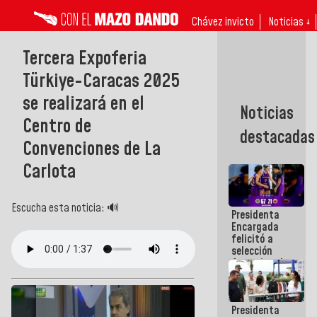
Chávez invicto
Noticias ↓
Tercera Expoferia
Türkiye-Caracas 2025
se realizará en el
Noticias
Centro de
destacadas
Convenciones de La
Carlota
Escucha esta noticia: 🔊
Presidenta
Encargada
felicitó a
selección
femenina de
baloncesto
por su
clasificación
Presidenta
a la