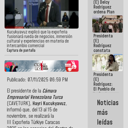
(E) Delcy
AmeriCup
Rodríguez
2027
ordena Plan
maestro de
desarrollo
logístico y
turístico
Kucukyavuz explicó que la expoferia
Presidenta
para La
fusionará rueda de negocios, inmersión
(E)
Guaira
cultural y experiencias en materia de
Rodríguez
intercambio comercial
constata
Captura de pantalla
obras de
rehabilitación
de Escuela
Militar de
Presidenta
Mamo en La
(E)
Publicado: 07/11/2025 06:59 PM
Guaira
Rodríguez:
El Pueblo de
El presidente de la
Cámara
La Guaira
Empresarial Venezolana Turca
siempre
Noticias
(CAVETURK),
Hayri Kucukyavuz
,
estará
acompañada
informó que, del 13 al 15 de
más
por el
noviembre, se realizará la
Gobierno
leídas
III
Expoferia Türkiye Caracas
Nacional