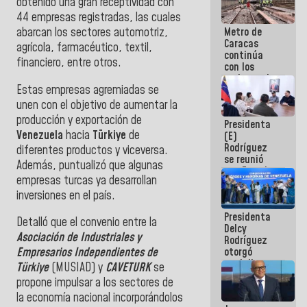
obtenido una gran receptividad con
44 empresas registradas, las cuales
Metro de
abarcan los sectores automotriz,
Caracas
agrícola, farmacéutico, textil,
continúa
financiero, entre otros.
con los
trabajos de
Estas empresas agremiadas se
mantenimiento
e inspección
unen con el objetivo de aumentar la
en la Línea 2
producción y exportación de
Presidenta
Venezuela
hacia
Türkiye
de
(E)
Rodríguez
diferentes productos y viceversa.
se reunió
Además, puntualizó que algunas
con Estado
empresas turcas ya desarrollan
Mayor
Eléctrico
inversiones en el país.
para
Presidenta
abordar
Detalló que el convenio entre la
Delcy
planes de
Asociación de Industriales y
Rodríguez
acción
otorgó
Empresarios Independientes de
medalla
Türkiye
(MUSIAD) y
CAVETURK
se
"Héroe de
propone impulsar a los sectores de
Venezuela"
la economía nacional incorporándolos
a servidores