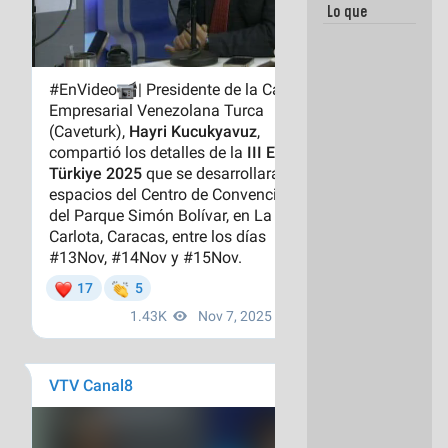
Lo que
vayas a
escribir
hazlo hoy
por que no
sabemos si
la semana
que viene
hay
programa