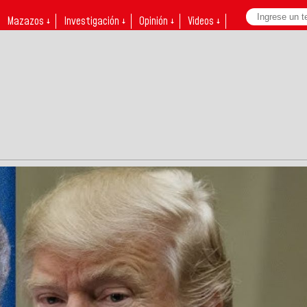
Mazazos ↓
Investigación ↓
Opinión ↓
Videos ↓