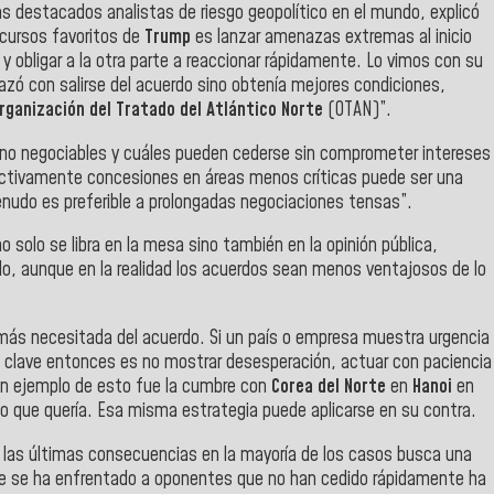
ás destacados analistas de riesgo geopolítico en el mundo, explicó
ecursos favoritos de
Trump
es lanzar amenazas extremas al inicio
 y obligar a la otra parte a reaccionar rápidamente. Lo vimos con su
zó con salirse del acuerdo sino obtenía mejores condiciones,
rganización del Tratado del Atlántico Norte
(OTAN)”.
on no negociables y cuáles pueden cederse sin comprometer intereses
oactivamente concesiones en áreas menos críticas puede ser una
menudo es preferible a prolongadas negociaciones tensas”.
solo se libra en la mesa sino también en la opinión pública,
, aunque en la realidad los acuerdos sean menos ventajosos de lo
la más necesitada del acuerdo. Si un país o empresa muestra urgencia
La clave entonces es no mostrar desesperación, actuar con paciencia
. Un ejemplo de esto fue la cumbre con
Corea del Norte
en
Hanoi
en
lo que quería. Esa misma estrategia puede aplicarse en su contra.
a las últimas consecuencias en la mayoría de los casos busca una
que se ha enfrentado a oponentes que no han cedido rápidamente ha