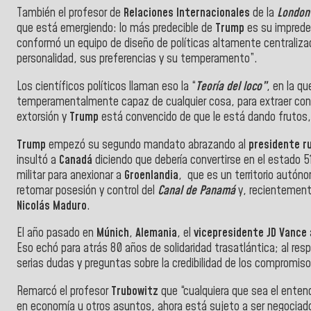
También el profesor de
Relaciones Internacionales
de la
London
que está emergiendo: lo más predecible de
Trump
es su impredec
conformó un equipo de diseño de políticas altamente centraliza
personalidad, sus preferencias y su temperamento”.
Los científicos políticos llaman eso la “
Teoría del loco”
, en la q
temperamentalmente capaz de cualquier cosa, para extraer conce
extorsión y
Trump
está convencido de que le está dando frutos,
Trump
empezó su segundo mandato abrazando al
presidente r
insultó a
Canadá
diciendo que debería convertirse en el estado 5
militar para anexionar a
Groenlandia
, que es un territorio autó
retomar posesión y control del
Canal de
Panamá
y, recientemen
Nicolás Maduro
.
El año pasado en
Múnich
,
Alemania
, el
vicepresidente
JD Vance
Eso echó para atrás 80 años de solidaridad trasatlántica; al res
serias dudas y preguntas sobre la credibilidad de los compromis
Remarcó el profesor
Trubowitz
que “cualquiera que sea el ente
en economía u otros asuntos, ahora está sujeto a ser negociado