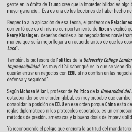
gente en la órbita de
Trump
cree que la impredecibilidad es algo 
mayor ganancia… Esa es una de las lecciones de haber hecho neg
Respecto a la aplicación de esa teoría, el profesor de
Relaciones
comentó que es el mismo comportamiento de
Nixon
y explicó q
Henry Kissinger
: ‘deberías decirles a los negociadores norvietn
manera que sería mejor llegar a un acuerdo antes de que las co
Loco
”.
También, la
profesora de
Política
de la
University College Londo
Impredecibilidad
: “es muy difícil saber qué es lo que se viene dí
querrán entrar en negocios con
EEUU
si no confían en las negoci
defensa y seguridad”.
Según
Mohsen Milani
, profesor de
Política
de la
Universidad
del
estadounidense en el orden global, es muy probable que cambie 
consolidar la posición de
EEUU
en ese orden porque
China
está des
reglas diplomáticas ni los protocolos esperados, es un empresari
métodos de presión, amenazas y la buena dosis de imprevisibilid
Ya reconociendo el peligro que encierra la actitud del mandatari