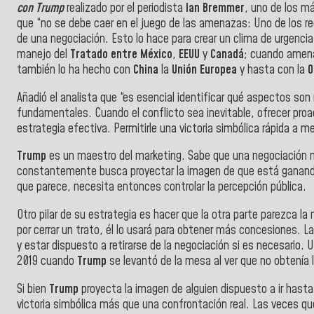
con Trump
realizado por el periodista
Ian Bremmer
, uno de los m
que “no se debe caer en el juego de las amenazas: Uno de los r
de una negociación. Esto lo hace para crear un clima de urgencia
manejo del
Tratado entre
México
,
EEUU
y
Canadá
; cuando amena
también lo ha hecho con
China
la
Unión Europea
y hasta con la
O
Añadió el analista que “es esencial identificar qué aspectos s
fundamentales. Cuando el conflicto sea inevitable, ofrecer pr
estrategia efectiva. Permitirle una victoria simbólica rápida a 
Trump
es un maestro del marketing. Sabe que una negociación no 
constantemente busca proyectar la imagen de que está ganando
que parece, necesita entonces controlar la percepción pública.
Otro pilar de su estrategia es hacer que la otra parte parezca 
por cerrar un trato, él lo usará para obtener más concesiones. 
y estar dispuesto a retirarse de la negociación si es necesario
2019 cuando
Trump
se levantó de la mesa al ver que no obtenía 
Si bien
Trump
proyecta la imagen de alguien dispuesto a ir hast
victoria simbólica más que una confrontación real. Las veces 