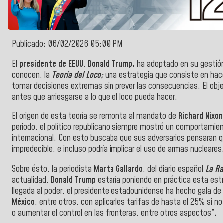
Publicado: 06/02/2026 05:00 PM
El
presidente de
EEUU
,
Donald
Trump,
ha adoptado en su gestió
conocen, la
T
eoría del Loco
;
una estrategia que consiste en hacer
tomar decisiones extremas sin prever las consecuencias. El obje
antes que arriesgarse a lo que el loco pueda hacer.
El origen de esta teoría se remonta al mandato de
Richard Nixon
periodo, el político republicano siempre mostró un comportamien
internacional. Con esto buscaba que sus adversarios pensaran 
impredecible, e incluso podría implicar el uso de armas nucleares
Sobre ésto, la periodista
Marta Gallardo
, del diario español
La R
actualidad,
Donald Trump
estaría poniendo en práctica esta est
llegada al poder, el presidente estadounidense ha hecho gala
México
, entre otros, con aplicarles tarifas de hasta el 25% si n
o aumentar el control en las fronteras, entre otros aspectos”.