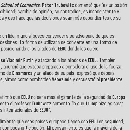
 School of Economics
,
Peter Trubowitz
comentó que “es un patrón
ibilidad: cambia de opinión, se contradice, es inconsistente y
da
y eso hace que las decisiones sean más dependientes de su
ue un líder mundial busca convencer a su adversario de que es
siones. La forma de utilizarla se convierte en una forma de
 posicionando a los aliados de
EEUU
donde los quiere.
uso
Vladimir Putin
y atacando a los aliados de
EEUU
. También
1, anunció que estaba preparado a considerar el uso de la fuerza
nomo de
Dinamarca
y
un aliado de su país, expresó que debería
te, vimos como bombardeó
Venezuela
y secuestró al
presidente
afirmó que
EEUU
no sería más el garante de la seguridad de
Europa
.
pecto el profesor
Trubowitz
comentó “lo que
Trump
hizo es crear
os internacionales de
EEUU
”.
ndimiento que esos países europeos tienen con
EEUU
en seguridad,
 con poca anticipación. Mi pensamiento es que la mayoría de la