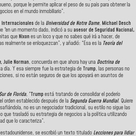
bueno, porque le permite aplicar el peso de su país para obtener la
ocios en el mundo inmobiliario”.
 Internacionales
de la
Universidad de Notre Dame
,
Michael Desch
ue “en un momento dado, indicó a su
asesor de Seguridad Nacional,
amitas que
Nixon
es un loco y que no sabes qué irá a hacer, de
sas realmente se enloquezcan”, y añadió: “Esa es la
Teoría del
n
,
Julie Norman
, concuerda en que ahora hay una
Doctrina de
a a día. Y esa siempre fue la estrategia de
Trump
, las personas no
aciones, si no están seguros de que los apoyará en asuntos de
Sur
de
Florida
, “
Trump
está tratando de consolidar el poderío
el orden establecido después de la
Segunda Guerra Mundial
. Quiere
afiándola, no es un negociador tradicional, su estilo no sigue las
o que trasladó su estrategia de negocios a la política utilizando
ad que lo caracteriza”.
o estadounidense, se escribió un texto titulado
Lecciones para lidiar