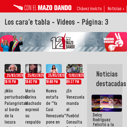
Chávez invicto
Noticias ↓
Los cara'e tabla - Videos - Página: 3
Noticias
25/03/2026
25/03/2026
25/03/2026
11/03/2026
10:16 PM
10:02 PM
10:00 PM
09:37 PM
destacadas
¡Más
María
Nueva
¡En
perturbados!
Corina
estafa
Venezuela
Palangristas
Machado
de "Ya
manda
al borde
expresó
Casi
el
Delcy
de la
su
Venezuela"
Pueblo!
Rodríguez
locura
respaldo
pone en
Consulta
felicitó a la