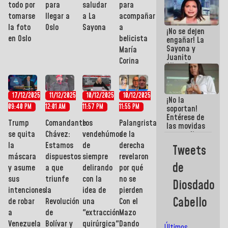
todo por
para
saludar
para
de La Sayo
para
tomarse
llegar a
a La
acompañar
sabotear el
la foto
Oslo
Sayona
a
¡No se dejen
diálogo y
en Oslo
belicista
engañar! La
promover el
Sayona y
caos
María
Juanito
Corina
Alimaña son
harina del
mismo
costal
17/12/2025
11/12/2025
10/12/2025
10/12/2025
¡No la
09:40 PM
12:01 AM
11:57 PM
11:55 PM
soportan!
Entérese de
Trump
Comandante
Los
Palangristas
las movidas
se quita
Chávez:
vendehúmos
de la
que realizan
antiguos
la
Estamos
de
derecha
Tweets
cómplices
máscara
dispuestos
siempre
revelaron
de La Sayo
de
y asume
a que
delirando
por qué
para
sacudírsela
sus
triunfe
con la
no se
Diosdado
intenciones
la
idea de
pierden
Cabello
de robar
Revolución
una
Con el
a
de
"extracción
Mazo
Venezuela
Bolívar y
quirúrgica"
Dando
Últimos