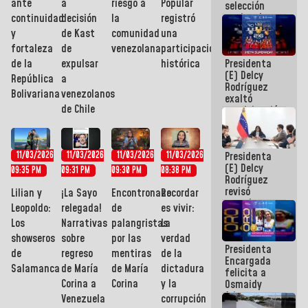
ante
a
riesgo a
Popular
selección
nacional
continuidad
decisión
la
registró
masculina
y
de Kast
comunidad
una
de voleibol
fortaleza
de
venezolana
participación
campeona
Presidenta
de la
expulsar
histórica
de la Copa
(E) Delcy
Panamericana
República
a
Rodríguez
Sub-17
Bolivariana
venezolanos
exaltó
de Chile
participación
de
Venezuela
en Juegos
Presidenta
11/03/2026
11/03/2026
11/03/2026
11/03/2026
Centroamericanos
(E) Delcy
y del Caribe
09:35 PM
09:31 PM
09:30 PM
08:38 PM
Rodríguez
2026
revisó
Lilian y
¡La Sayo
Encontronazo
Recordar
agenda
Leopoldo:
relegada!
de
es vivir:
económica y
Los
Narrativas
palangristas
La
ejecución de
fondos de
showseros
sobre
por las
verdad
Presidenta
emergencia
de
regreso
mentiras
de la
Encargada
post-sismos
Salamanca
de María
de María
dictadura
felicita a
Corina a
Corina
y la
Osmaidy
Arias y
Venezuela
corrupción
Giraly