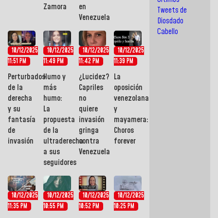
Zamora
en
Tweets de
Venezuela
Diosdado
Cabello
10/12/2025
10/12/2025
10/12/2025
10/12/2025
11:51 PM
11:49 PM
11:42 PM
11:39 PM
Perturbados
Humo y
¿Lucidez?
La
de la
más
Capriles
oposición
derecha
humo:
no
venezolana
y su
La
quiere
y
fantasía
propuesta
invasión
mayamera:
de
de la
gringa
Choros
invasión
ultraderecha
contra
forever
a sus
Venezuela
seguidores
10/12/2025
10/12/2025
10/12/2025
10/12/2025
11:35 PM
10:55 PM
10:52 PM
10:25 PM