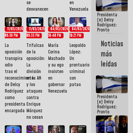
se
en
Marcano por
desvanecen
Venezuela
hacer
Presidenta
historia en
(e) Delcy
los
Rodríguez:
Centroamericanos
11/03/2026
11/03/2026
04/03/2026
04/03/2026
Pronto
restableceremos
08:36 PM
08:33 PM
10:40 PM
10:21 PM
las
Noticias
operaciones
La
Trifulcas
María
Leopoldo
en el
oposición
de la
Corina
López:
más
Aeropuerto
transpira
oposición:
Machado
Un
Internacional
leídas
odio
La
y su ego
prontuario
de
Maiquetía
tras el
división
insisten
criminal
reconocimiento
en la AN
en
con
de Delcy
y los
gobernar
patas
Rodríguez
ataques
Venezuela
Presidenta
como
contra
(e) Delcy
presidenta
Enrique
Rodríguez:
encargada
Márquez
Pronto
restableceremos
no cesan
las
operaciones
en el