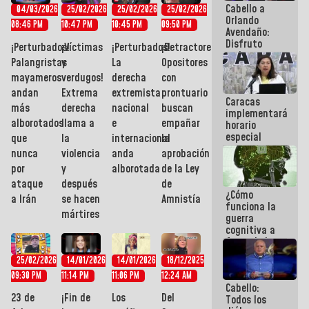
Cabello a
Aeropuerto
04/03/2026
25/02/2026
25/02/2026
25/02/2026
Orlando
Internacional
08:46 PM
10:47 PM
10:45 PM
09:50 PM
Avendaño:
de
Disfruto
Maiquetía
¡Perturbados!
¡Víctimas
¡Perturbados!
¡Detractores!
cada vez
Palangristas
y
La
Opositores
que escribes
mayameros
verdugos!
derecha
con
porque lo
que haces
andan
Extrema
extremista
prontuario
Caracas
es
más
derecha
nacional
buscan
implementará
embarrarla
alborotados
llama a
e
empañar
horario
especial
que
la
internacional
la
para
nunca
violencia
anda
aprobación
adaptarse
por
y
alborotada
de la Ley
al plan de
ataque
después
de
ahorro
¿Cómo
energético
a Irán
se hacen
Amnistía
funciona la
mártires
guerra
cognitiva a
favor de la
narrativa
25/02/2026
14/01/2026
14/01/2026
18/12/2025
hegemónica?
09:30 PM
11:14 PM
11:06 PM
12:24 AM
(1)
Cabello:
23 de
¡Fin de
Los
Del
Todos los