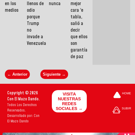
en los
llenos de
nunca
mejor
medios
odio
cara ‘e
porque
tabla,
Trump
salió a
no
decir
invade a
que ellos
Venezuela
son
garantía
de paz
← Anterior
Siguiente →
Copyright © 2026
VISITA
HOME
Con El Mazo Dando.
NUESTRAS
REDES
Todos Los Derechos
SOCIALES →
SUBIR
Reservados.
Desarrollado por: Con
El Mazo Dando