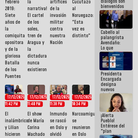
diálogos son
febrero
la
artífices
Cucutazo
bienvenidos
2019:
narrativa!
de la
al
siempre que
Siete
El cartel
invasión
Noruegazo:
estén en el
marco de la
años de
de los
militar
"Esta
Constitución
la
soles,
contra
vez es
Cabello al
de la
comiquita
tren de
nuestra
distinto"
palangrista
República
opositora
Aragua y
Nación
Avendaño:
Lo que
y de la
la
vayas a
gloriosa
dictadura
escribir
Batalla
nunca
hazlo hoy
por que no
de los
existieron
Presidenta
sabemos si
Puentes
Encargada
la semana
designa
que viene
nuevos
hay
titulares en
programa
17/12/2025
17/12/2025
17/12/2025
17/12/2025
el
11:42 PM
11:40 PM
11:38 PM
10:34 PM
Viceministerio
de Energía
El
El show
Inmundo
Narcoamiguis
¡Alerta
Eléctrica y
inalámbrico
de María
se rascó
se
Pueblo!
CORPOELEC
Entérese del
y Lilian
Corina
en Oslo y
reunieron
"plan
hicieron
Machado
olvidó
en Oslo
enjambre"