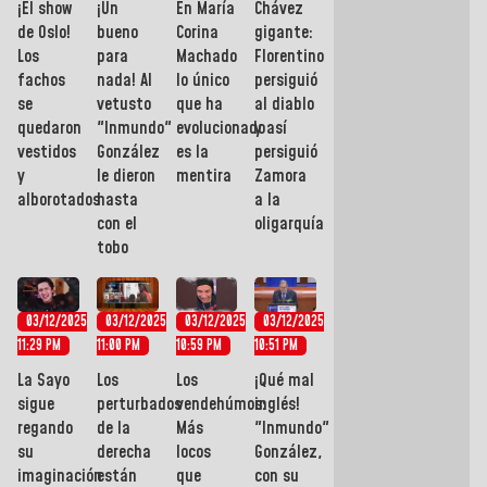
¡El show
¡Un
En María
Chávez
de Oslo!
bueno
Corina
gigante:
Los
para
Machado
Florentino
fachos
nada! Al
lo único
persiguió
se
vetusto
que ha
al diablo
quedaron
"Inmundo"
evolucionado
y así
vestidos
González
es la
persiguió
y
le dieron
mentira
Zamora
alborotados
hasta
a la
con el
oligarquía
tobo
03/12/2025
03/12/2025
03/12/2025
03/12/2025
11:29 PM
11:00 PM
10:59 PM
10:51 PM
La Sayo
Los
Los
¡Qué mal
sigue
perturbados
vendehúmos:
inglés!
regando
de la
Más
"Inmundo"
su
derecha
locos
González,
imaginación
están
que
con su