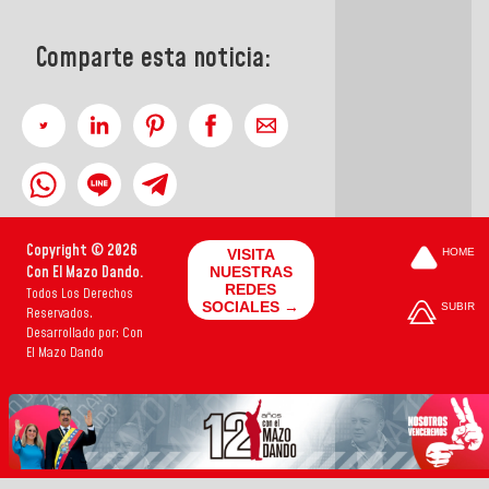
Comparte esta noticia:
Copyright © 2026
VISITA
HOME
Con El Mazo Dando.
NUESTRAS
REDES
Todos Los Derechos
SOCIALES →
SUBIR
Reservados.
Desarrollado por: Con
El Mazo Dando