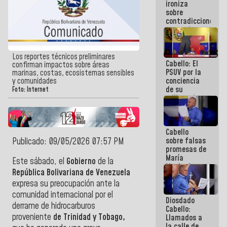
ironiza
la semana
sobre
que viene
contradicciones
hay
y mentiras
programa
de María
Machado:
¡Créanle!
Los reportes técnicos preliminares
Cabello: El
confirman impactos sobre áreas
PSUV por la
marinas, costas, ecosistemas sensibles
conciencia
y comunidades
de su
Foto: Internet
militancia
es la
organización
política más
Cabello
sólida de
sobre falsas
Publicado: 09/05/2026 07:57 PM
Venezuela
promesas de
María
Este sábado, el
Gobierno
de la
Machado:
República Bolivariana de Venezuela
¿Quién le
expresa su preocupación ante la
puede creer?
¿Y la gente
comunidad internacional por el
Diosdado
que ella iba
derrame de hidrocarburos
Cabello:
a salvar en
proveniente
de Trinidad y Tobago,
Llamados a
La Guaira?
la calle de