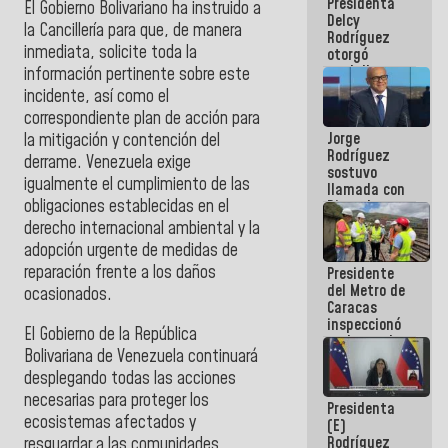
Presidenta
abordar
El Gobierno Bolivariano ha instruido a
Delcy
planes de
la Cancillería para que, de manera
Rodríguez
acción
inmediata, solicite toda la
otorgó
medalla
información pertinente sobre este
"Héroe de
incidente, así como el
Venezuela"
correspondiente plan de acción para
a servidores
Jorge
públicos
la mitigación y contención del
Rodríguez
derrame. Venezuela exige
sostuvo
igualmente el cumplimiento de las
llamada con
obligaciones establecidas en el
Dinorah
Figuera y
derecho internacional ambiental y la
acuerdan
adopción urgente de medidas de
primer
reparación frente a los daños
Presidente
encuentro
del Metro de
presencial
ocasionados.
Caracas
para el
inspeccionó
diálogo
El Gobierno de la República
trabajos de
Bolivariana de Venezuela continuará
rehabilitación
y
desplegando todas las acciones
modernización
necesarias para proteger los
Presidenta
de la vía
ecosistemas afectados y
(E)
férrea
Rodríguez
resguardar a las comunidades