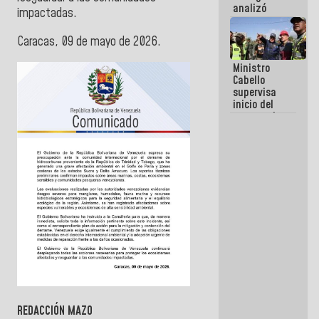
analizó
impactadas.
junto a
gobernadores
Caracas, 09 de mayo de 2026.
planes de
recuperación
Ministro
del Sistema
Cabello
Eléctrico
supervisa
Nacional
inicio del
proceso de
demolición
de
edificaciones
declaradas
en riesgo en
La Guaira
(+Fotos)
REDACCIÓN MAZO