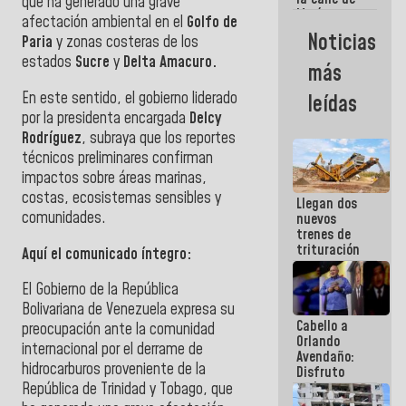
que ha generado una grave
María
afectación ambiental en el
Golfo de
Machado se
Noticias
Paria
y zonas costeras de los
estrellaron
de frente
estados
Sucre
y
Delta Amacuro.
más
contra el
Pueblo
En este sentido, el gobierno liderado
leídas
por la presidenta encargada
Delcy
Rodríguez
, subraya que los reportes
técnicos preliminares confirman
impactos sobre áreas marinas,
costas, ecosistemas sensibles y
Llegan dos
comunidades.
nuevos
trenes de
trituración
Aquí el comunicado íntegro:
para
optimizar
El Gobierno de la República
manejo de
Bolivariana de Venezuela expresa su
escombros
Cabello a
en La Guaira
preocupación ante la comunidad
Orlando
internacional por el derrame de
Avendaño:
hidrocarburos proveniente de la
Disfruto
cada vez
República de Trinidad y Tobago, que
que escribes