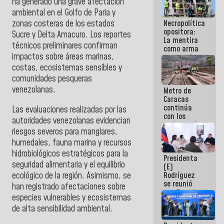
ha generado una grave afectación
porque lo
ambiental en el Golfo de Paria y
que haces
Necropolítica
zonas costeras de los estados
es
opositora:
embarrarla
Sucre y Delta Amacuro. Los reportes
La mentira
técnicos preliminares confirman
como arma
impactos sobre áreas marinas,
contra el
Pueblo
costas, ecosistemas sensibles y
comunidades pesqueras
venezolanas.
Metro de
Caracas
continúa
Las evaluaciones realizadas por las
con los
autoridades venezolanas evidencian
trabajos de
riesgos severos para manglares,
mantenimiento
e inspección
humedales, fauna marina y recursos
en la Línea 2
hidrobiológicos estratégicos para la
Presidenta
seguridad alimentaria y el equilibrio
(E)
ecológico de la región. Asimismo, se
Rodríguez
se reunió
han registrado afectaciones sobre
con Estado
especies vulnerables y ecosistemas
Mayor
de alta sensibilidad ambiental.
Eléctrico
para