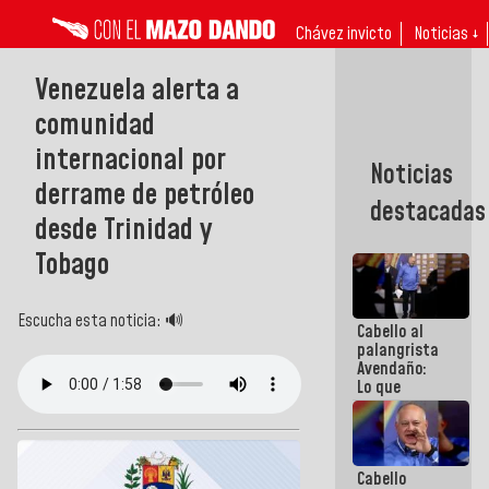
Chávez invicto
Noticias ↓
Venezuela alerta a
comunidad
internacional por
Noticias
derrame de petróleo
destacadas
desde Trinidad y
Tobago
Escucha esta noticia: 🔊
Cabello al
palangrista
Avendaño:
Lo que
vayas a
escribir
hazlo hoy
por que no
Cabello
sabemos si