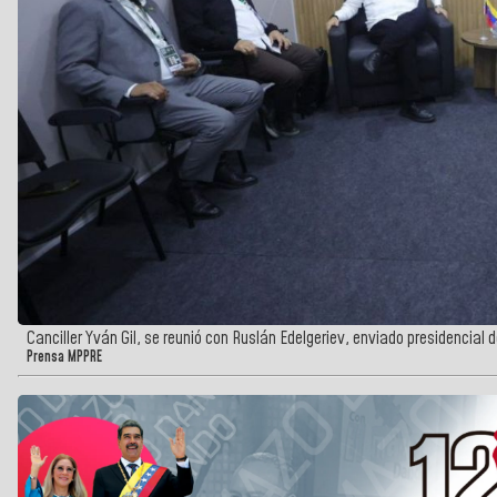
Canciller Yván Gil, se reunió con Ruslán Edelgeriev, enviado presidencial
Prensa MPPRE