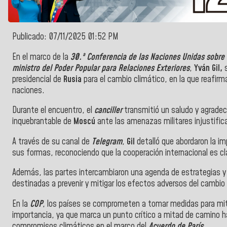
Publicado: 07/11/2025 01:52 PM
En el marco de la
30.ª Conferencia de las Naciones Unidas sobre
ministro del Poder Popular para Relaciones Exteriores
,
Yván Gil,
s
presidencial de
Rusia
para el cambio climático, en la que reafir
naciones.
Durante el encuentro, el
canciller
transmitió un saludo y agrade
inquebrantable de
Moscú
ante las amenazas militares injustifica
A través de su canal de
Telegram
,
Gil
detalló que abordaron la imp
sus formas, reconociendo que la cooperación internacional es cl
Además, las partes intercambiaron una agenda de estrategias y
destinadas a prevenir y mitigar los efectos adversos del cambio 
En la
COP
, los países se comprometen a tomar medidas para miti
importancia, ya que marca un punto crítico a mitad de camino h
compromisos climáticos en el marco del
Acuerdo de París
.