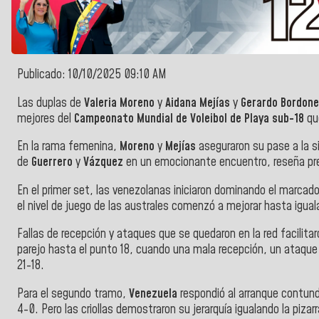
Publicado: 10/10/2025 09:10 AM
Las duplas de
Valeria Moreno
y
Aidana Mejías
y
Gerardo Bordon
mejores del
Campeonato Mundial de Voleibol de Playa sub-18
qu
En la rama femenina,
Moreno
y
Mejías
aseguraron su pase a la sig
de
Guerrero
y
Vázquez
en un emocionante encuentro, reseña p
En el primer set, las venezolanas iniciaron dominando el marcad
el nivel de juego de las australes comenzó a mejorar hasta iguala
Fallas de recepción y ataques que se quedaron en la red facilitar
parejo hasta el punto 18, cuando una mala recepción, un ataque 
21-18.
Para el segundo tramo,
Venezuela
respondió al arranque contund
4-0. Pero las criollas demostraron su jerarquía igualando la piza