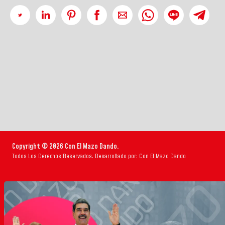
Copyright © 2026 Con El Mazo Dando.
Todos Los Derechos Reservados. Desarrollado por: Con El Mazo Dando