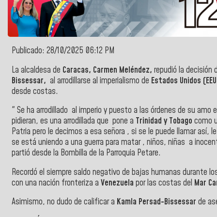
Publicado: 28/10/2025 06:12 PM
La alcaldesa de
Caracas, Carmen Meléndez,
repudió la decisión 
Bissessar,
al arrodillarse al imperialismo de
Estados Unidos
(EE
desde costas.
" Se ha arrodillado al imperio y puesto a las órdenes de su amo el
pidieran, es una arrodillada que pone a
Trinidad y Tobago
como un
Patria pero le decimos a esa señora , si se le puede llamar así, 
se está uniendo a una guerra para matar , niños, niñas a inocente
partió desde la Bombilla de la Parroquia Petare.
Recordó el siempre saldo negativo de bajas humanas durante los
con una nación fronteriza a
Venezuela
por las costas del
Mar Ca
Asimismo,
no dudo de calificar a
Kamla Persad-Bissessar
de
as