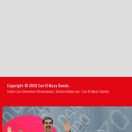
Copyright © 2026 Con El Mazo Dando.
Todos Los Derechos Reservados. Desarrollado por: Con El Mazo Dando