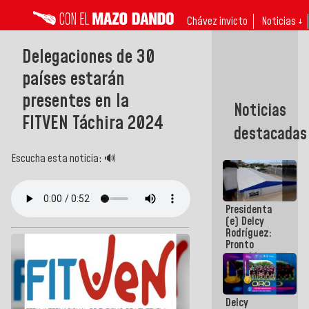
Chávez invicto
Noticias ↓
Delegaciones de 30
países estarán
presentes en la
Noticias
FITVEN Táchira 2024
destacadas
Escucha esta noticia: 🔊
Presidenta
(e) Delcy
Rodríguez:
Pronto
restableceremos
las
operaciones
en el
Delcy
Aeropuerto