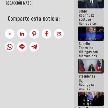
REDACCIÓN MAZO
Venezuela"
a servidores
Jorge
públicos
Rodríguez
Comparte esta noticia:
sostuvo
llamada con
Dinorah
Figuera y
acuerdan
primer
Cabello:
encuentro
Todos los
presencial
diálogos son
para el
bienvenidos
diálogo
siempre que
estén en el
marco de la
Constitución
Presidenta
de la
(E)
República
Rodríguez
analizó
junto a
gobernadores
planes de
recuperación