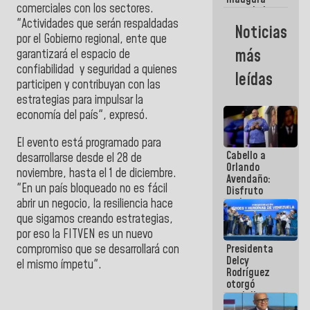
comerciales con los sectores.
casa de los
Abuelos
"Actividades que serán respaldadas
Noticias
Primavera
por el Gobierno regional, ente que
en Caracas
más
garantizará el espacio de
confiabilidad y seguridad a quienes
leídas
participen y contribuyan con las
estrategias para impulsar la
economía del país", expresó.
El evento está programado para
Cabello a
desarrollarse desde el 28 de
Orlando
noviembre, hasta el 1 de diciembre.
Avendaño:
"En un país bloqueado no es fácil
Disfruto
cada vez
abrir un negocio, la resiliencia hace
que escribes
que sigamos creando estrategias,
porque lo
por eso la FITVEN es un nuevo
que haces
compromiso que se desarrollará con
Presidenta
es
Delcy
embarrarla
el mismo ímpetu".
Rodríguez
otorgó
medalla
"Héroe de