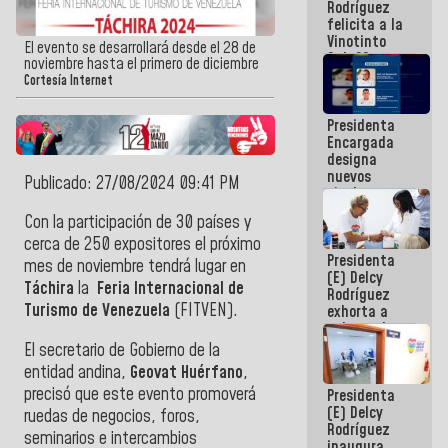
Rodríguez
Internacional
felicita a la
de
Vinotinto
Maiquetía
El evento se desarrollará desde el 28 de
Sub 20
noviembre hasta el primero de diciembre
campeona
Cortesía Internet
frente
México Sub
Presidenta
23 en los
Encargada
Centroamericanos
designa
nuevos
Publicado: 27/08/2024 09:41 PM
titulares en
el
Con la participación de 30 países y
Viceministerio
cerca de 250 expositores el próximo
de Energía
Presidenta
Eléctrica y
mes de noviembre tendrá lugar en
(E) Delcy
CORPOELEC
Táchira
la
Feria Internacional de
Rodríguez
Turismo de Venezuela
(FITVEN).
exhorta a
gobernadores
y alcaldes a
El secretario de Gobierno de la
edificar
entidad andina,
Geovat Huérfano
,
casas para
precisó que este evento promoverá
Presidenta
abuelos
(E) Delcy
ruedas de negocios, foros,
Rodríguez
seminarios e intercambios
inaugura