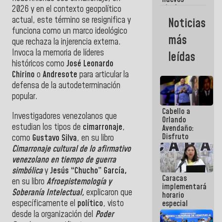
titulares en
2026 y en el contexto geopolítico
el
actual, este término se resignifica y
Noticias
Viceministerio
funciona como un marco ideológico
de Energía
más
que rechaza la injerencia externa.
Eléctrica y
CORPOELEC
Invoca la memoria de líderes
leídas
históricos como
José Leonardo
Chirino
o
Andresote
para articular la
defensa de la autodeterminación
popular.
Cabello a
Investigadores venezolanos que
Orlando
estudian los tipos de
cimarronaje
,
Avendaño:
Disfruto
como
Gustavo Silva
, en su libro
cada vez
Cimarronaje cultural de lo afirmativo
que escribes
venezolano en tiempo de guerra
porque lo
simbólica
y
Jesús “Chucho” García,
que haces
Caracas
es
en su libro
Afroepistemología y
implementará
embarrarla
Soberanía Intelectual,
explicaron que
horario
específicamente el
político
, visto
especial
para
desde la organización del
Poder
adaptarse