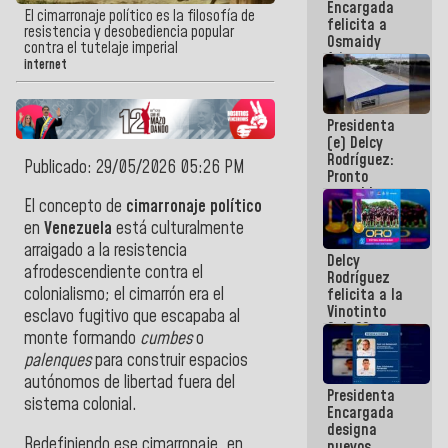
Encargada
post-sismos
El cimarronaje político es la filosofía de
felicita a
resistencia y desobediencia popular
Osmaidy
contra el tutelaje imperial
Arias y
internet
Giraly
Marcano por
hacer
Presidenta
historia en
(e) Delcy
los
Rodríguez:
Centroamericanos
Publicado: 29/05/2026 05:26 PM
Pronto
restableceremos
El concepto de
cimarronaje político
las
operaciones
en
Venezuela
está culturalmente
en el
arraigado a la resistencia
Delcy
Aeropuerto
afrodescendiente contra el
Rodríguez
Internacional
colonialismo; el cimarrón era el
felicita a la
de
Vinotinto
Maiquetía
esclavo fugitivo que escapaba al
Sub 20
monte formando
cumbes
o
campeona
palenques
para construir espacios
frente
México Sub
autónomos de libertad fuera del
Presidenta
23 en los
sistema colonial.
Encargada
Centroamericanos
designa
Redefiniendo ese cimarronaje, en
nuevos