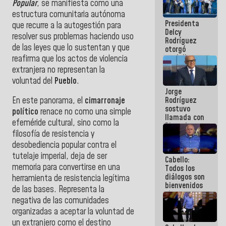
Popular
, se manifiesta como una
al plan de
estructura comunitaria autónoma
ahorro
Presidenta
energético
que recurre a la autogestión para
Delcy
resolver sus problemas haciendo uso
Rodríguez
de las leyes que lo sustentan y que
otorgó
medalla
reafirma que los actos de violencia
"Héroe de
extranjera no representan la
Venezuela"
voluntad del
Pueblo
.
a servidores
Jorge
públicos
Rodríguez
En este panorama, el
cimarronaje
sostuvo
político
renace no como una simple
llamada con
efeméride cultural, sino como la
Dinorah
filosofía de resistencia y
Figuera y
acuerdan
desobediencia popular contra el
primer
tutelaje imperial, deja de ser
Cabello:
encuentro
memoria para convertirse en una
Todos los
presencial
diálogos son
para el
herramienta de resistencia legítima
bienvenidos
diálogo
de las bases. Representa la
siempre que
negativa de las comunidades
estén en el
marco de la
organizadas a aceptar la voluntad de
Constitución
un extranjero como el destino