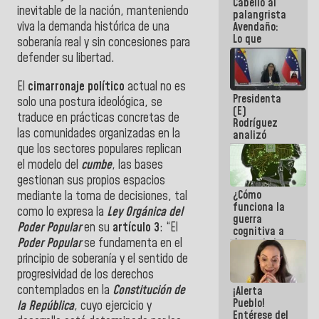
Cabello al
de la
inevitable de la nación, manteniendo
palangrista
República
viva la demanda histórica de una
Avendaño:
Lo que
soberanía real y sin concesiones para
vayas a
defender su libertad.
escribir
hazlo hoy
El
cimarronaje político
actual no es
por que no
Presidenta
sabemos si
solo una postura ideológica, se
(E)
la semana
traduce en prácticas concretas de
Rodríguez
que viene
las comunidades organizadas en la
analizó
hay
junto a
programa
que los sectores populares replican
gobernadores
el modelo del
cumbe
, las bases
planes de
gestionan sus propios espacios
recuperación
¿Cómo
mediante la toma de decisiones, tal
del Sistema
funciona la
Eléctrico
como lo expresa la
Ley Orgánica del
guerra
Nacional
Poder Popular
en su
artículo 3
: “El
cognitiva a
Poder Popular
se fundamenta en el
favor de la
narrativa
principio de soberanía y el sentido de
hegemónica?
progresividad de los derechos
(1)
contemplados en la
Constitución de
¡Alerta
Pueblo!
la República
, cuyo ejercicio y
Entérese del