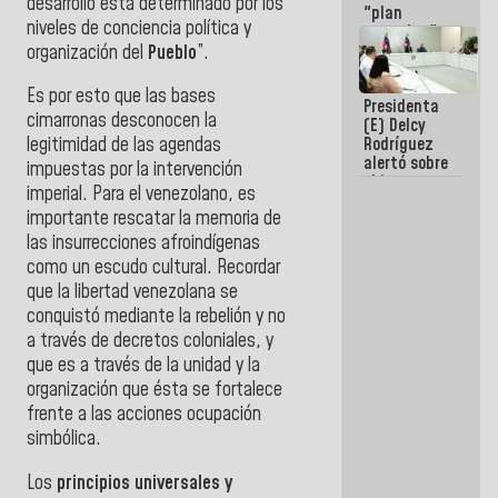
desarrollo está determinado por los
"plan
niveles de conciencia política y
enjambre"
de La Sayo
organización del
Pueblo
”.
para
sabotear el
Es por esto que las bases
Presidenta
diálogo y
cimarronas desconocen la
(E) Delcy
promover el
Rodríguez
legitimidad de las agendas
caos
alertó sobre
impuestas por la intervención
el impacto
imperial. Para el venezolano, es
de la
importante rescatar la memoria de
emergencia
climática en
las insurrecciones afroindígenas
los oceános
como un escudo cultural. Recordar
que la libertad venezolana se
conquistó mediante la rebelión y no
a través de decretos coloniales, y
que es a través de la unidad y la
organización que ésta se fortalece
frente a las acciones ocupación
simbólica.
Los
principios universales y