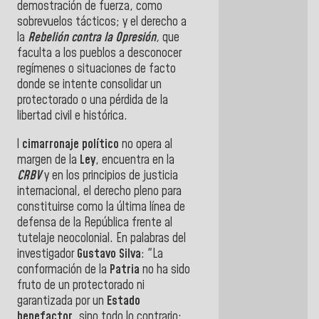
demostración de fuerza, como
sobrevuelos tácticos; y el derecho a
la
Rebelión contra la Opresión
,
que
faculta a los pueblos a desconocer
regímenes o situaciones de facto
donde se intente consolidar un
protectorado o una pérdida de la
libertad civil e histórica.
l
ci
marronaje político
no opera al
margen de la
Ley
, encuentra en la
CRBV
y en los principios de justicia
internacional, el derecho pleno pa
ra
constituirse como la última línea de
defensa de la República frente al
tutelaje neocolonial.
En palabras del
investigador
Gustavo Silva
: "
La
conformación de la
Patria
no ha sido
fruto de un protectorado ni
garantizada por un
Estado
benefactor
, sino todo lo contrario: