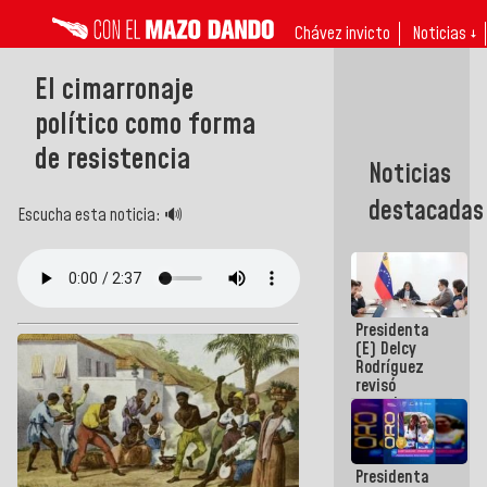
Chávez invicto
Noticias ↓
El cimarronaje
político como forma
de resistencia
Noticias
destacadas
Escucha esta noticia: 🔊
Presidenta
(E) Delcy
Rodríguez
revisó
agenda
económica y
ejecución de
fondos de
Presidenta
emergencia