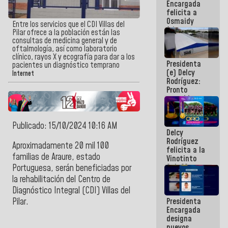
Encargada
post-sismos
felicita a
Osmaidy
Entre los servicios que el CDI Villas del
Arias y
Pilar ofrece a la población están las
Giraly
consultas de medicina general y de
Marcano por
oftalmología, así como laboratorio
hacer
clínico, rayos X y ecografía para dar a los
Presidenta
historia en
pacientes un diagnóstico temprano
(e) Delcy
los
Internet
Rodríguez:
Centroamericanos
Pronto
restableceremos
las
operaciones
en el
Publicado: 15/10/2024 10:16 AM
Delcy
Aeropuerto
Rodríguez
Internacional
Aproximadamente 20 mil 100
felicita a la
de
familias de
Araure
, estado
Vinotinto
Maiquetía
Sub 20
Portuguesa
, serán beneficiadas por
campeona
la rehabilitación del
Centro de
frente
Diagnóstico Integral
(CDI)
Villas del
México Sub
Presidenta
Pilar
.
23 en los
Encargada
Centroamericanos
designa
nuevos