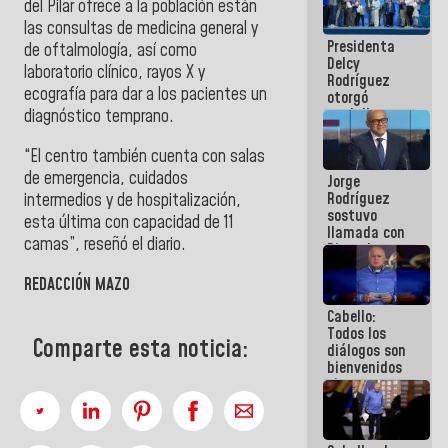
del Pilar
ofrece a la población están
al plan de
las consultas de medicina general y
ahorro
Presidenta
energético
de oftalmología, así como
Delcy
laboratorio clínico, rayos X y
Rodríguez
ecografía para dar a los pacientes un
otorgó
medalla
diagnóstico temprano.
"Héroe de
Venezuela"
“El centro también cuenta con salas
a servidores
de emergencia, cuidados
Jorge
públicos
Rodríguez
intermedios y de hospitalización,
sostuvo
esta última con capacidad de 11
llamada con
camas”, reseñó el diario.
Dinorah
Figuera y
REDACCIÓN MAZO
acuerdan
primer
Cabello:
encuentro
Todos los
presencial
Comparte esta noticia:
diálogos son
para el
bienvenidos
diálogo
siempre que
estén en el
marco de la
Constitución