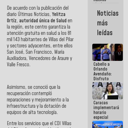
titulares en
De acuerdo con la publicación del
el
Noticias
diario
Últimas Noticias
,
Yelitza
Viceministerio
de Energía
Ortíz
,
autoridad única de Salud
en
más
Eléctrica y
la región, este centro garantiza la
CORPOELEC
leídas
atención gratuita en salud a los 81
mil 143 habitantes de
Villas del Pilar
y sectores adyacentes, entre ellos
San José, San Francisco, María
Auxiliadora, Vencedores de Araure y
Cabello a
Valle Fresco.
Orlando
Avendaño:
Disfruto
cada vez
Asimismo, se conoció que la
que escribes
recuperación contempló
porque lo
que haces
reparaciones y mejoramiento a la
Caracas
es
infraestructura y la dotación de
implementará
embarrarla
equipos de alta tecnología.
horario
especial
para
Entre los servicios que el
CDI Villas
adaptarse