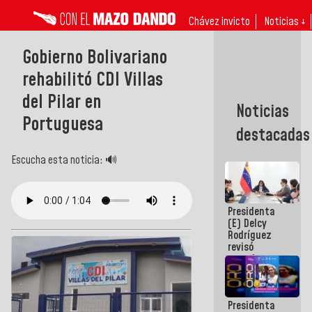
Chávez invicto
Noticias ↓
Gobierno Bolivariano
rehabilitó CDI Villas
del Pilar en
Noticias
Portuguesa
destacadas
Escucha esta noticia: 🔊
Presidenta
(E) Delcy
Rodríguez
revisó
agenda
económica y
ejecución de
fondos de
Presidenta
emergencia