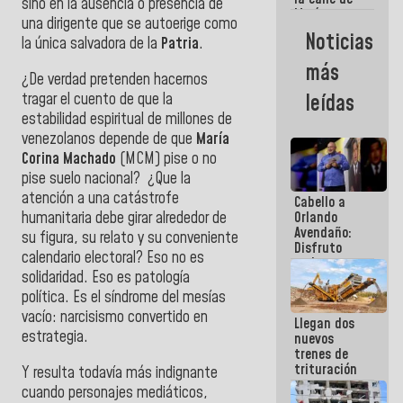
sino en la ausencia o presencia de
María
una dirigente que se autoerige como
Machado se
Noticias
la única salvadora de la
Patria
.
estrellaron
de frente
más
contra el
¿De verdad pretenden hacernos
Pueblo
tragar el cuento de que la
leídas
estabilidad espiritual de millones de
venezolanos depende de que
María
Corina Machado
(MCM) pise o no
pise suelo nacional? ¿Que la
atención a una catástrofe
Cabello a
humanitaria debe girar alrededor de
Orlando
Avendaño:
su figura, su relato y su conveniente
Disfruto
calendario electoral?
Eso no es
cada vez
solidaridad. Eso es patología
que escribes
porque lo
política. Es el síndrome del mesías
que haces
vacío: narcisismo convertido en
Llegan dos
es
estrategia.
nuevos
embarrarla
trenes de
trituración
Y resulta todavía más indignante
para
cuando personajes mediáticos,
optimizar