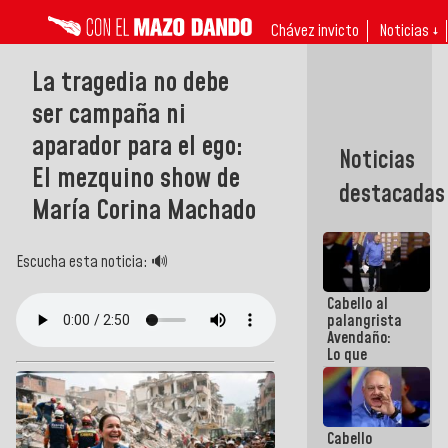
Chávez invicto
Noticias ↓
La tragedia no debe
ser campaña ni
aparador para el ego:
Noticias
El mezquino show de
destacadas
María Corina Machado
Escucha esta noticia: 🔊
Cabello al
palangrista
Avendaño:
Lo que
vayas a
escribir
hazlo hoy
por que no
Cabello
sabemos si