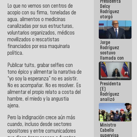
Presidenta
abordar
Lo que no vemos son centros de
Delcy
planes de
Rodríguez
acción
acopio con su firma, toneladas de
otorgó
agua, alimentos o medicinas
medalla
canalizadas por sus estructuras,
"Héroe de
Venezuela"
voluntarios organizados, médicos
a servidores
movilizados o rescatistas
Jorge
públicos
financiados por esa maquinaria
Rodríguez
sostuvo
política.
llamada con
Dinorah
Publicar tuits, grabar selfies con
Figuera y
tono épico y alimentar la narrativa de
acuerdan
“yo soy la esperanza” no es asistir.
primer
Presidenta
encuentro
No es acompañar. No es resolver.
Es
(E)
presencial
alimentar el propio relato a costa del
Rodríguez
para el
hambre, el miedo y la angustia
analizó
diálogo
junto a
ajena.
gobernadores
planes de
Pero la indignación crece aún más
recuperación
cuando, incluso desde sectores
Ministro
del Sistema
Cabello
Eléctrico
opositores y entre comunicadores
supervisa
Nacional