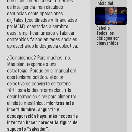
que dicen tener acceso a fuentes
inicio del
de inteligencia, han circulado
proceso de
demolición
denuncias sobre operaciones
de
digitales (coordinadas y financiadas
edificaciones
por
MCM
) orientadas a sembrar
Cabello:
declaradas
caos, amplificar rumores y fabricar
Todos los
en riesgo en
diálogos son
La Guaira
contenidos falsos en redes sociales
bienvenidos
(+Fotos)
aprovechando la desgracia colectiva.
siempre que
estén en el
¿Coincidencia?
Para muchos, no.
marco de la
Constitución
Más bien, responde a una
de la
estrategia.
Porque en el manual del
República
oportunismo político, el dolor
colectivo se convierte en terreno
fértil para la desinformación. Y la
desinformación sirve para alimentar
el relato mesiánico:
mientras más
incertidumbre, angustia y
desesperación haya, más necesaria
intentan hacer parecer la figura del
supuesto “salvador”
.