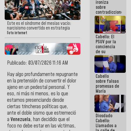
ironiza
la semana
sobre
que viene
contradicciones
hay
y mentiras
programa
de María
Este es el síndrome del mesías vacío:
Machado:
narcisismo convertido en estrategia
¡Créanle!
Foto internet
Cabello: El
PSUV por la
conciencia
de su
militancia
es la
Publicado: 03/07/2026 11:16 AM
organización
política más
Hay algo profundamente repugnante
Cabello
sólida de
en la pretensión de convertir el dolor
sobre falsas
Venezuela
promesas de
ajeno en un pedestal personal. Y
María
eso, ni más ni menos, es lo que
Machado:
estamos presenciando desde
¿Quién le
puede creer?
ciertas trincheras políticas que,
¿Y la gente
ante el doble sismo que estremeció
Diosdado
que ella iba
a
Venezuela
, han decidido que el
Cabello:
a salvar en
Llamados a
foco no debe estar en las víctimas,
La Guaira?
la calle de