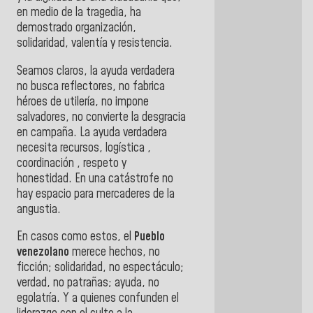
en medio de la tragedia, ha
demostrado organización,
solidaridad, valentía y resistencia.
Seamos claros, la ayuda verdadera
no busca reflectores, n
o fabrica
héroes de utilería, n
o impone
salvadores, n
o convierte la desgracia
en campaña.
La ayuda verdadera
necesita recursos, logística ,
coordinación , respeto y
honestidad.
En una catástrofe no
hay espacio para mercaderes de la
angustia.
En casos como estos, el
Pueblo
venezolano
merece hechos, no
ficción; s
olidaridad, no espectáculo;
v
erdad, no patrañas; a
yuda, no
egolatría.
Y a quienes confunden el