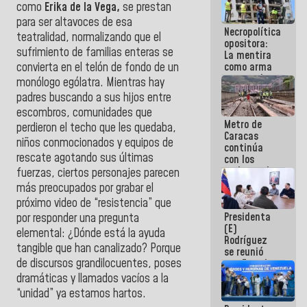
como
Erika de la Vega,
se prestan
manejo de
escombros
para ser altavoces de esa
Necropolítica
en La Guaira
teatralidad, normalizando que el
opositora:
sufrimiento de familias enteras se
La mentira
convierta en el telón de fondo de un
como arma
contra el
monólogo ególatra. Mientras hay
Pueblo
padres buscando a sus hijos entre
escombros, comunidades que
Metro de
perdieron el techo que les quedaba,
Caracas
niños conmocionados y equipos de
continúa
rescate agotando sus últimas
con los
trabajos de
fuerzas, ciertos personajes parecen
mantenimiento
más preocupados por grabar el
e inspección
próximo video de “resistencia” que
en la Línea 2
Presidenta
por responder una pregunta
(E)
elemental:
¿Dónde está la ayuda
Rodríguez
tangible que han canalizado?
Porque
se reunió
de discursos grandilocuentes, poses
con Estado
Mayor
dramáticas y llamados vacíos a la
Eléctrico
“unidad” ya estamos hartos.
para